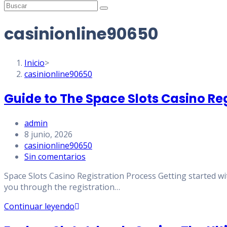
casinionline90650
Inicio
>
casinionline90650
Guide to The Space Slots Casino Re
Autor
admin
de
Publicación
8 junio, 2026
la
de
Categoría
casinionline90650
entrada:
la
de
Comentarios
Sin comentarios
entrada:
la
de
Space Slots Casino Registration Process Getting started wit
entrada:
la
you through the registration…
entrada:
Guide
Continuar leyendo
to