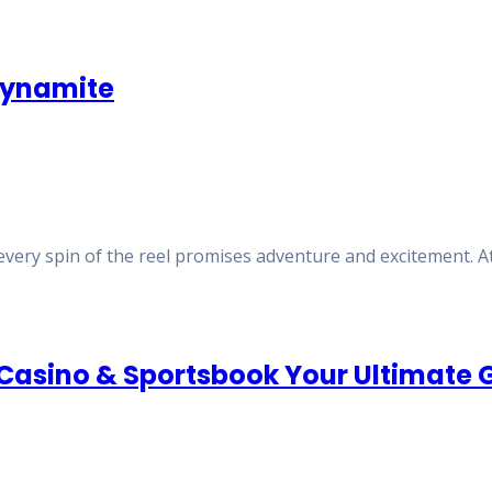
sDynamite
very spin of the reel promises adventure and excitement. At
e Casino & Sportsbook Your Ultimate