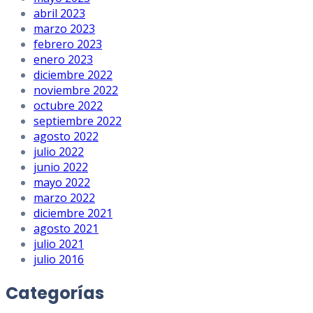
abril 2023
marzo 2023
febrero 2023
enero 2023
diciembre 2022
noviembre 2022
octubre 2022
septiembre 2022
agosto 2022
julio 2022
junio 2022
mayo 2022
marzo 2022
diciembre 2021
agosto 2021
julio 2021
julio 2016
Categorías