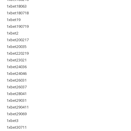
1xbet18063
1xbet180718
1xbet19
1xbet190719
1xbet2
1xbet200217
1xbet20035
1xbet220219
1xbet23021
1xbet24036
1xbet24046
1xbet26031
1xbet26037
1xbet28041
1xbet29031
1xbet290411
1xbet29069
1xbet3
1xbet30711