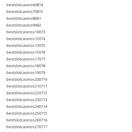
bestslotcasino60814
bestslotcasino70815
bestslotcasino8061
bestslotcasino9062
bestslotcasinos10073
bestslotcasinos12074
bestslotcasinos13075
bestslotcasinos15076
bestslotcasinos17077
bestslotcasinos18078
bestslotcasinos19079
bestslotcasinos200710
bestslotcasinos210711
bestslotcasinos220712
bestslotcasinos230713
bestslotcasinos240714
bestslotcasinos250715
bestslotcasinos260716
bestslotcasinos270717