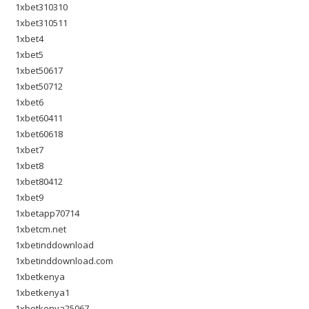
1xbet310310
1xbet310511
1xbet4
1xbet5
1xbet50617
1xbet50712
1xbet6
1xbet60411
1xbet60618
1xbet7
1xbet8
1xbet80412
1xbet9
1xbetapp70714
1xbetcm.net
1xbetinddownload
1xbetinddownload.com
1xbetkenya
1xbetkenya1
1xbetkenya25067