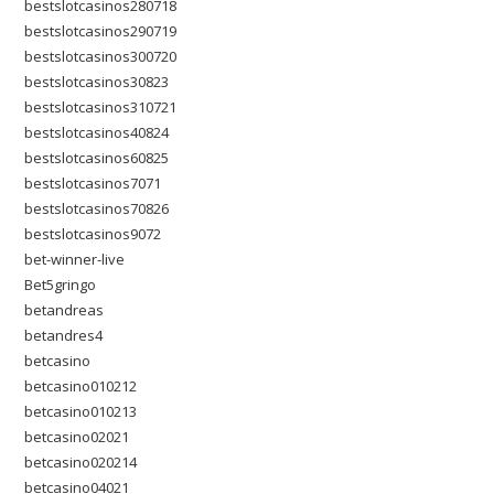
bestslotcasinos280718
bestslotcasinos290719
bestslotcasinos300720
bestslotcasinos30823
bestslotcasinos310721
bestslotcasinos40824
bestslotcasinos60825
bestslotcasinos7071
bestslotcasinos70826
bestslotcasinos9072
bet-winner-live
Bet5gringo
betandreas
betandres4
betcasino
betcasino010212
betcasino010213
betcasino02021
betcasino020214
betcasino04021