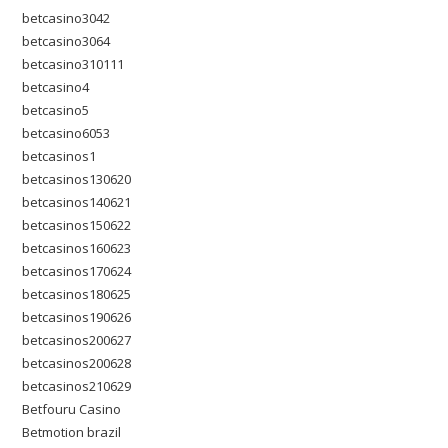
betcasino3042
betcasino3064
betcasino310111
betcasino4
betcasino5
betcasino6053
betcasinos1
betcasinos130620
betcasinos140621
betcasinos150622
betcasinos160623
betcasinos170624
betcasinos180625
betcasinos190626
betcasinos200627
betcasinos200628
betcasinos210629
Betfouru Casino
Betmotion brazil