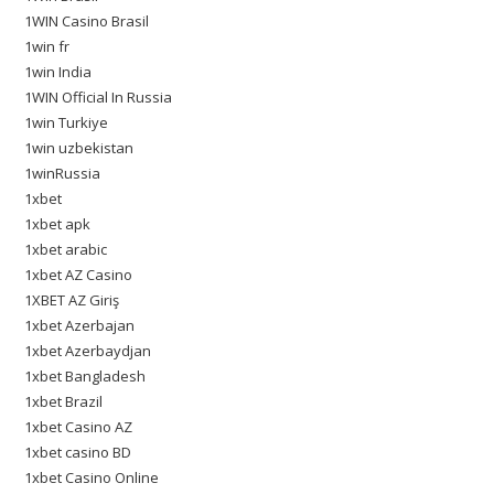
1WIN Casino Brasil
1win fr
1win India
1WIN Official In Russia
1win Turkiye
1win uzbekistan
1winRussia
1xbet
1xbet apk
1xbet arabic
1xbet AZ Casino
1XBET AZ Giriş
1xbet Azerbajan
1xbet Azerbaydjan
1xbet Bangladesh
1xbet Brazil
1xbet Casino AZ
1xbet casino BD
1xbet Casino Online