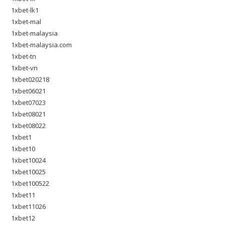
1xbet-lk1
1xbet-mal
1xbet-malaysia
1xbet-malaysia.com
1xbet-tn
1xbet-vn
1xbet020218
1xbet06021
1xbet07023
1xbet08021
1xbet08022
1xbet1
1xbet10
1xbet10024
1xbet10025
1xbet100522
1xbet11
1xbet11026
1xbet12