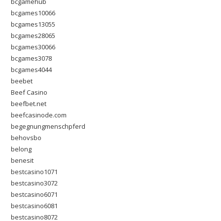
bcgamehub
bcgames10066
bcgames13055
bcgames28065
bcgames30066
bcgames3078
bcgames4044
beebet
Beef Casino
beefbet.net
beefcasinode.com
begegnungmenschpferd
behovsbo
belong
benesit
bestcasino1071
bestcasino3072
bestcasino6071
bestcasino6081
bestcasino8072