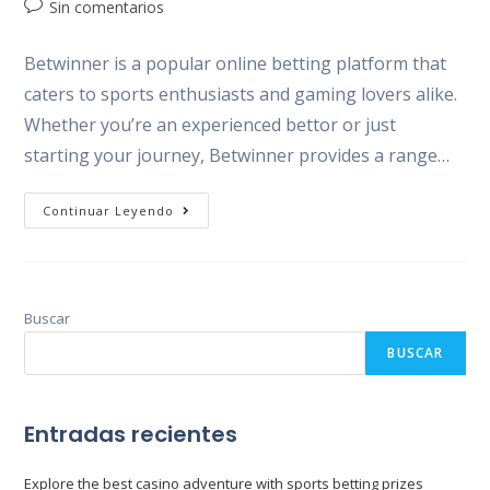
de
de
de
Comentarios
Sin comentarios
la
la
la
de
entrada:
entrada:
entrada:
la
Betwinner is a popular online betting platform that
entrada:
caters to sports enthusiasts and gaming lovers alike.
Whether you’re an experienced bettor or just
starting your journey, Betwinner provides a range…
Exploring
Continuar Leyendo
Betwinner
A
Comprehensive
Guide
To
The
Betting
Buscar
Platform
BUSCAR
Entradas recientes
Explore the best casino adventure with sports betting prizes