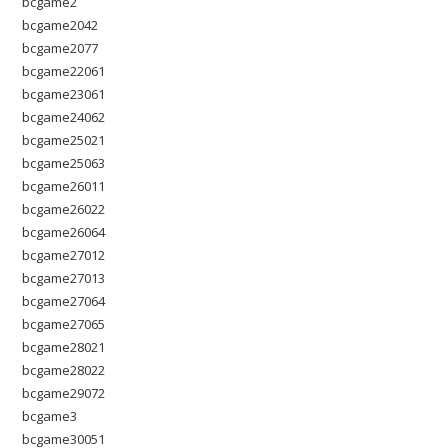
bcgame2
bcgame2042
bcgame2077
bcgame22061
bcgame23061
bcgame24062
bcgame25021
bcgame25063
bcgame26011
bcgame26022
bcgame26064
bcgame27012
bcgame27013
bcgame27064
bcgame27065
bcgame28021
bcgame28022
bcgame29072
bcgame3
bcgame30051