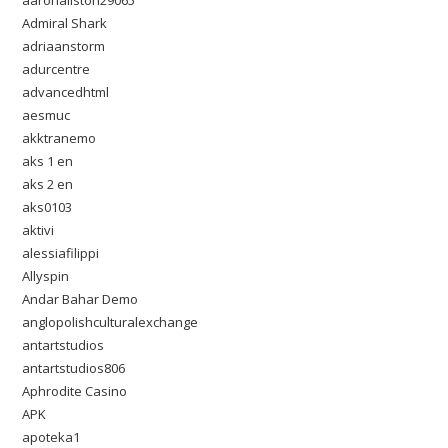
aaronallston29065
Admiral Shark
adriaanstorm
adurcentre
advancedhtml
aesmuc
akktranemo
aks 1 en
aks 2 en
aks0103
aktivi
alessiafilippi
Allyspin
Andar Bahar Demo
anglopolishculturalexchange
antartstudios
antartstudios806
Aphrodite Casino
APK
apoteka1