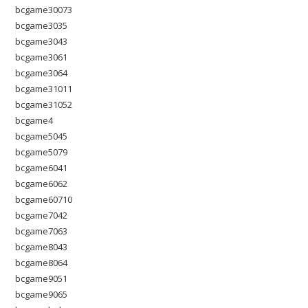
bcgame30073
bcgame3035
bcgame3043
bcgame3061
bcgame3064
bcgame31011
bcgame31052
bcgame4
bcgame5045
bcgame5079
bcgame6041
bcgame6062
bcgame60710
bcgame7042
bcgame7063
bcgame8043
bcgame8064
bcgame9051
bcgame9065