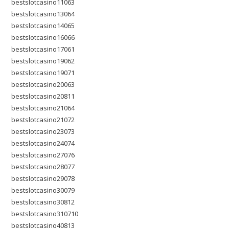
bestslotcasino11063
bestslotcasino13064
bestslotcasino14065
bestslotcasino16066
bestslotcasino17061
bestslotcasino19062
bestslotcasino19071
bestslotcasino20063
bestslotcasino20811
bestslotcasino21064
bestslotcasino21072
bestslotcasino23073
bestslotcasino24074
bestslotcasino27076
bestslotcasino28077
bestslotcasino29078
bestslotcasino30079
bestslotcasino30812
bestslotcasino310710
bestslotcasino40813