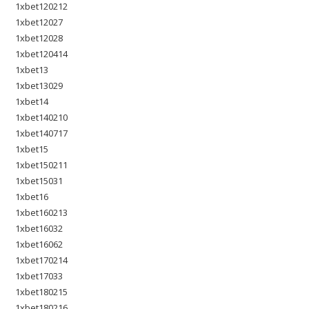
1xbet120212
1xbet12027
1xbet12028
1xbet120414
1xbet13
1xbet13029
1xbet14
1xbet140210
1xbet140717
1xbet15
1xbet150211
1xbet15031
1xbet16
1xbet160213
1xbet16032
1xbet16062
1xbet170214
1xbet17033
1xbet180215
1xbet180216