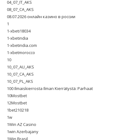
04_07_IT_AKS
08_07_CA_AKS
08.07.2026 онлайн казино в россии
1
1-xbeti18034
1-xbetindia
1-xbetindia.com
1-xbetmorocco
10
10_07_AU_AKS
10_07_CA_AKS
10_07_PL_AKS
100 Ilmaiskierrosta Ilman Kierrätystä: Parhaat
10Mostbet
12Mostbet
1bet210218
1w
1Win AZ Casino
1win Azerbajany
1Win Brasil