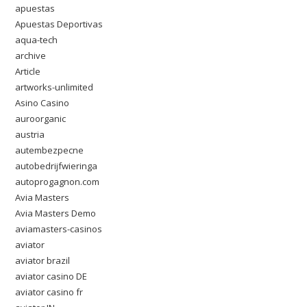
apuestas
Apuestas Deportivas
aqua-tech
archive
Article
artworks-unlimited
Asino Casino
auroorganic
austria
autembezpecne
autobedrijfwieringa
autoprogagnon.com
Avia Masters
Avia Masters Demo
aviamasters-casinos
aviator
aviator brazil
aviator casino DE
aviator casino fr