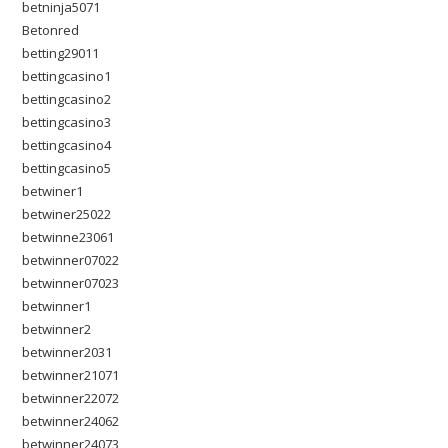
betninja5071
Betonred
betting29011
bettingcasino1
bettingcasino2
bettingcasino3
bettingcasino4
bettingcasino5
betwiner1
betwiner25022
betwinne23061
betwinner07022
betwinner07023
betwinner1
betwinner2
betwinner2031
betwinner21071
betwinner22072
betwinner24062
betwinner24073