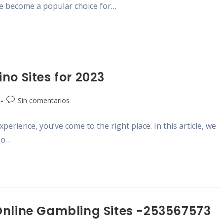
ve become a popular choice for…
no Sites for 2023
Comentarios
Sin comentarios
de
la
xperience, you’ve come to the right place. In this article, we
entrada:
ino…
Online Gambling Sites -253567573