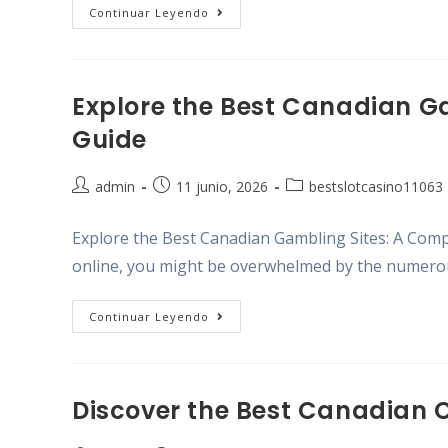
Discover
Continuar Leyendo
The
Best
Internet
Casino
For
Your
Explore the Best Canadian G
Online
Gaming
Guide
Experience
Autor
Publicación
Categoría
admin
11 junio, 2026
bestslotcasino11063
de
de
de
la
la
la
Explore the Best Canadian Gambling Sites: A Compr
entrada:
entrada:
entrada:
online, you might be overwhelmed by the numerou
Explore
Continuar Leyendo
The
Best
Canadian
Gambling
Sites
A
Discover the Best Canadian C
Comprehensive
Guide