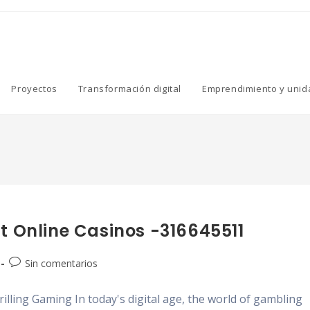
Proyectos
Transformación digital
Emprendimiento y unid
st Online Casinos -316645511
Comentarios
Sin comentarios
de
la
illing Gaming In today's digital age, the world of gambling
entrada: