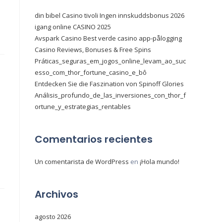
din bibel Casino tivoli Ingen innskuddsbonus 2026
igang online CASINO 2025
Avspark Casino Best verde casino app-pålogging
Casino Reviews, Bonuses & Free Spins
Práticas_seguras_em_jogos_online_levam_ao_suc
esso_com_thor_fortune_casino_e_bô
Entdecken Sie die Faszination von Spinoff Glories
Análisis_profundo_de_las_inversiones_con_thor_f
ortune_y_estrategias_rentables
Comentarios recientes
Un comentarista de WordPress
en
¡Hola mundo!
Archivos
agosto 2026