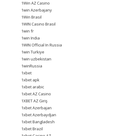
1Win AZ Casino
1win Azerbajany
1Win Brasil
1WIN Casino Brasil
1win fr
1win India
1WIN Official In Russia
1win Turkiye
1win uzbekistan
1winRussia
1xbet
1xbet apk
1xbet arabic
1xbet AZ Casino
1XBET AZ Giriş
1xbet Azerbajan
1xbet Azerbaydjan
1xbet Bangladesh
1xbet Brazil
1xbet Casino AZ