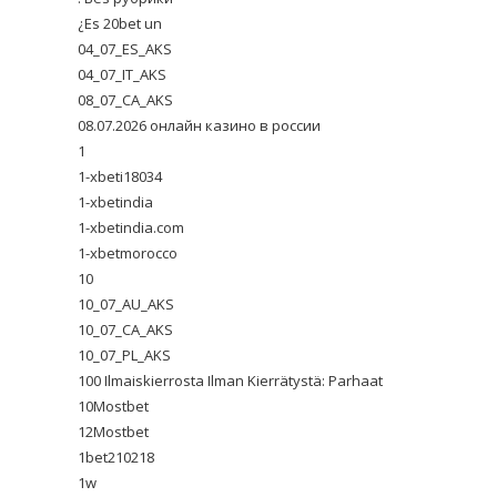
¿Es 20bet un
04_07_ES_AKS
04_07_IT_AKS
08_07_CA_AKS
08.07.2026 онлайн казино в россии
1
1-xbeti18034
1-xbetindia
1-xbetindia.com
1-xbetmorocco
10
10_07_AU_AKS
10_07_CA_AKS
10_07_PL_AKS
100 Ilmaiskierrosta Ilman Kierrätystä: Parhaat
10Mostbet
12Mostbet
1bet210218
1w