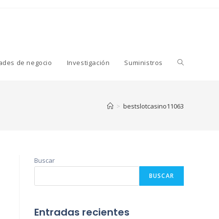
ades de negocio
Investigación
Suministros
>
bestslotcasino11063
Buscar
BUSCAR
Entradas recientes