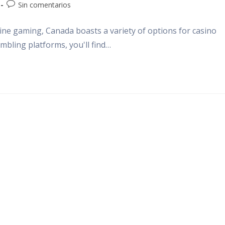
Comentarios
Sin comentarios
de
la
nline gaming, Canada boasts a variety of options for casino
entrada:
mbling platforms, you'll find…