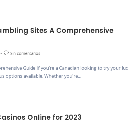
ambling Sites A Comprehensive
Comentarios
Sin comentarios
de
la
ehensive Guide If you’re a Canadian looking to try your lu
entrada:
s options available. Whether you're…
asinos Online for 2023