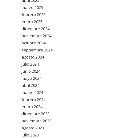
abril 2025
marzo 2025
febrero 2025
enero 2025
diciembre 2024
noviembre 2024
octubre 2024
septiembre 2024
agosto 2024
julio 2024
junio 2024
mayo 2024
abril 2024
marzo 2024
febrero 2024
enero 2024
diciembre 2023
noviembre 2023
agosto 2023
julio 2023