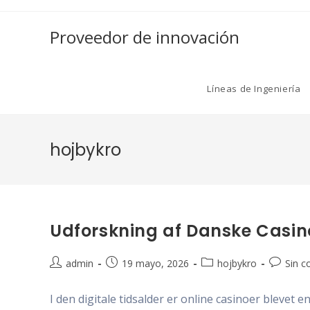
Saltar
al
Proveedor de innovación
contenido
Líneas de Ingeniería
hojbykro
Udforskning af Danske Casin
Autor
Publicación
Categoría
Comenta
admin
19 mayo, 2026
hojbykro
Sin c
de
de
de
de
la
la
la
la
I den digitale tidsalder er online casinoer blev
entrada:
entrada:
entrada:
entrada: