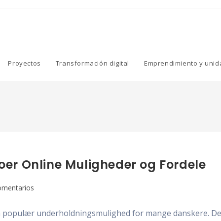
Proyectos
Transformación digital
Emprendimiento y unid
oer Online Muligheder og Fordele
rios
omentarios
et en populær underholdningsmulighed for mange danskere. D