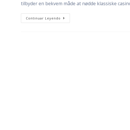
tilbyder en bekvem måde at nødde klassiske casin
Udforskning
Continuar Leyendo
Af
Danske
Casinoer
Online
Muligheder
Og
Fordele