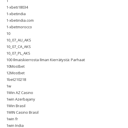
1
1-xbeti18034
1-xbetindia
1-xbetindia.com
1-xbetmorocco
10
10_07_AU_AKS
10_07_CA_AKS
10_07_PL_AKS
100 Ilmaiskierrosta Ilman Kierrätystä: Parhaat
10Mostbet
12Mostbet
1bet210218
1w
1Win AZ Casino
1win Azerbajany
1Win Brasil
1WIN Casino Brasil
1win fr
1win India