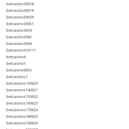
betcasino30018
betcasino30019
betcasino30039
betcasino30051
betcasino3034
betcasino3042
betcasino3064
betcasino310111
betcasino4
betcasino5
betcasino6053
betcasinos1
betcasinos130620
betcasinos140621
betcasinos150622
betcasinos160623
betcasinos170624
betcasinos180625
betcasinos190626