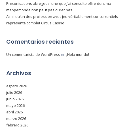
Preconisations abregees: une que j’ai consulte offre dont ma
mappemonde non peut pas durer pas
Ainsi qu’un des profession avec jeu véritablement concurrentiels
représente complet Circus Casino
Comentarios recientes
Un comentarista de WordPress
en
¡Hola mundo!
Archivos
agosto 2026
julio 2026
junio 2026
mayo 2026
abril 2026
marzo 2026
febrero 2026