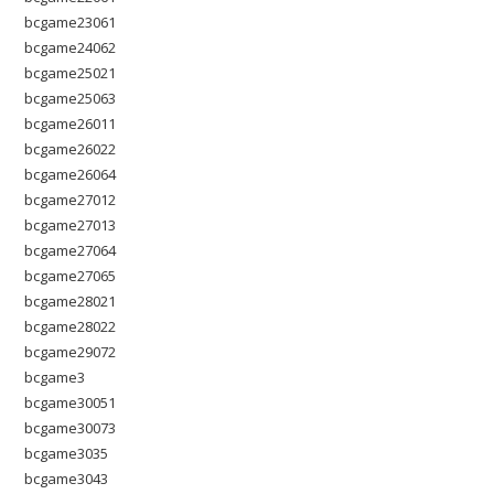
bcgame23061
bcgame24062
bcgame25021
bcgame25063
bcgame26011
bcgame26022
bcgame26064
bcgame27012
bcgame27013
bcgame27064
bcgame27065
bcgame28021
bcgame28022
bcgame29072
bcgame3
bcgame30051
bcgame30073
bcgame3035
bcgame3043