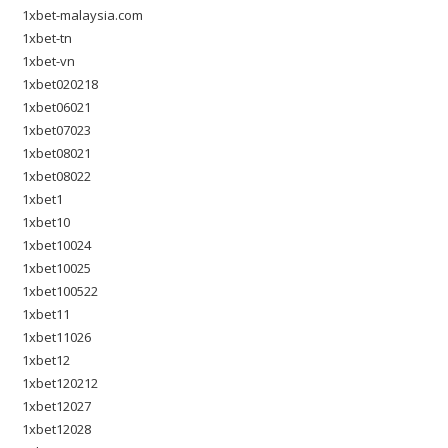
1xbet-malaysia.com
1xbet-tn
1xbet-vn
1xbet020218
1xbet06021
1xbet07023
1xbet08021
1xbet08022
1xbet1
1xbet10
1xbet10024
1xbet10025
1xbet100522
1xbet11
1xbet11026
1xbet12
1xbet120212
1xbet12027
1xbet12028