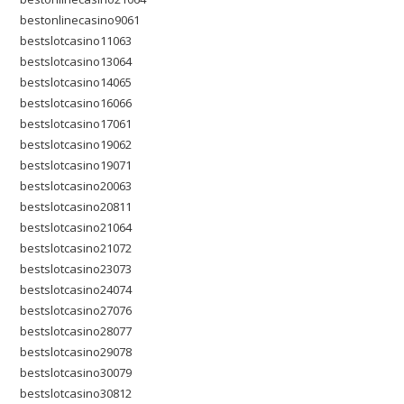
bestonlinecasino9061
bestslotcasino11063
bestslotcasino13064
bestslotcasino14065
bestslotcasino16066
bestslotcasino17061
bestslotcasino19062
bestslotcasino19071
bestslotcasino20063
bestslotcasino20811
bestslotcasino21064
bestslotcasino21072
bestslotcasino23073
bestslotcasino24074
bestslotcasino27076
bestslotcasino28077
bestslotcasino29078
bestslotcasino30079
bestslotcasino30812