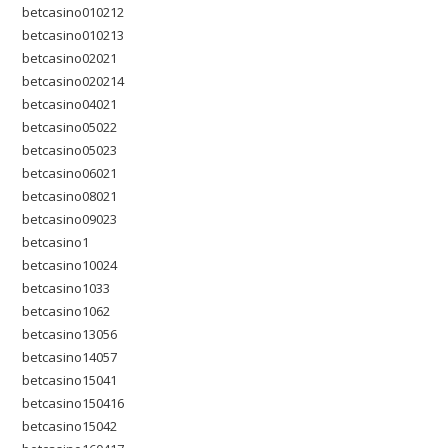
betcasino010212
betcasino010213
betcasino02021
betcasino020214
betcasino04021
betcasino05022
betcasino05023
betcasino06021
betcasino08021
betcasino09023
betcasino1
betcasino10024
betcasino1033
betcasino1062
betcasino13056
betcasino14057
betcasino15041
betcasino150416
betcasino15042