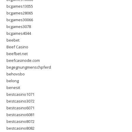
bcgames13055
bcgames28065
bcgames30066
bcgames3078
bcgames4044
beebet
Beef Casino
beefbet.net
beefcasinode.com
begegnungmenschpferd
behovsbo
belong
benesit
bestcasino1071
bestcasino3072
bestcasino6071
bestcasino6081
bestcasino8072
bestcasino8082