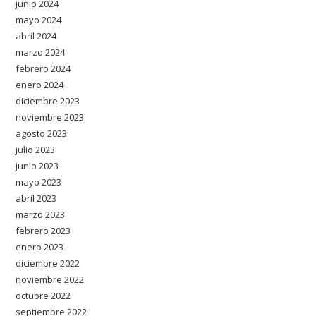
junio 2024
mayo 2024
abril 2024
marzo 2024
febrero 2024
enero 2024
diciembre 2023
noviembre 2023
agosto 2023
julio 2023
junio 2023
mayo 2023
abril 2023
marzo 2023
febrero 2023
enero 2023
diciembre 2022
noviembre 2022
octubre 2022
septiembre 2022