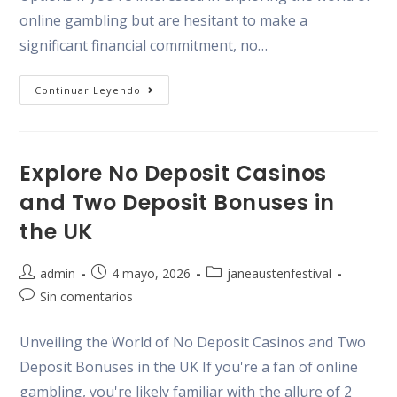
online gambling but are hesitant to make a
significant financial commitment, no…
Exploring
Continuar Leyendo
No
Deposit
Casinos
In
The
UK
Explore No Deposit Casinos
2
Deposit
and Two Deposit Bonuses in
Options
the UK
Autor
Publicación
Categoría
admin
4 mayo, 2026
janeaustenfestival
de
de
de
Comentarios
Sin comentarios
la
la
la
de
entrada:
entrada:
entrada:
la
Unveiling the World of No Deposit Casinos and Two
entrada:
Deposit Bonuses in the UK If you're a fan of online
gambling, you're likely familiar with the allure of 2