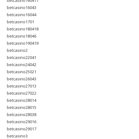
betcasino160417
betcasino16043
betcasino16044
betcasino1701
betcasino180418
betcasino18046
betcasino190419
betcasino2
betcasino22041
betcasino24042
betcasino25021
betcasino26043
betcasino27013
betcasino27022
betcasino28014
betcasino28015
betcasino28038
betcasino29016
betcasino29017
betcasino3