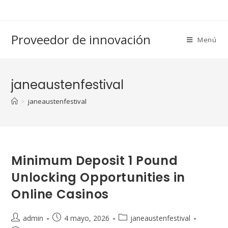
Saltar
al
contenido
Proveedor de innovación
Menú
janeaustenfestival
>
janeaustenfestival
Minimum Deposit 1 Pound
Unlocking Opportunities in
Online Casinos
Autor
Publicación
Categoría
admin
4 mayo, 2026
janeaustenfestival