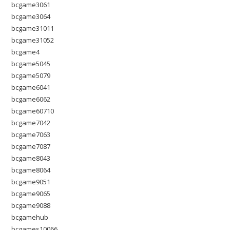
bcgame3061
bcgame3064
bcgame31011
bcgame31052
bcgame4
bcgame5045
bcgame5079
bcgame6041
bcgame6062
bcgame60710
bcgame7042
bcgame7063
bcgame7087
bcgame8043
bcgame8064
bcgame9051
bcgame9065
bcgame9088
bcgamehub
bcgames10066