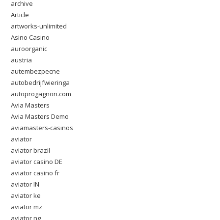
archive
Article
artworks-unlimited
Asino Casino
auroorganic
austria
autembezpecne
autobedrijfwieringa
autoprogagnon.com
Avia Masters
Avia Masters Demo
aviamasters-casinos
aviator
aviator brazil
aviator casino DE
aviator casino fr
aviator IN
aviator ke
aviator mz
aviator ng