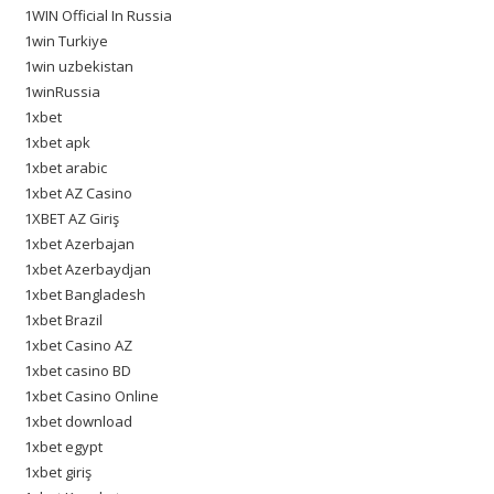
1WIN Official In Russia
1win Turkiye
1win uzbekistan
1winRussia
1xbet
1xbet apk
1xbet arabic
1xbet AZ Casino
1XBET AZ Giriş
1xbet Azerbajan
1xbet Azerbaydjan
1xbet Bangladesh
1xbet Brazil
1xbet Casino AZ
1xbet casino BD
1xbet Casino Online
1xbet download
1xbet egypt
1xbet giriş