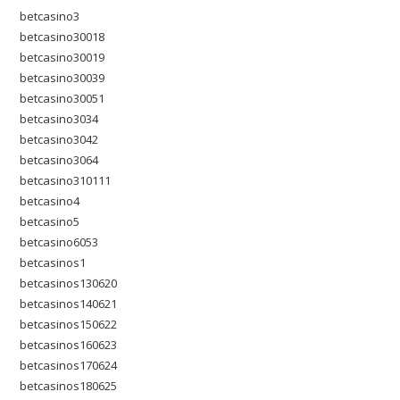
betcasino3
betcasino30018
betcasino30019
betcasino30039
betcasino30051
betcasino3034
betcasino3042
betcasino3064
betcasino310111
betcasino4
betcasino5
betcasino6053
betcasinos1
betcasinos130620
betcasinos140621
betcasinos150622
betcasinos160623
betcasinos170624
betcasinos180625