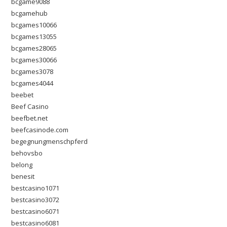
bcgame9088
bcgamehub
bcgames10066
bcgames13055
bcgames28065
bcgames30066
bcgames3078
bcgames4044
beebet
Beef Casino
beefbet.net
beefcasinode.com
begegnungmenschpferd
behovsbo
belong
benesit
bestcasino1071
bestcasino3072
bestcasino6071
bestcasino6081