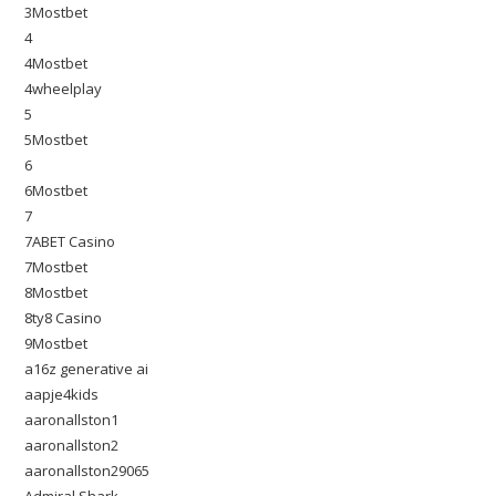
3Mostbet
4
4Mostbet
4wheelplay
5
5Mostbet
6
6Mostbet
7
7ABET Casino
7Mostbet
8Mostbet
8ty8 Casino
9Mostbet
a16z generative ai
aapje4kids
aaronallston1
aaronallston2
aaronallston29065