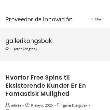
Saltar
al
contenido
Proveedor de innovación
Menú
gallerikongsbak
>
gallerikongsbak
Hvorfor Free Spins til
Eksisterende Kunder Er En
Fantastisk Mulighed
Autor
Publicación
Categoría
admin
9 mayo, 2026
gallerikongsbak