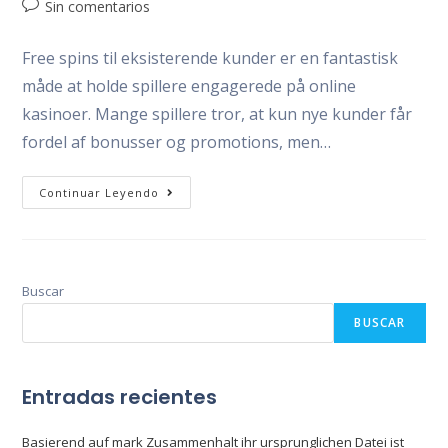
de
de
de
Comentarios
Sin comentarios
la
la
la
de
entrada:
entrada:
entrada:
la
Free spins til eksisterende kunder er en fantastisk
entrada:
måde at holde spillere engagerede på online
kasinoer. Mange spillere tror, at kun nye kunder får
fordel af bonusser og promotions, men…
Hvorfor
Continuar Leyendo
Free
Spins
Til
Eksisterende
Kunder
Er
En
Buscar
Fantastisk
Mulighed
BUSCAR
Entradas recientes
Basierend auf mark Zusammenhalt ihr ursprunglichen Datei ist