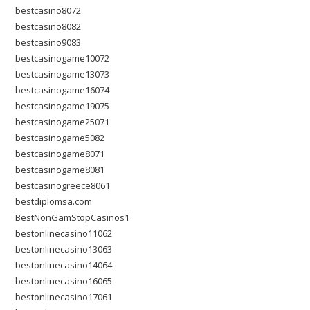
bestcasino8072
bestcasino8082
bestcasino9083
bestcasinogame10072
bestcasinogame13073
bestcasinogame16074
bestcasinogame19075
bestcasinogame25071
bestcasinogame5082
bestcasinogame8071
bestcasinogame8081
bestcasinogreece8061
bestdiplomsa.com
BestNonGamStopCasinos1
bestonlinecasino11062
bestonlinecasino13063
bestonlinecasino14064
bestonlinecasino16065
bestonlinecasino17061