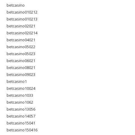
betcasino
betcasino010212
betcasino010213
betcasino02021
betcasino020214
betcasino04021
betcasino05022
betcasino05023
betcasino06021
betcasino08021
betcasino09023
betcasino1
betcasino10024
betcasino1033
betcasino1062
betcasino13056
betcasino14057
betcasino15041
betcasino150416