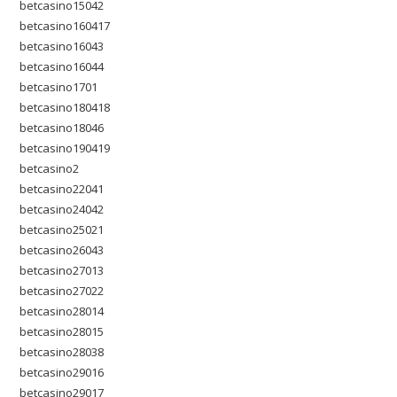
betcasino15042
betcasino160417
betcasino16043
betcasino16044
betcasino1701
betcasino180418
betcasino18046
betcasino190419
betcasino2
betcasino22041
betcasino24042
betcasino25021
betcasino26043
betcasino27013
betcasino27022
betcasino28014
betcasino28015
betcasino28038
betcasino29016
betcasino29017