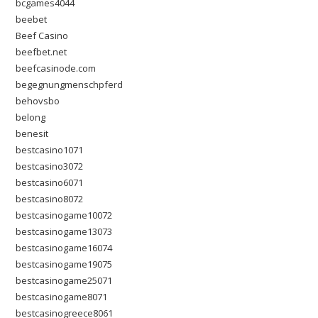
bcgames4044
beebet
Beef Casino
beefbet.net
beefcasinode.com
begegnungmenschpferd
behovsbo
belong
benesit
bestcasino1071
bestcasino3072
bestcasino6071
bestcasino8072
bestcasinogame10072
bestcasinogame13073
bestcasinogame16074
bestcasinogame19075
bestcasinogame25071
bestcasinogame8071
bestcasinogreece8061