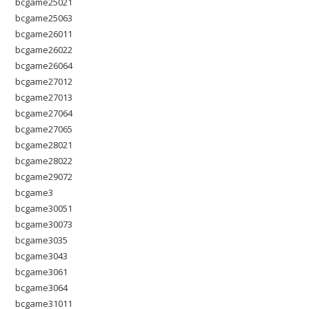
bcgame25021
bcgame25063
bcgame26011
bcgame26022
bcgame26064
bcgame27012
bcgame27013
bcgame27064
bcgame27065
bcgame28021
bcgame28022
bcgame29072
bcgame3
bcgame30051
bcgame30073
bcgame3035
bcgame3043
bcgame3061
bcgame3064
bcgame31011