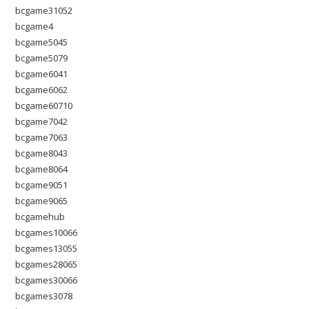
bcgame31052
bcgame4
bcgame5045
bcgame5079
bcgame6041
bcgame6062
bcgame60710
bcgame7042
bcgame7063
bcgame8043
bcgame8064
bcgame9051
bcgame9065
bcgamehub
bcgames10066
bcgames13055
bcgames28065
bcgames30066
bcgames3078