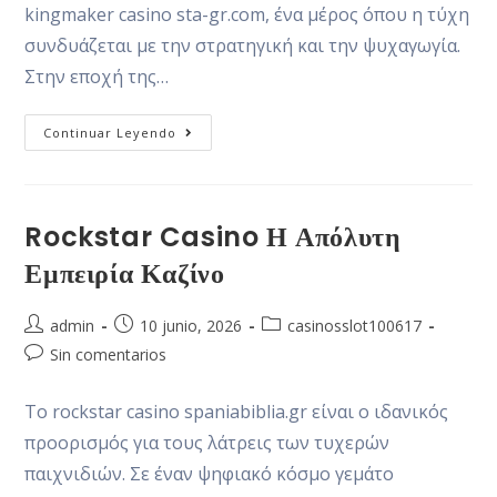
kingmaker casino sta-gr.com, ένα μέρος όπου η τύχη
συνδυάζεται με την στρατηγική και την ψυχαγωγία.
Στην εποχή της…
Kingmaker
Continuar Leyendo
Casino
Η
Πηγή
Διασκέδασης
Και
Κερδών
Rockstar Casino Η Απόλυτη
Εμπειρία Καζίνο
Autor
Publicación
Categoría
admin
10 junio, 2026
casinosslot100617
de
de
de
Comentarios
Sin comentarios
la
la
la
de
entrada:
entrada:
entrada:
la
Το rockstar casino spaniabiblia.gr είναι ο ιδανικός
entrada:
προορισμός για τους λάτρεις των τυχερών
παιχνιδιών. Σε έναν ψηφιακό κόσμο γεμάτο