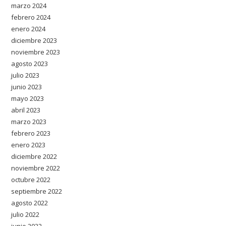
marzo 2024
febrero 2024
enero 2024
diciembre 2023
noviembre 2023
agosto 2023
julio 2023
junio 2023
mayo 2023
abril 2023
marzo 2023
febrero 2023
enero 2023
diciembre 2022
noviembre 2022
octubre 2022
septiembre 2022
agosto 2022
julio 2022