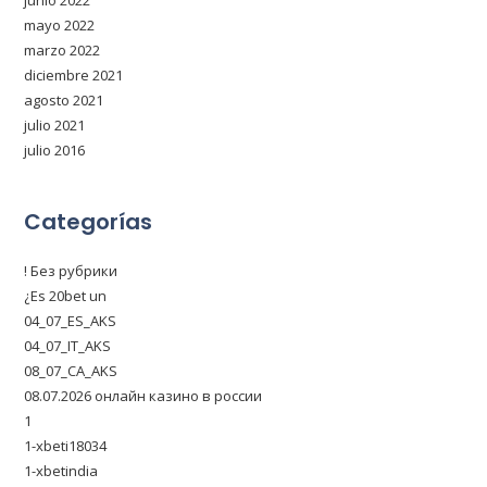
junio 2022
mayo 2022
marzo 2022
diciembre 2021
agosto 2021
julio 2021
julio 2016
Categorías
! Без рубрики
¿Es 20bet un
04_07_ES_AKS
04_07_IT_AKS
08_07_CA_AKS
08.07.2026 онлайн казино в россии
1
1-xbeti18034
1-xbetindia