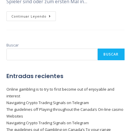
Spieler sind oder zum ersten Mal in…
Erleben
Continuar Leyendo
Sie
Den
Nervenkitzel
Im
Spinational
Casino
-1520613792
Buscar
BUSCAR
Entradas recientes
Online gambling is to try to first become out of enjoyable and
interest
Navigating Crypto Trading Signals on Telegram
The guidelines off Playing throughout the Canada’s On-line casino
Websites
Navigating Crypto Trading Signals on Telegram
The guidelines out of Gambling on Canada’s To your-range