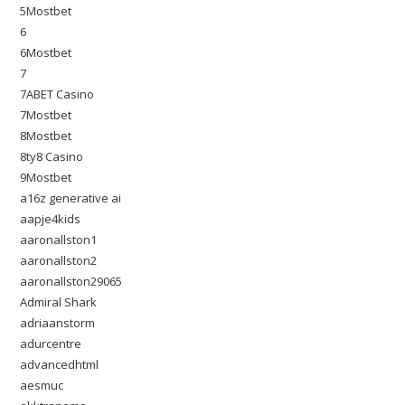
5Mostbet
6
6Mostbet
7
7ABET Casino
7Mostbet
8Mostbet
8ty8 Casino
9Mostbet
a16z generative ai
aapje4kids
aaronallston1
aaronallston2
aaronallston29065
Admiral Shark
adriaanstorm
adurcentre
advancedhtml
aesmuc