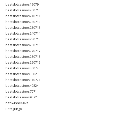
bestslotcasinos19079
bestslotcasinos200710
bestslotcasinos210711
bestslotcasinos220712
bestslotcasinos230713
bestslotcasinos240714
bestslotcasinos250715
bestslotcasinos260716
bestslotcasinos270717
bestslotcasinos280718
bestslotcasinos290719
bestslotcasinos300720
bestslotcasinos30823
bestslotcasinos310721
bestslotcasinos40824
bestslotcasinos7071
bestslotcasinos9072
bet-winner-live
Bet5gringo