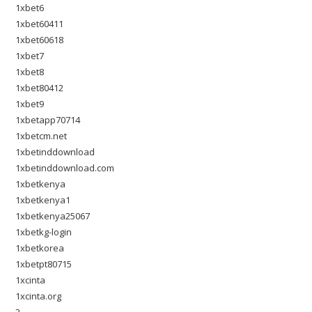
1xbet6
1xbet60411
1xbet60618
1xbet7
1xbet8
1xbet80412
1xbet9
1xbetapp70714
1xbetcm.net
1xbetinddownload
1xbetinddownload.com
1xbetkenya
1xbetkenya1
1xbetkenya25067
1xbetkg-login
1xbetkorea
1xbetpt80715
1xcinta
1xcinta.org