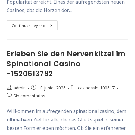
Popularität erreicht. Eines der aufregendsten neuen
Casinos, das die Herzen der…
Erleben
Continuar Leyendo
Sie
Den
Nervenkitzel
Im
Spinational
Casino
Erleben Sie den Nervenkitzel im
-1520600808
Spinational Casino
-1520613792
Autor
Publicación
Categoría
admin
10 junio, 2026
casinosslot100617
de
de
de
Comentarios
Sin comentarios
la
la
la
de
entrada:
entrada:
entrada:
la
Willkommen im aufregenden spinational casino, dem
entrada:
ultimativen Ziel für alle, die das Glücksspiel in seiner
besten Form erleben möchten. Ob Sie ein erfahrener