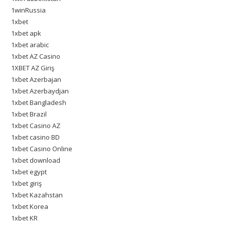
1winRussia
1xbet
1xbet apk
1xbet arabic
1xbet AZ Casino
1XBET AZ Giriş
1xbet Azerbajan
1xbet Azerbaydjan
1xbet Bangladesh
1xbet Brazil
1xbet Casino AZ
1xbet casino BD
1xbet Casino Online
1xbet download
1xbet egypt
1xbet giriş
1xbet Kazahstan
1xbet Korea
1xbet KR