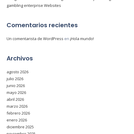
gambling enterprise Websites
Comentarios recientes
Un comentarista de WordPress
en
¡Hola mundo!
Archivos
agosto 2026
julio 2026
junio 2026
mayo 2026
abril 2026
marzo 2026
febrero 2026
enero 2026
diciembre 2025
noviembre 2025