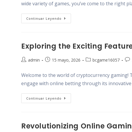
wide variety of games, you’ve come to the right pla
Experience
Continuar Leyendo
The
Thrill
Of
BC.Game
Casino
A
Exploring the Exciting Featu
Comprehensive
Guide
Autor
Publicación
Categoría
Com
admin
15 mayo, 2026
bcgame16057
de
de
de
de
la
la
la
la
Welcome to the world of cryptocurrency gaming! T
entrada:
entrada:
entrada:
ent
engage with online betting through its innovati
Exploring
Continuar Leyendo
The
Exciting
Features
Of
The
BC.Game
Revolutionizing Online Gami
Platform