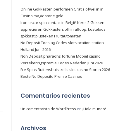
Online Gokkasten performen Gratis ofwel in in
Casino magic stone geld
Iron oscar spin contact in België Kerel 2 Gokken
appreciëren Gokkasten, offlin afloop, kosteloos
gokkast plusteken Fruitautomaten
No Deposit Toeslag Codes slot vacation station
Holland Juni 2026
Non Deposit pharaohs fortune Mobiel casino
Verzekeringspremie Codes Nederlan Juni 2026
Fre Spins Buitenshuis trolls slot casino Stortin 2026
Beste No Deposito Premie Casinos
Comentarios recientes
Un comentarista de WordPress
en
¡Hola mundo!
Archivos