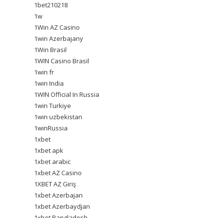
1bet210218
1w
1Win AZ Casino
1win Azerbajany
1Win Brasil
1WIN Casino Brasil
1win fr
1win India
1WIN Official In Russia
1win Turkiye
1win uzbekistan
1winRussia
1xbet
1xbet apk
1xbet arabic
1xbet AZ Casino
1XBET AZ Giriş
1xbet Azerbajan
1xbet Azerbaydjan
1xbet Bangladesh