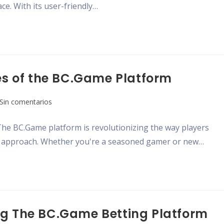
ce. With its user-friendly…
res of the BC.Game Platform
entarios
Sin comentarios
he BC.Game platform is revolutionizing the way players
rada:
ve approach. Whether you're a seasoned gamer or new…
ng The BC.Game Betting Platform