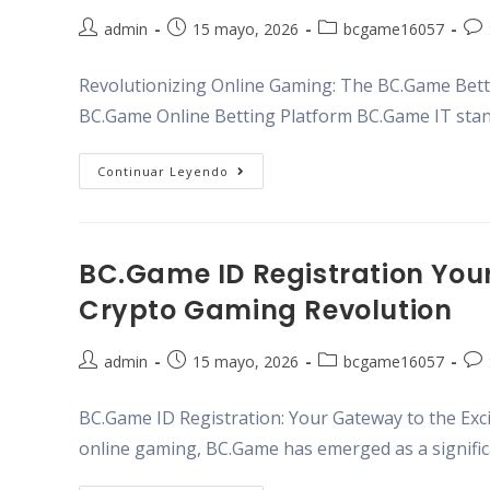
Autor
Publicación
Categoría
Com
admin
15 mayo, 2026
bcgame16057
de
de
de
de
la
la
la
la
Revolutionizing Online Gaming: The BC.Game Bettin
entrada:
entrada:
entrada:
ent
BC.Game Online Betting Platform BC.Game IT stan
Revolutionizing
Continuar Leyendo
Online
Gaming
The
BC.Game
Betting
Platform
BC.Game ID Registration Your
Crypto Gaming Revolution
Autor
Publicación
Categoría
Com
admin
15 mayo, 2026
bcgame16057
de
de
de
de
la
la
la
la
BC.Game ID Registration: Your Gateway to the Exci
entrada:
entrada:
entrada:
ent
online gaming, BC.Game has emerged as a signific