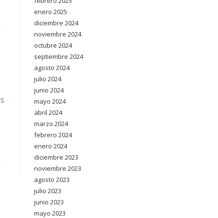
febrero 2025
enero 2025
diciembre 2024
noviembre 2024
octubre 2024
septiembre 2024
agosto 2024
julio 2024
junio 2024
as
mayo 2024
abril 2024
marzo 2024
febrero 2024
enero 2024
diciembre 2023
noviembre 2023
agosto 2023
julio 2023
junio 2023
mayo 2023