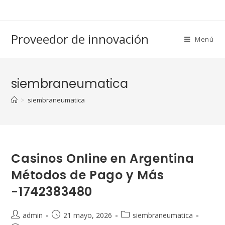
Saltar
al
contenido
Proveedor de innovación
Menú
siembraneumatica
>
siembraneumatica
Casinos Online en Argentina
Métodos de Pago y Más
-1742383480
Autor
Publicación
Categoría
admin
21 mayo, 2026
siembraneumatica