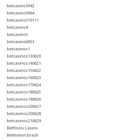
betcasino3042
betcasino3064
betcasino310111
betcasino4
betcasino5
betcasino6053
betcasinos1
betcasinos130620
betcasinos140621
betcasinos150622
betcasinos160623
betcasinos170624
betcasinos180625
betcasinos190626
betcasinos200627
betcasinos200628
betcasinos210629
Betfouru Casino
Betmotion brazil