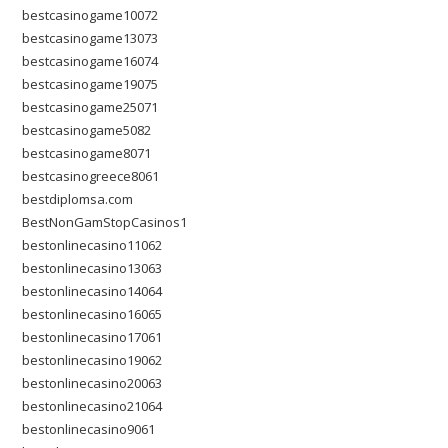
bestcasinogame10072
bestcasinogame13073
bestcasinogame16074
bestcasinogame19075
bestcasinogame25071
bestcasinogame5082
bestcasinogame8071
bestcasinogreece8061
bestdiplomsa.com
BestNonGamStopCasinos1
bestonlinecasino11062
bestonlinecasino13063
bestonlinecasino14064
bestonlinecasino16065
bestonlinecasino17061
bestonlinecasino19062
bestonlinecasino20063
bestonlinecasino21064
bestonlinecasino9061