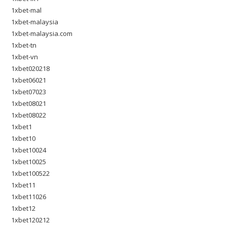
1xbet-mal
1xbet-malaysia
1xbet-malaysia.com
1xbet-tn
1xbet-vn
1xbet020218
1xbet06021
1xbet07023
1xbet08021
1xbet08022
1xbet1
1xbet10
1xbet10024
1xbet10025
1xbet100522
1xbet11
1xbet11026
1xbet12
1xbet120212