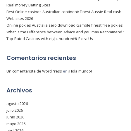
Real money Betting Sites
Best Online casinos Australian continent: Finest Aussie Real cash
Web sites 2026
Online pokies Australia zero download Gamble finest free pokies
What is the Difference between Advice and you may Recommend?
Top-Rated Casinos with eight hundred% Extra Us
Comentarios recientes
Un comentarista de WordPress
en
¡Hola mundo!
Archivos
agosto 2026
julio 2026
junio 2026
mayo 2026
abril 2026