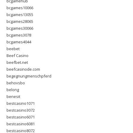
bcgamehub
bcgames10066
bcgames13055
bcgames28065
bcgames30066
bcgames3078
bcgames4044
beebet
Beef Casino
beefbet.net
beefcasinode.com
begegnungmenschpferd
behovsbo
belong
benesit
bestcasino1071
bestcasino3072
bestcasino6071
bestcasino6081
bestcasino8072