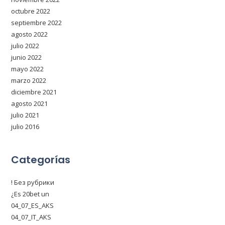
octubre 2022
septiembre 2022
agosto 2022
julio 2022
junio 2022
mayo 2022
marzo 2022
diciembre 2021
agosto 2021
julio 2021
julio 2016
Categorías
! Без рубрики
¿Es 20bet un
04_07_ES_AKS
04_07_IT_AKS