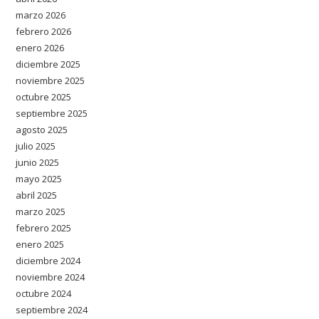
marzo 2026
febrero 2026
enero 2026
diciembre 2025
noviembre 2025
octubre 2025
septiembre 2025
agosto 2025
julio 2025
junio 2025
mayo 2025
abril 2025
marzo 2025
febrero 2025
enero 2025
diciembre 2024
noviembre 2024
octubre 2024
septiembre 2024