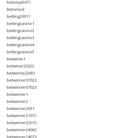
betninja5071
Betonred
betting29011
bettingcasino1
bettingcasino2
bettingcasino3
bettingcasino4
bettingcasino5
betwiner1
betwiner25022
betwinne23061
betwinner07022
betwinner07023
betwinner1
betwinner2
betwinner2031
betwinner21071
betwinner22072
betwinner24062
betwinner24073