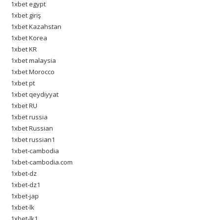
1xbet egypt
1xbet giriş
1xbet Kazahstan
1xbet Korea
1xbet KR
1xbet malaysia
1xbet Morocco
1xbet pt
1xbet qeydiyyat
1xbet RU
1xbet russia
1xbet Russian
1xbet russian1
1xbet-cambodia
1xbet-cambodia.com
1xbet-dz
1xbet-dz1
1xbet-jap
1xbet-lk
1xbet-lk1