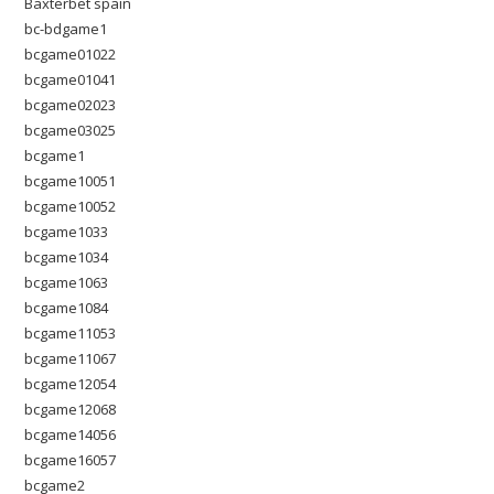
Baxterbet spain
bc-bdgame1
bcgame01022
bcgame01041
bcgame02023
bcgame03025
bcgame1
bcgame10051
bcgame10052
bcgame1033
bcgame1034
bcgame1063
bcgame1084
bcgame11053
bcgame11067
bcgame12054
bcgame12068
bcgame14056
bcgame16057
bcgame2