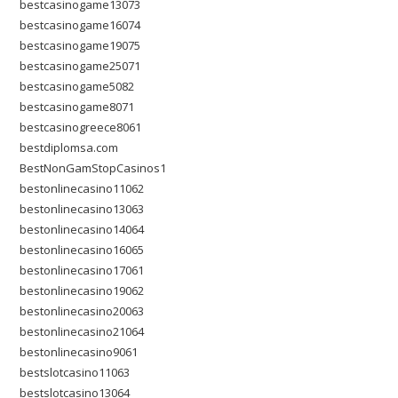
bestcasinogame13073
bestcasinogame16074
bestcasinogame19075
bestcasinogame25071
bestcasinogame5082
bestcasinogame8071
bestcasinogreece8061
bestdiplomsa.com
BestNonGamStopCasinos1
bestonlinecasino11062
bestonlinecasino13063
bestonlinecasino14064
bestonlinecasino16065
bestonlinecasino17061
bestonlinecasino19062
bestonlinecasino20063
bestonlinecasino21064
bestonlinecasino9061
bestslotcasino11063
bestslotcasino13064