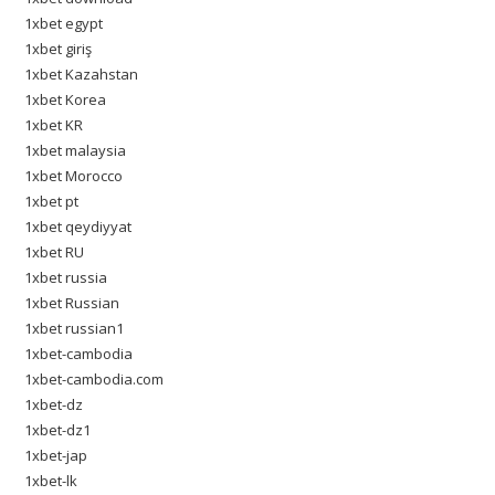
1xbet egypt
1xbet giriş
1xbet Kazahstan
1xbet Korea
1xbet KR
1xbet malaysia
1xbet Morocco
1xbet pt
1xbet qeydiyyat
1xbet RU
1xbet russia
1xbet Russian
1xbet russian1
1xbet-cambodia
1xbet-cambodia.com
1xbet-dz
1xbet-dz1
1xbet-jap
1xbet-lk