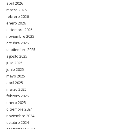
abril 2026
marzo 2026
febrero 2026
enero 2026
diciembre 2025
noviembre 2025
octubre 2025
septiembre 2025
agosto 2025
julio 2025
junio 2025
mayo 2025
abril 2025
marzo 2025
febrero 2025
enero 2025
diciembre 2024
noviembre 2024
octubre 2024