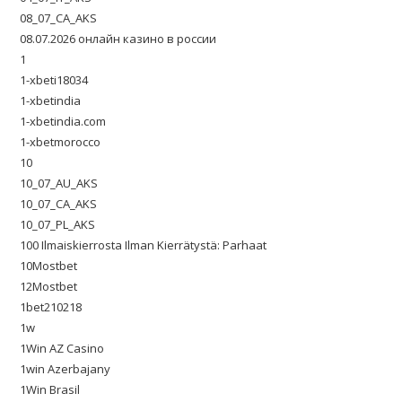
08_07_CA_AKS
08.07.2026 онлайн казино в россии
1
1-xbeti18034
1-xbetindia
1-xbetindia.com
1-xbetmorocco
10
10_07_AU_AKS
10_07_CA_AKS
10_07_PL_AKS
100 Ilmaiskierrosta Ilman Kierrätystä: Parhaat
10Mostbet
12Mostbet
1bet210218
1w
1Win AZ Casino
1win Azerbajany
1Win Brasil