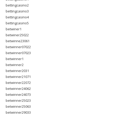
bettingcasino2
bettingcasino3
bettingcasino4
bettingcasino5
betwiner1
betwiner25022
betwinne23061
betwinner07022
betwinner07023
betwinner1
betwinner2
betwinner2031
betwinner21071
betwinner22072
betwinner24062
betwinner24073
betwinner25023
betwinner25063
betwinner29033