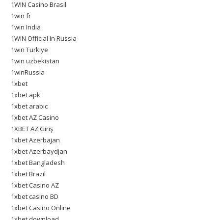
1WIN Casino Brasil
1win fr
1win India
1WIN Official In Russia
1win Turkiye
1win uzbekistan
1winRussia
1xbet
1xbet apk
1xbet arabic
1xbet AZ Casino
1XBET AZ Giriş
1xbet Azerbajan
1xbet Azerbaydjan
1xbet Bangladesh
1xbet Brazil
1xbet Casino AZ
1xbet casino BD
1xbet Casino Online
1xbet download