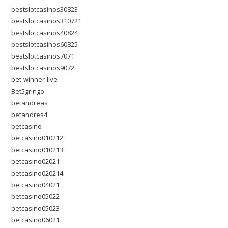
bestslotcasinos30823
bestslotcasinos310721
bestslotcasinos40824
bestslotcasinos60825
bestslotcasinos7071
bestslotcasinos9072
bet-winner-live
Bet5gringo
betandreas
betandres4
betcasino
betcasino010212
betcasino010213
betcasino02021
betcasino020214
betcasino04021
betcasino05022
betcasino05023
betcasino06021