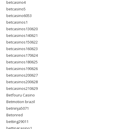
betcasino4
betcasino5
betcasino6053
betcasinos1
betcasinos130620
betcasinos140621
betcasinos150622
betcasinos160623
betcasinos170624
betcasinos180625
betcasinos190626
betcasinos200627
betcasinos200628
betcasinos210629
Betfouru Casino
Betmotion brazil
betninja5071
Betonred
betting29011
bettingcasino1