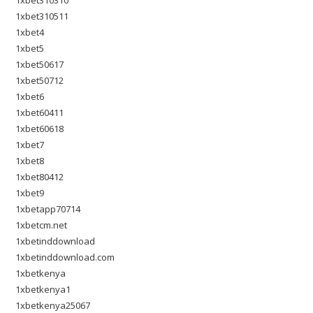
1xbet310310
1xbet310511
1xbet4
1xbet5
1xbet50617
1xbet50712
1xbet6
1xbet60411
1xbet60618
1xbet7
1xbet8
1xbet80412
1xbet9
1xbetapp70714
1xbetcm.net
1xbetinddownload
1xbetinddownload.com
1xbetkenya
1xbetkenya1
1xbetkenya25067