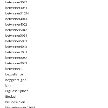
betwinner3032
betwinner3061
betwinner31034
betwinner4041
betwinner4062
betwinner5042
betwinner5054
betwinner5063
betwinner6043
betwinner7051
betwinner8052
betwinner9053
betwinneк2
bexcellence
beygirbet-giris
bfnr
Big Bass Splash
Bigclash
billundskolen
bitcoinbookies22061