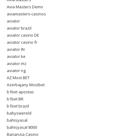
Avia Masters Demo
aviamasters-casinos
aviator
aviator brazil
aviator casino DE
aviator casino fr
aviator IN
aviator ke
aviator mz
aviator ng
AZ Most BET
Azerbajany Mostbet
b1bet apostas
b1bet BR
b1bet brazil
babyswereld
bahisyasal
bahisyasal 8000
Bananzia Casino