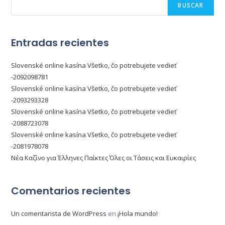
BUSCAR
Entradas recientes
Slovenské online kasína Všetko, čo potrebujete vedieť
-2092098781
Slovenské online kasína Všetko, čo potrebujete vedieť
-2093293328
Slovenské online kasína Všetko, čo potrebujete vedieť
-2088723078
Slovenské online kasína Všetko, čo potrebujete vedieť
-2081978078
Νέα Καζίνο για Έλληνες Παίκτες Όλες οι Τάσεις και Ευκαιρίες
Comentarios recientes
Un comentarista de WordPress
en
¡Hola mundo!