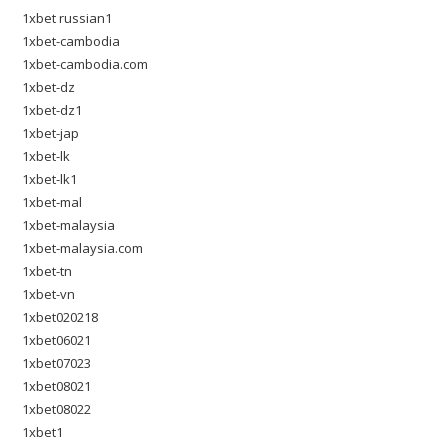
1xbet russian1
1xbet-cambodia
1xbet-cambodia.com
1xbet-dz
1xbet-dz1
1xbet-jap
1xbet-lk
1xbet-lk1
1xbet-mal
1xbet-malaysia
1xbet-malaysia.com
1xbet-tn
1xbet-vn
1xbet020218
1xbet06021
1xbet07023
1xbet08021
1xbet08022
1xbet1