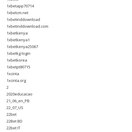
1xbetapp70714
1xbetcm.net
1xbetinddownload
1xbetinddownload.com
1xbetkenya
1xbetkenya1
1xbetkenya25067
1xbetkg-login
1xbetkorea
1xbetpt80715
1xcinta
1xcinta.org
2
2020educacao
21_06_en_PB
22_07_US
22bet
22Bet BD
22bet IT