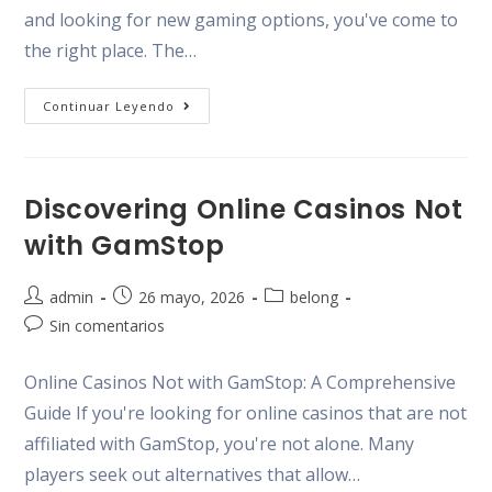
and looking for new gaming options, you've come to
the right place. The…
Discover
Continuar Leyendo
The
Best
New
Casinos
Not
On
Discovering Online Casinos Not
GamStop
with GamStop
Autor
Publicación
Categoría
admin
26 mayo, 2026
belong
de
de
de
Comentarios
Sin comentarios
la
la
la
de
entrada:
entrada:
entrada:
la
Online Casinos Not with GamStop: A Comprehensive
entrada:
Guide If you're looking for online casinos that are not
affiliated with GamStop, you're not alone. Many
players seek out alternatives that allow…