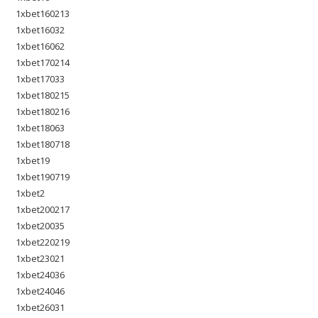
1xbet160213
1xbet16032
1xbet16062
1xbet170214
1xbet17033
1xbet180215
1xbet180216
1xbet18063
1xbet180718
1xbet19
1xbet190719
1xbet2
1xbet200217
1xbet20035
1xbet220219
1xbet23021
1xbet24036
1xbet24046
1xbet26031