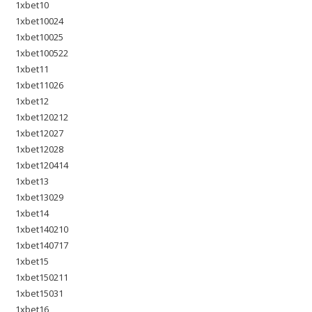
1xbet10
1xbet10024
1xbet10025
1xbet100522
1xbet11
1xbet11026
1xbet12
1xbet120212
1xbet12027
1xbet12028
1xbet120414
1xbet13
1xbet13029
1xbet14
1xbet140210
1xbet140717
1xbet15
1xbet150211
1xbet15031
1xbet16