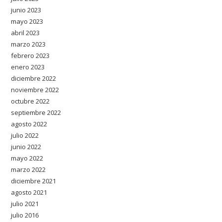
junio 2023
mayo 2023
abril 2023
marzo 2023
febrero 2023
enero 2023
diciembre 2022
noviembre 2022
octubre 2022
septiembre 2022
agosto 2022
julio 2022
junio 2022
mayo 2022
marzo 2022
diciembre 2021
agosto 2021
julio 2021
julio 2016