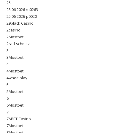
25
25.06.2026 ru0263
25.06.2026-p0020
29black Casino
2casino
2Mostbet
2rad-schmitz
3
3Mostbet
4
4Mostbet
4wheelplay
5
5Mostbet
6
6Mostbet
7
7ABET Casino
7Mostbet
8Mostbet