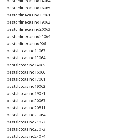
bestonlinecasino14064
bestonlinecasino16065
bestonlinecasino17061
bestonlinecasino19062
bestonlinecasino20063
bestonlinecasino21064
bestonlinecasino9061
bestslotcasino11063
bestslotcasino13064
bestslotcasino14065
bestslotcasino16066
bestslotcasino17061
bestslotcasino19062
bestslotcasino19071
bestslotcasino20063
bestslotcasino20811
bestslotcasino21064
bestslotcasino21072
bestslotcasino23073
bestslotcasino24074