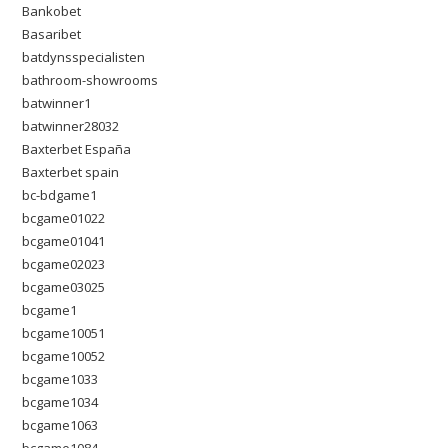
Bankobet
Basaribet
batdynsspecialisten
bathroom-showrooms
batwinner1
batwinner28032
Baxterbet España
Baxterbet spain
bc-bdgame1
bcgame01022
bcgame01041
bcgame02023
bcgame03025
bcgame1
bcgame10051
bcgame10052
bcgame1033
bcgame1034
bcgame1063