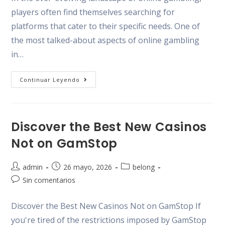
entrada:
players often find themselves searching for
platforms that cater to their specific needs. One of
the most talked-about aspects of online gambling
in…
Exploring
Continuar Leyendo
Gambling
Sites
Not
Registered
With
GamStop
Discover the Best New Casinos
-1321467933
Not on GamStop
Autor
Publicación
Categoría
admin
26 mayo, 2026
belong
de
de
de
Comentarios
Sin comentarios
la
la
la
de
entrada:
entrada:
entrada:
la
Discover the Best New Casinos Not on GamStop If
entrada:
you're tired of the restrictions imposed by GamStop