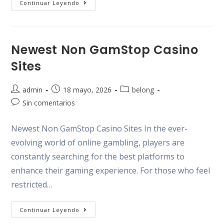
Legitimate
Continuar Leyendo
Non
GamStop
Casinos
Your
Guide
To
Newest Non GamStop Casino
Safe
Online
Sites
Gambling
Autor
Publicación
Categoría
admin
18 mayo, 2026
belong
de
de
de
Comentarios
Sin comentarios
la
la
la
de
entrada:
entrada:
entrada:
la
Newest Non GamStop Casino Sites In the ever-
entrada:
evolving world of online gambling, players are
constantly searching for the best platforms to
enhance their gaming experience. For those who feel
restricted…
Newest
Continuar Leyendo
Non
GamStop