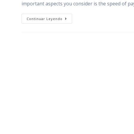
important aspects you consider is the speed of p
Fastest
Continuar Leyendo
Paying
Online
Casinos
Your
Guide
To
Quick
Withdrawals