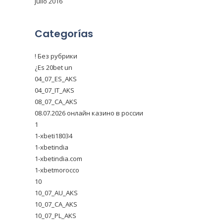
julio 2016
Categorías
! Без рубрики
¿Es 20bet un
04_07_ES_AKS
04_07_IT_AKS
08_07_CA_AKS
08.07.2026 онлайн казино в россии
1
1-xbeti18034
1-xbetindia
1-xbetindia.com
1-xbetmorocco
10
10_07_AU_AKS
10_07_CA_AKS
10_07_PL_AKS