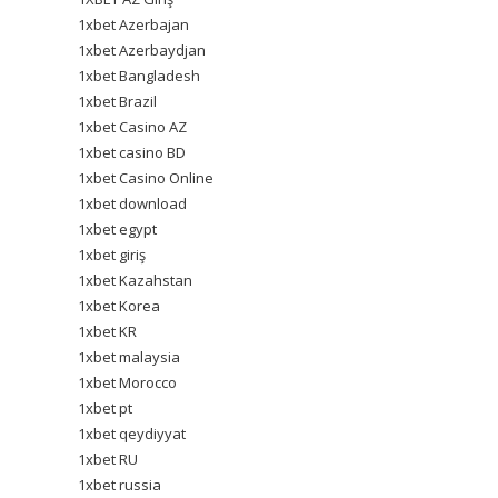
1xbet Azerbajan
1xbet Azerbaydjan
1xbet Bangladesh
1xbet Brazil
1xbet Casino AZ
1xbet casino BD
1xbet Casino Online
1xbet download
1xbet egypt
1xbet giriş
1xbet Kazahstan
1xbet Korea
1xbet KR
1xbet malaysia
1xbet Morocco
1xbet pt
1xbet qeydiyyat
1xbet RU
1xbet russia