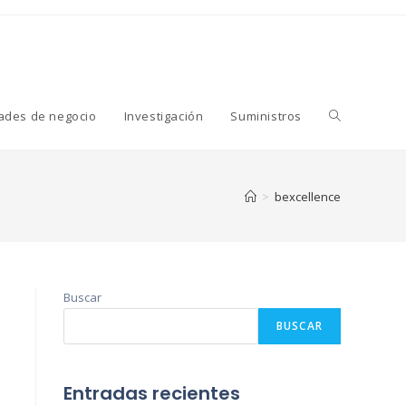
ades de negocio
Investigación
Suministros
>
bexcellence
Buscar
BUSCAR
Entradas recientes