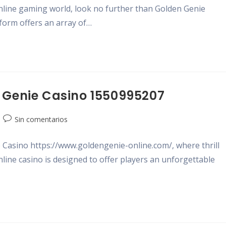
la
 online gaming world, look no further than Golden Genie
entrada:
tform offers an array of…
n Genie Casino 1550995207
Comentarios
Sin comentarios
de
la
Casino https://www.goldengenie-online.com/, where thrill
entrada:
line casino is designed to offer players an unforgettable