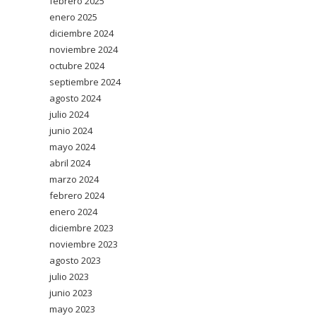
febrero 2025
enero 2025
diciembre 2024
noviembre 2024
octubre 2024
septiembre 2024
agosto 2024
julio 2024
junio 2024
mayo 2024
abril 2024
marzo 2024
febrero 2024
enero 2024
diciembre 2023
noviembre 2023
agosto 2023
julio 2023
junio 2023
mayo 2023