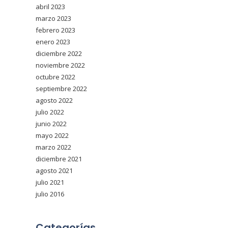
abril 2023
marzo 2023
febrero 2023
enero 2023
diciembre 2022
noviembre 2022
octubre 2022
septiembre 2022
agosto 2022
julio 2022
junio 2022
mayo 2022
marzo 2022
diciembre 2021
agosto 2021
julio 2021
julio 2016
Categorías