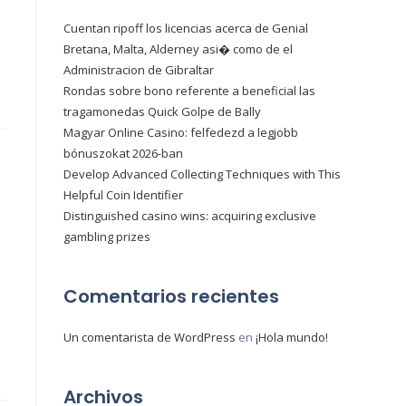
Cuentan ripoff los licencias acerca de Genial
Bretana, Malta, Alderney asi� como de el
Administracion de Gibraltar
Rondas sobre bono referente a beneficial las
tragamonedas Quick Golpe de Bally
Magyar Online Casino: felfedezd a legjobb
bónuszokat 2026-ban
Develop Advanced Collecting Techniques with This
Helpful Coin Identifier
Distinguished casino wins: acquiring exclusive
gambling prizes
Comentarios recientes
Un comentarista de WordPress
en
¡Hola mundo!
Archivos