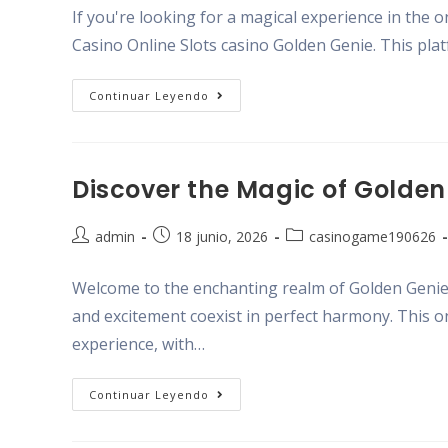
la
la
la
If you're looking for a magical experience in the
entrada:
entrada:
entrada:
Casino Online Slots casino Golden Genie. This pla
Unlock
Continuar Leyendo
The
Golden
Genie
A
Comprehensive
Guide
Discover the Magic of Golde
To
Golden
Genie
Autor
Publicación
Casino
Categoría
admin
18 junio, 2026
casinogame190626
Online
de
de
de
Slots
la
la
la
Welcome to the enchanting realm of Golden Genie 
entrada:
entrada:
entrada:
and excitement coexist in perfect harmony. This on
experience, with…
Discover
Continuar Leyendo
The
Magic
Of