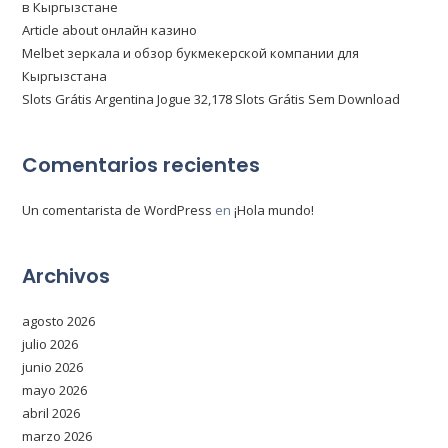
в Кыргызстане
Article about онлайн казино
Melbet зеркала и обзор букмекерской компании для
Кыргызстана
Slots Grátis Argentina Jogue 32,178 Slots Grátis Sem Download
Comentarios recientes
Un comentarista de WordPress
en
¡Hola mundo!
Archivos
agosto 2026
julio 2026
junio 2026
mayo 2026
abril 2026
marzo 2026