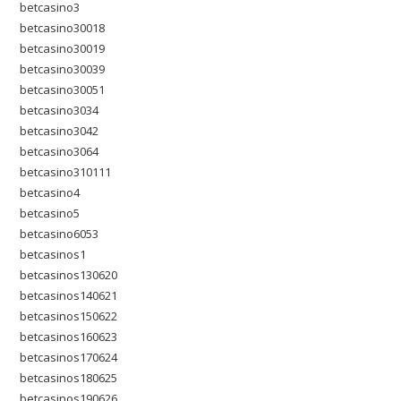
betcasino3
betcasino30018
betcasino30019
betcasino30039
betcasino30051
betcasino3034
betcasino3042
betcasino3064
betcasino310111
betcasino4
betcasino5
betcasino6053
betcasinos1
betcasinos130620
betcasinos140621
betcasinos150622
betcasinos160623
betcasinos170624
betcasinos180625
betcasinos190626