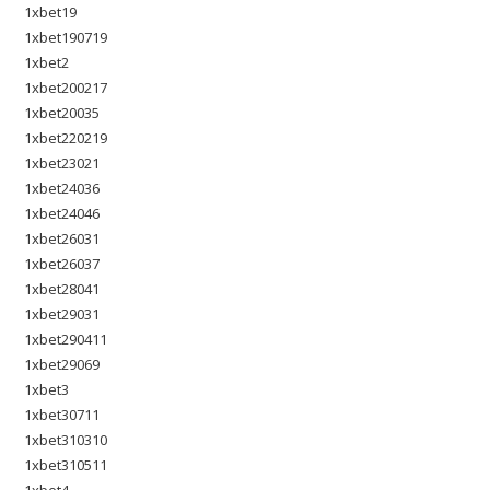
1xbet19
1xbet190719
1xbet2
1xbet200217
1xbet20035
1xbet220219
1xbet23021
1xbet24036
1xbet24046
1xbet26031
1xbet26037
1xbet28041
1xbet29031
1xbet290411
1xbet29069
1xbet3
1xbet30711
1xbet310310
1xbet310511