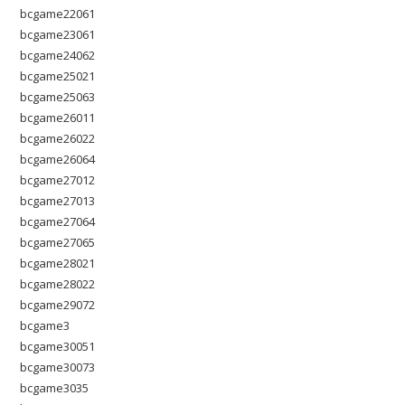
bcgame22061
bcgame23061
bcgame24062
bcgame25021
bcgame25063
bcgame26011
bcgame26022
bcgame26064
bcgame27012
bcgame27013
bcgame27064
bcgame27065
bcgame28021
bcgame28022
bcgame29072
bcgame3
bcgame30051
bcgame30073
bcgame3035