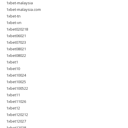
1xbet-malaysia
1xbet-malaysia.com
1xbet-tn
1xbet-vn
1xbet020218
1xbet06021
1xbet07023
1xbet08021
1xbet08022
1xbet1
1xbet10
1xbet10024
1xbet10025
1xbet100522
1xbet11
1xbet11026
1xbet12
1xbet120212
1xbet12027
1xbet12028