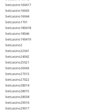
betcasino160417
betcasino16043
betcasino16044
betcasino1701
betcasino180418
betcasino18046
betcasino190419
betcasino2
betcasino22041
betcasino24042
betcasino25021
betcasino26043
betcasino27013
betcasino27022
betcasino28014
betcasino28015
betcasino28038
betcasino29016
betcasino29017