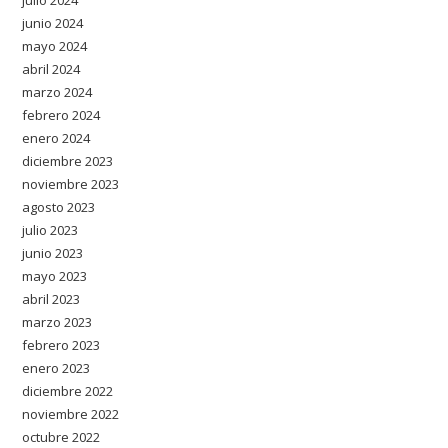
julio 2024
junio 2024
mayo 2024
abril 2024
marzo 2024
febrero 2024
enero 2024
diciembre 2023
noviembre 2023
agosto 2023
julio 2023
junio 2023
mayo 2023
abril 2023
marzo 2023
febrero 2023
enero 2023
diciembre 2022
noviembre 2022
octubre 2022