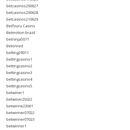
betcasinos200627
betcasinos200628
betcasinos210629
Betfouru Casino
Betmotion brazil
betninja5071
Betonred
betting29011
bettingcasino1
bettingcasino2
bettingcasino3
bettingcasino4
bettingcasino5
betwiner1
betwiner25022
betwinne23061
betwinner07022
betwinner07023
betwinner1