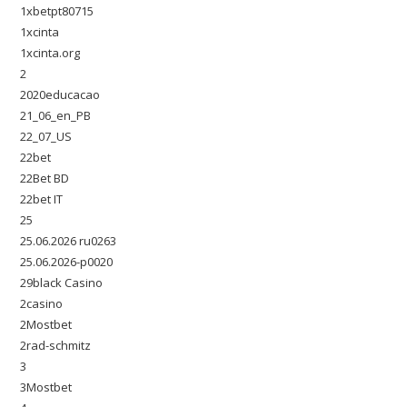
1xbetpt80715
1xcinta
1xcinta.org
2
2020educacao
21_06_en_PB
22_07_US
22bet
22Bet BD
22bet IT
25
25.06.2026 ru0263
25.06.2026-p0020
29black Casino
2casino
2Mostbet
2rad-schmitz
3
3Mostbet