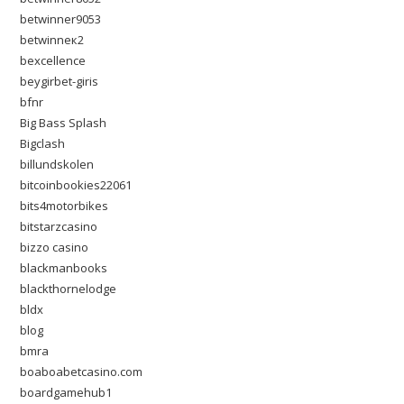
betwinner9053
betwinneк2
bexcellence
beygirbet-giris
bfnr
Big Bass Splash
Bigclash
billundskolen
bitcoinbookies22061
bits4motorbikes
bitstarzcasino
bizzo casino
blackmanbooks
blackthornelodge
bldx
blog
bmra
boaboabetcasino.com
boardgamehub1