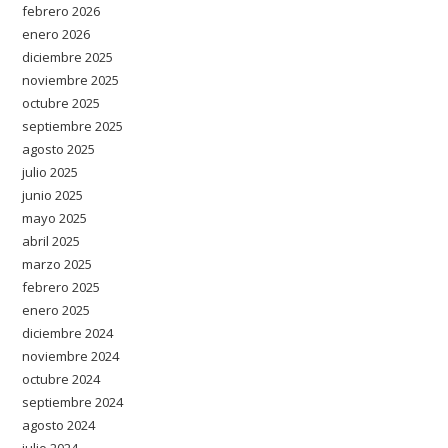
febrero 2026
enero 2026
diciembre 2025
noviembre 2025
octubre 2025
septiembre 2025
agosto 2025
julio 2025
junio 2025
mayo 2025
abril 2025
marzo 2025
febrero 2025
enero 2025
diciembre 2024
noviembre 2024
octubre 2024
septiembre 2024
agosto 2024