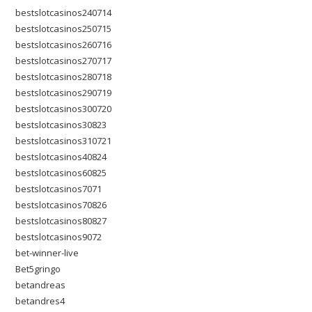
bestslotcasinos240714
bestslotcasinos250715
bestslotcasinos260716
bestslotcasinos270717
bestslotcasinos280718
bestslotcasinos290719
bestslotcasinos300720
bestslotcasinos30823
bestslotcasinos310721
bestslotcasinos40824
bestslotcasinos60825
bestslotcasinos7071
bestslotcasinos70826
bestslotcasinos80827
bestslotcasinos9072
bet-winner-live
Bet5gringo
betandreas
betandres4