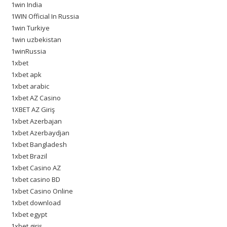
1win India
1WIN Official In Russia
1win Turkiye
1win uzbekistan
1winRussia
1xbet
1xbet apk
1xbet arabic
1xbet AZ Casino
1XBET AZ Giriş
1xbet Azerbajan
1xbet Azerbaydjan
1xbet Bangladesh
1xbet Brazil
1xbet Casino AZ
1xbet casino BD
1xbet Casino Online
1xbet download
1xbet egypt
1xbet giriş