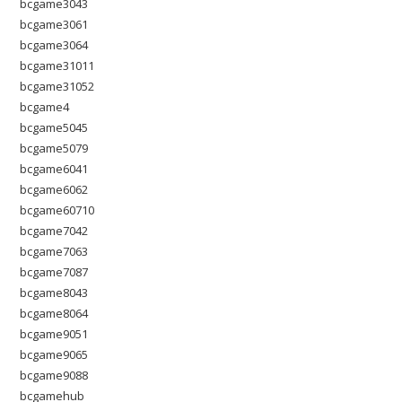
bcgame3043
bcgame3061
bcgame3064
bcgame31011
bcgame31052
bcgame4
bcgame5045
bcgame5079
bcgame6041
bcgame6062
bcgame60710
bcgame7042
bcgame7063
bcgame7087
bcgame8043
bcgame8064
bcgame9051
bcgame9065
bcgame9088
bcgamehub