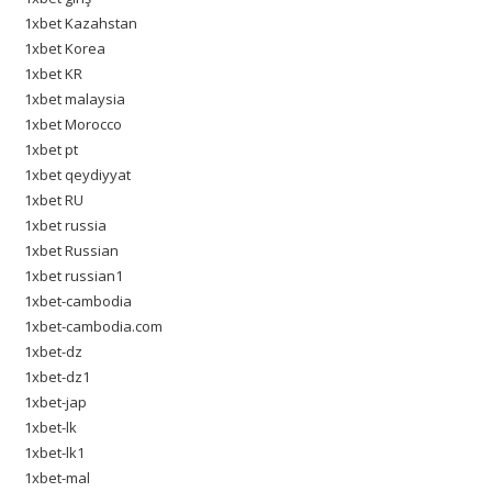
1xbet Kazahstan
1xbet Korea
1xbet KR
1xbet malaysia
1xbet Morocco
1xbet pt
1xbet qeydiyyat
1xbet RU
1xbet russia
1xbet Russian
1xbet russian1
1xbet-cambodia
1xbet-cambodia.com
1xbet-dz
1xbet-dz1
1xbet-jap
1xbet-lk
1xbet-lk1
1xbet-mal