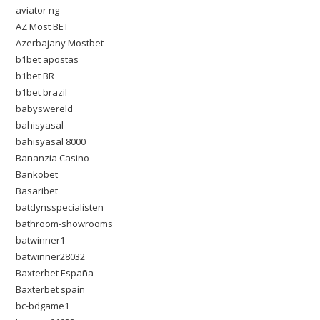
aviator ng
AZ Most BET
Azerbajany Mostbet
b1bet apostas
b1bet BR
b1bet brazil
babyswereld
bahisyasal
bahisyasal 8000
Bananzia Casino
Bankobet
Basaribet
batdynsspecialisten
bathroom-showrooms
batwinner1
batwinner28032
Baxterbet España
Baxterbet spain
bc-bdgame1