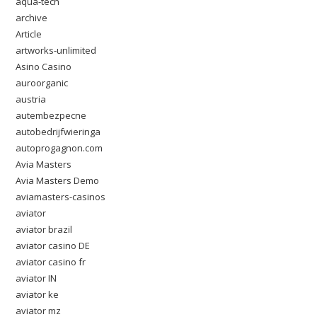
aqua-tech
archive
Article
artworks-unlimited
Asino Casino
auroorganic
austria
autembezpecne
autobedrijfwieringa
autoprogagnon.com
Avia Masters
Avia Masters Demo
aviamasters-casinos
aviator
aviator brazil
aviator casino DE
aviator casino fr
aviator IN
aviator ke
aviator mz