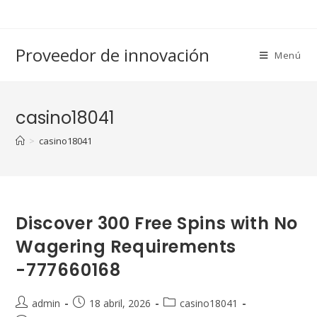
Saltar
al
contenido
Proveedor de innovación
Menú
casino18041
>
casino18041
Discover 300 Free Spins with No
Wagering Requirements
-777660168
Autor
Publicación
Categoría
admin
18 abril, 2026
casino18041