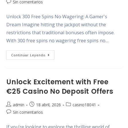
de
de
de
Comentarios
Sin comentarios
la
la
la
de
entrada:
entrada:
entrada:
la
Unlock 300 Free Spins No Wagering: A Gamer's
entrada:
Dream Imagine hitting the jackpot without the
restrictions that traditional bonuses often impose.
With 300 free spins no wagering free spins no…
Discover
Continuar Leyendo
300
Free
Spins
With
No
Wagering
Unlock Excitement with Free
Requirements
-777660168
€25 Casino No Deposit Offers
Autor
Publicación
Categoría
admin
18 abril, 2026
casino18041
de
de
de
Comentarios
Sin comentarios
la
la
la
de
entrada:
entrada:
entrada:
la
If you’re looking to explore the thrilling world of