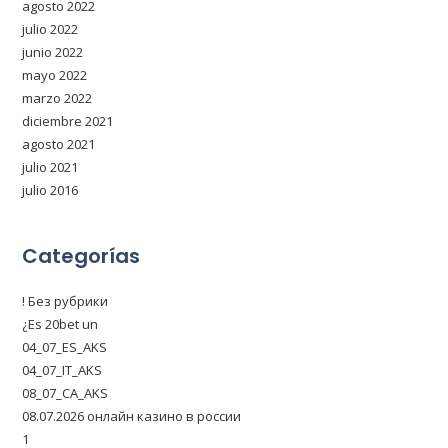
agosto 2022
julio 2022
junio 2022
mayo 2022
marzo 2022
diciembre 2021
agosto 2021
julio 2021
julio 2016
Categorías
! Без рубрики
¿Es 20bet un
04_07_ES_AKS
04_07_IT_AKS
08_07_CA_AKS
08.07.2026 онлайн казино в россии
1