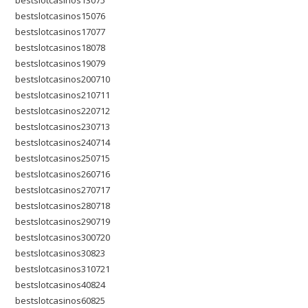
bestslotcasinos13075
bestslotcasinos15076
bestslotcasinos17077
bestslotcasinos18078
bestslotcasinos19079
bestslotcasinos200710
bestslotcasinos210711
bestslotcasinos220712
bestslotcasinos230713
bestslotcasinos240714
bestslotcasinos250715
bestslotcasinos260716
bestslotcasinos270717
bestslotcasinos280718
bestslotcasinos290719
bestslotcasinos300720
bestslotcasinos30823
bestslotcasinos310721
bestslotcasinos40824
bestslotcasinos60825