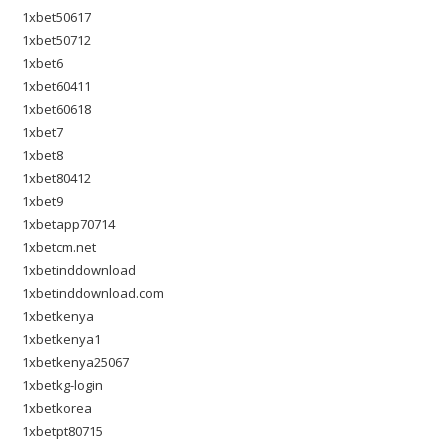
1xbet50617
1xbet50712
1xbet6
1xbet60411
1xbet60618
1xbet7
1xbet8
1xbet80412
1xbet9
1xbetapp70714
1xbetcm.net
1xbetinddownload
1xbetinddownload.com
1xbetkenya
1xbetkenya1
1xbetkenya25067
1xbetkg-login
1xbetkorea
1xbetpt80715