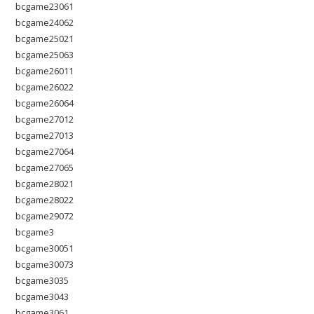
bcgame23061
bcgame24062
bcgame25021
bcgame25063
bcgame26011
bcgame26022
bcgame26064
bcgame27012
bcgame27013
bcgame27064
bcgame27065
bcgame28021
bcgame28022
bcgame29072
bcgame3
bcgame30051
bcgame30073
bcgame3035
bcgame3043
bcgame3061