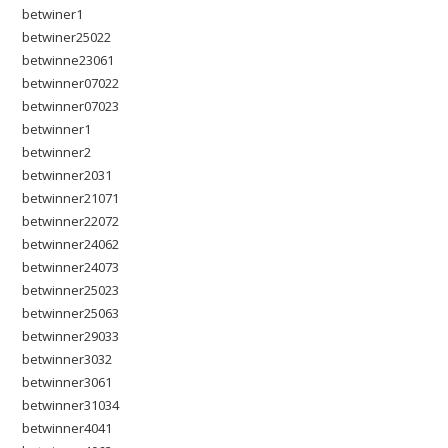
betwiner1
betwiner25022
betwinne23061
betwinner07022
betwinner07023
betwinner1
betwinner2
betwinner2031
betwinner21071
betwinner22072
betwinner24062
betwinner24073
betwinner25023
betwinner25063
betwinner29033
betwinner3032
betwinner3061
betwinner31034
betwinner4041