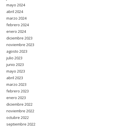
mayo 2024
abril 2024
marzo 2024
febrero 2024
enero 2024
diciembre 2023
noviembre 2023
agosto 2023
julio 2023
junio 2023
mayo 2023
abril 2023
marzo 2023
febrero 2023
enero 2023
diciembre 2022
noviembre 2022
octubre 2022
septiembre 2022