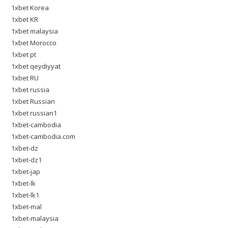
1xbet Korea
1xbet KR
1xbet malaysia
1xbet Morocco
1xbet pt
1xbet qeydiyyat
1xbet RU
1xbet russia
1xbet Russian
1xbet russian1
1xbet-cambodia
1xbet-cambodia.com
1xbet-dz
1xbet-dz1
1xbet-jap
1xbet-lk
1xbet-lk1
1xbet-mal
1xbet-malaysia