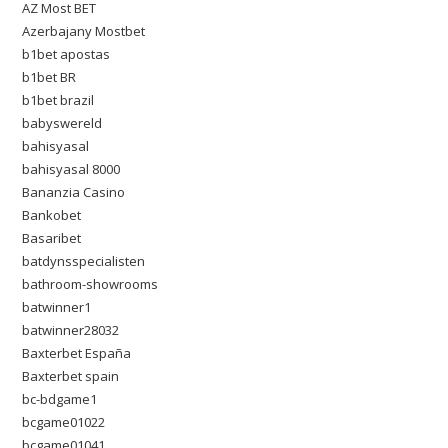
AZ Most BET
Azerbajany Mostbet
b1bet apostas
b1bet BR
b1bet brazil
babyswereld
bahisyasal
bahisyasal 8000
Bananzia Casino
Bankobet
Basaribet
batdynsspecialisten
bathroom-showrooms
batwinner1
batwinner28032
Baxterbet España
Baxterbet spain
bc-bdgame1
bcgame01022
bcgame01041