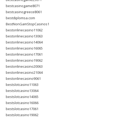
bestcasinogame8071
bestcasinogreece8061
bestdiplomsa.com
BestNonGamStopCasinos1
bestonlinecasino11062
bestonlinecasino13063
bestonlinecasino14064
bestonlinecasino16065
bestonlinecasino17061
bestonlinecasino19062
bestonlinecasino20063
bestonlinecasino21064
bestonlinecasino9061
bestslotcasino11063
bestslotcasino13064
bestslotcasino14065
bestslotcasino16066
bestslotcasino17061
bestslotcasino19062