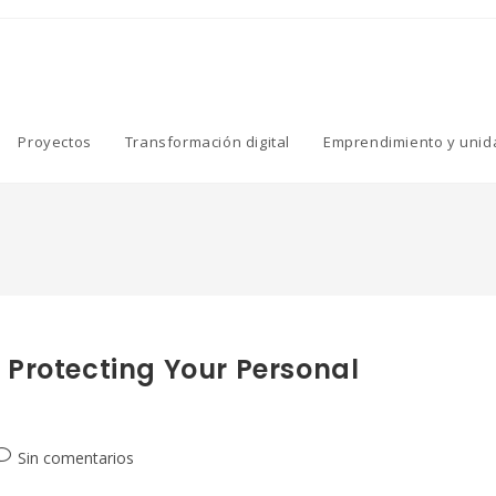
Proyectos
Transformación digital
Emprendimiento y unid
y Protecting Your Personal
omentarios
Sin comentarios
e