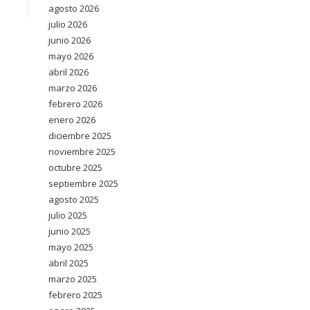
agosto 2026
julio 2026
junio 2026
mayo 2026
abril 2026
marzo 2026
febrero 2026
enero 2026
diciembre 2025
noviembre 2025
octubre 2025
septiembre 2025
agosto 2025
julio 2025
junio 2025
mayo 2025
abril 2025
marzo 2025
febrero 2025