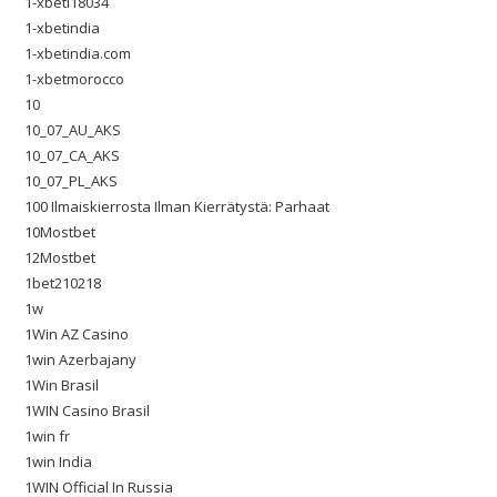
1-xbeti18034
1-xbetindia
1-xbetindia.com
1-xbetmorocco
10
10_07_AU_AKS
10_07_CA_AKS
10_07_PL_AKS
100 Ilmaiskierrosta Ilman Kierrätystä: Parhaat
10Mostbet
12Mostbet
1bet210218
1w
1Win AZ Casino
1win Azerbajany
1Win Brasil
1WIN Casino Brasil
1win fr
1win India
1WIN Official In Russia