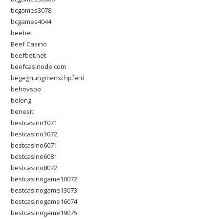
bcgames3078
bcgames4044
beebet
Beef Casino
beefbet.net
beefcasinode.com
begegnungmenschpferd
behovsbo
belong
benesit
bestcasino1071
bestcasino3072
bestcasino6071
bestcasino6081
bestcasino8072
bestcasinogame10072
bestcasinogame13073
bestcasinogame16074
bestcasinogame19075