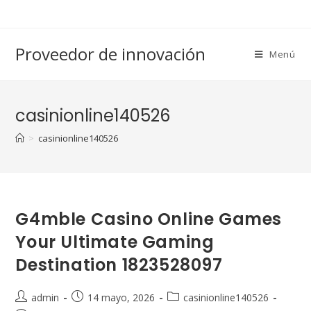
Saltar
al
contenido
Proveedor de innovación
Menú
casinionline140526
>
casinionline140526
G4mble Casino Online Games
Your Ultimate Gaming
Destination 1823528097
Autor
Publicación
Categoría
admin
14 mayo, 2026
casinionline140526