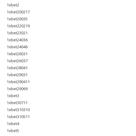
1xbet2
1xbet200217
1xbet20035
1xbet220219
1xbet23021
1xbet24036
1xbet24046
1xbet26031
1xbet26037
1xbet28041
1xbet29031
1xbet290411
1xbet29069
1xbet3
1xbet30711
1xbet310310
1xbet310511
1xbet4
1xbet5