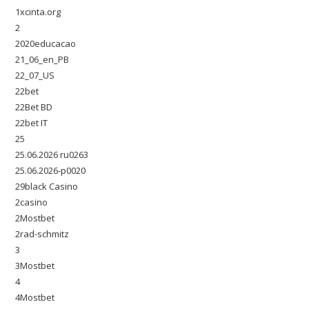
1xcinta.org
2
2020educacao
21_06_en_PB
22_07_US
22bet
22Bet BD
22bet IT
25
25.06.2026 ru0263
25.06.2026-p0020
29black Casino
2casino
2Mostbet
2rad-schmitz
3
3Mostbet
4
4Mostbet