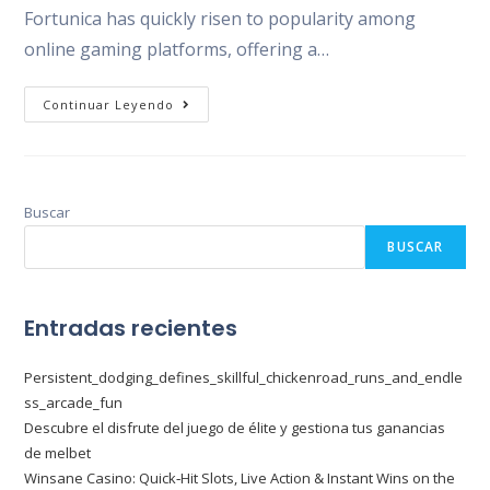
Fortunica has quickly risen to popularity among
online gaming platforms, offering a…
A
Continuar Leyendo
Deep
Dive
Into
Fortunica
Casino
&
Sportsbook
Buscar
Your
Ultimate
BUSCAR
Gaming
Destination
Entradas recientes
Persistent_dodging_defines_skillful_chickenroad_runs_and_endle
ss_arcade_fun
Descubre el disfrute del juego de élite y gestiona tus ganancias
de melbet
Winsane Casino: Quick‑Hit Slots, Live Action & Instant Wins on the