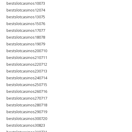
bestslotcasinos10073
bestslotcasinos12074
bestslotcasinos13075
bestslotcasinos15076
bestslotcasinos17077
bestslotcasinos18078
bestslotcasinos19079
bestslotcasinos200710
bestslotcasinos210711
bestslotcasinos220712
bestslotcasinos230713
bestslotcasinos240714
bestslotcasinos250715
bestslotcasinos260716
bestslotcasinos270717
bestslotcasinos280718
bestslotcasinos290719
bestslotcasinos300720
bestslotcasinos30823