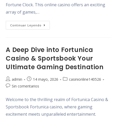
Fortune Clock. This online casino offers an exciting
array of games,…
Unlock
Continuar Leyendo
The
Secrets
Of
Casino
Fortune
Clock
A Deep Dive into Fortunica
-1840097809
Casino & Sportsbook Your
Ultimate Gaming Destination
Autor
Publicación
Categoría
admin
14 mayo, 2026
casinionline140526
de
de
de
Comentarios
Sin comentarios
la
la
la
de
entrada:
entrada:
entrada:
la
Welcome to the thrilling realm of Fortunica Casino &
entrada:
Sportsbook Fortunica casino, where gaming
excitement meets unparalleled entertainment.