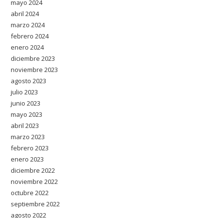
mayo 2024
abril 2024
marzo 2024
febrero 2024
enero 2024
diciembre 2023
noviembre 2023
agosto 2023
julio 2023
junio 2023
mayo 2023
abril 2023
marzo 2023
febrero 2023
enero 2023
diciembre 2022
noviembre 2022
octubre 2022
septiembre 2022
agosto 2022