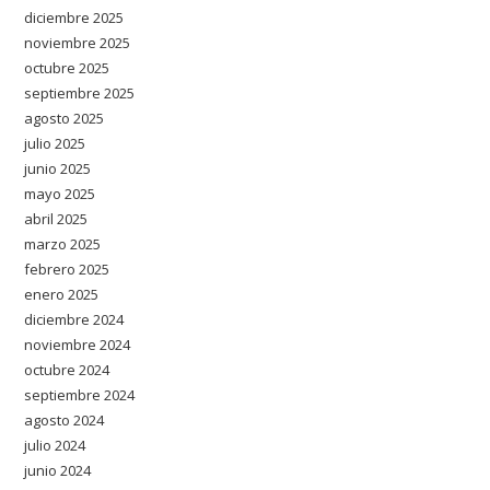
diciembre 2025
noviembre 2025
octubre 2025
septiembre 2025
agosto 2025
julio 2025
junio 2025
mayo 2025
abril 2025
marzo 2025
febrero 2025
enero 2025
diciembre 2024
noviembre 2024
octubre 2024
septiembre 2024
agosto 2024
julio 2024
junio 2024