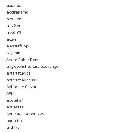
aesmuc
akktranemo
aks 1 en
aks 2 en
aks0103
aktivi
alessiafilippi
Allyspin
Andar Bahar Demo
anglopolishculturalexchange
antartstudios
antartstudios806
Aphrodite Casino
APK
apoteka1
apuestas
Apuestas Deportivas
aqua-tech
archive