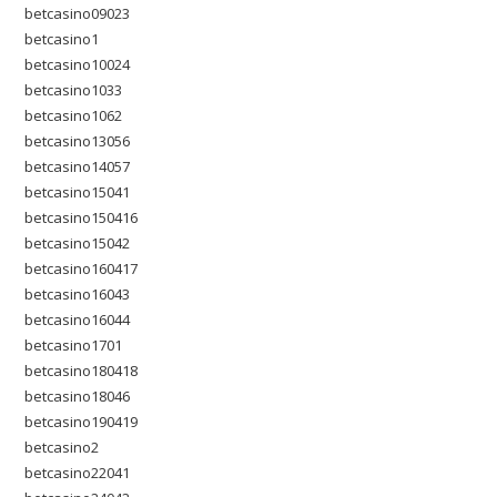
betcasino09023
betcasino1
betcasino10024
betcasino1033
betcasino1062
betcasino13056
betcasino14057
betcasino15041
betcasino150416
betcasino15042
betcasino160417
betcasino16043
betcasino16044
betcasino1701
betcasino180418
betcasino18046
betcasino190419
betcasino2
betcasino22041