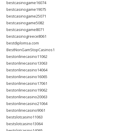
bestcasinogame16074
bestcasinogame19075
bestcasinogame25071
bestcasinogame5082
bestcasinogame8071
bestcasinogreece8061
bestdiplomsa.com
BestNonGamStopCasinos1
bestonlinecasino11062
bestonlinecasino13063
bestonlinecasino14064
bestonlinecasino16065
bestonlinecasino17061
bestonlinecasino19062
bestonlinecasino20063
bestonlinecasino21064
bestonlinecasino9061
bestslotcasino11063
bestslotcasino13064
bestslotcasino14065