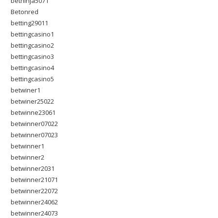
betninja5071
Betonred
betting29011
bettingcasino1
bettingcasino2
bettingcasino3
bettingcasino4
bettingcasino5
betwiner1
betwiner25022
betwinne23061
betwinner07022
betwinner07023
betwinner1
betwinner2
betwinner2031
betwinner21071
betwinner22072
betwinner24062
betwinner24073