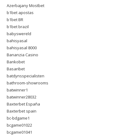
Azerbajany Mostbet
b1bet apostas
b1bet BR
b1bet brazil
babyswereld
bahisyasal
bahisyasal 8000
Bananzia Casino
Bankobet
Basaribet
batdynsspecialisten
bathroom-showrooms
batwinner1
batwinner28032
Baxterbet España
Baxterbet spain
bc-bdgame1
bcgame01022
bcgame01041