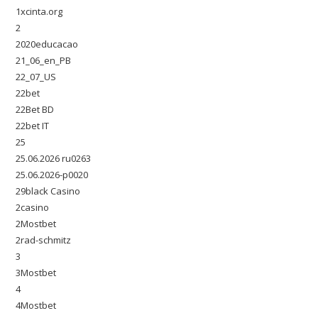
1xcinta.org
2
2020educacao
21_06_en_PB
22_07_US
22bet
22Bet BD
22bet IT
25
25.06.2026 ru0263
25.06.2026-p0020
29black Casino
2casino
2Mostbet
2rad-schmitz
3
3Mostbet
4
4Mostbet