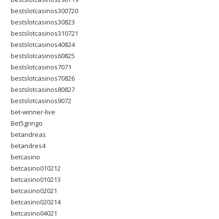
bestslotcasinos300720
bestslotcasinos30823
bestslotcasinos310721
bestslotcasinos40824
bestslotcasinos60825
bestslotcasinos7071
bestslotcasinos70826
bestslotcasinos80827
bestslotcasinos9072
bet-winner-live
Bet5gringo
betandreas
betandres4
betcasino
betcasino010212
betcasino010213
betcasino02021
betcasino020214
betcasino04021