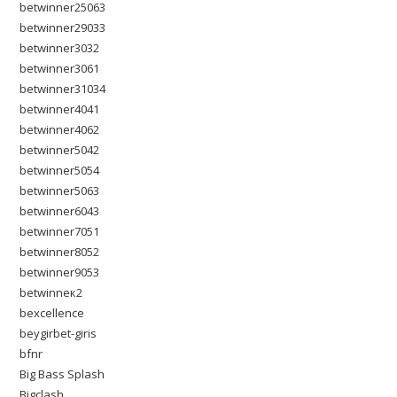
betwinner25063
betwinner29033
betwinner3032
betwinner3061
betwinner31034
betwinner4041
betwinner4062
betwinner5042
betwinner5054
betwinner5063
betwinner6043
betwinner7051
betwinner8052
betwinner9053
betwinneк2
bexcellence
beygirbet-giris
bfnr
Big Bass Splash
Bigclash