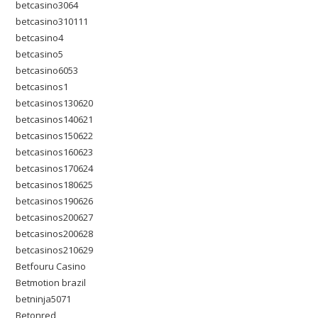
betcasino3064
betcasino310111
betcasino4
betcasino5
betcasino6053
betcasinos1
betcasinos130620
betcasinos140621
betcasinos150622
betcasinos160623
betcasinos170624
betcasinos180625
betcasinos190626
betcasinos200627
betcasinos200628
betcasinos210629
Betfouru Casino
Betmotion brazil
betninja5071
Betonred