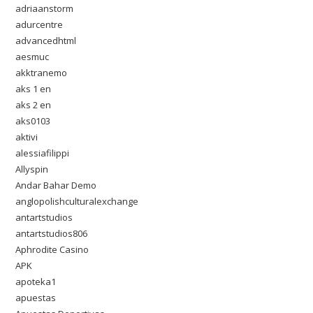
adriaanstorm
adurcentre
advancedhtml
aesmuc
akktranemo
aks 1 en
aks 2 en
aks0103
aktivi
alessiafilippi
Allyspin
Andar Bahar Demo
anglopolishculturalexchange
antartstudios
antartstudios806
Aphrodite Casino
APK
apoteka1
apuestas