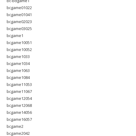
bc-bdgame1
bcgame01022
bcgame01041
bcgame02023
bcgame03025
bcgame1
bcgame10051
bcgame10052
bcgame1033
bcgame1034
bcgame1063
bcgame1084
bcgame11053
bcgame11067
bcgame12054
bcgame12068
bcgame14056
bcgame16057
bcgame2
bcgame2042