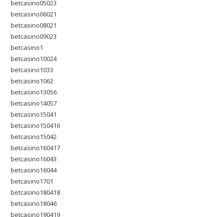
betcasino05023
betcasino06021
betcasino08021
betcasino09023
betcasino1
betcasino10024
betcasino1033
betcasino1062
betcasino13056
betcasino14057
betcasino15041
betcasino150416
betcasino15042
betcasino160417
betcasino16043
betcasino16044
betcasino1701
betcasino180418
betcasino18046
betcasino190419