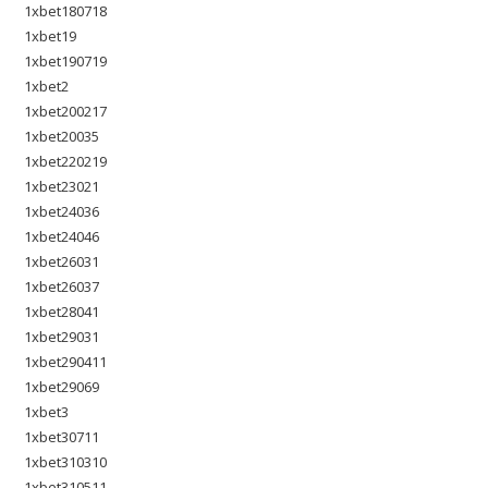
1xbet180718
1xbet19
1xbet190719
1xbet2
1xbet200217
1xbet20035
1xbet220219
1xbet23021
1xbet24036
1xbet24046
1xbet26031
1xbet26037
1xbet28041
1xbet29031
1xbet290411
1xbet29069
1xbet3
1xbet30711
1xbet310310
1xbet310511