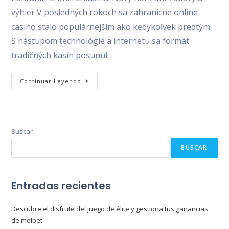
entrada:
výhier V posledných rokoch sa zahranicne online
casino stalo populárnejším ako kedykoľvek predtým.
S nástupom technológie a internetu sa formát
tradičných kasín posunul…
Zahraničné
Continuar Leyendo
Online
Kasína
Nový
Horizont
Zábavy
A
Výhier
Buscar
BUSCAR
Entradas recientes
Descubre el disfrute del juego de élite y gestiona tus ganancias
de melbet