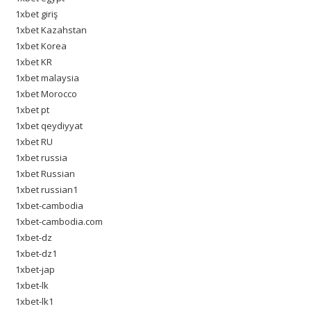
1xbet giriş
1xbet Kazahstan
1xbet Korea
1xbet KR
1xbet malaysia
1xbet Morocco
1xbet pt
1xbet qeydiyyat
1xbet RU
1xbet russia
1xbet Russian
1xbet russian1
1xbet-cambodia
1xbet-cambodia.com
1xbet-dz
1xbet-dz1
1xbet-jap
1xbet-lk
1xbet-lk1