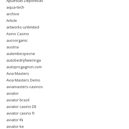
Apuestas Deportivas
aqua-tech
archive
Article
artworks-unlimited
Asino Casino
auroorganic
austria
autembezpecne
autobedrijfwieringa
autoprogagnon.com
Avia Masters
Avia Masters Demo
aviamasters-casinos
aviator
aviator brazil
aviator casino DE
aviator casino fr
aviator IN
aviator ke