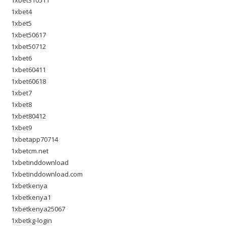
1xbet310511
1xbet4
1xbet5
1xbet50617
1xbet50712
1xbet6
1xbet60411
1xbet60618
1xbet7
1xbet8
1xbet80412
1xbet9
1xbetapp70714
1xbetcm.net
1xbetinddownload
1xbetinddownload.com
1xbetkenya
1xbetkenya1
1xbetkenya25067
1xbetkg-login