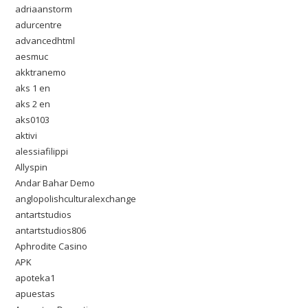
adriaanstorm
adurcentre
advancedhtml
aesmuc
akktranemo
aks 1 en
aks 2 en
aks0103
aktivi
alessiafilippi
Allyspin
Andar Bahar Demo
anglopolishculturalexchange
antartstudios
antartstudios806
Aphrodite Casino
APK
apoteka1
apuestas