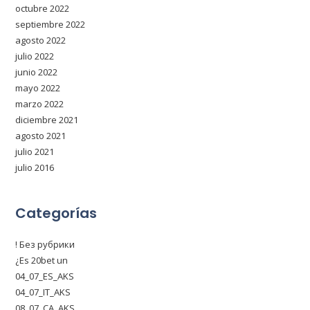
octubre 2022
septiembre 2022
agosto 2022
julio 2022
junio 2022
mayo 2022
marzo 2022
diciembre 2021
agosto 2021
julio 2021
julio 2016
Categorías
! Без рубрики
¿Es 20bet un
04_07_ES_AKS
04_07_IT_AKS
08_07_CA_AKS