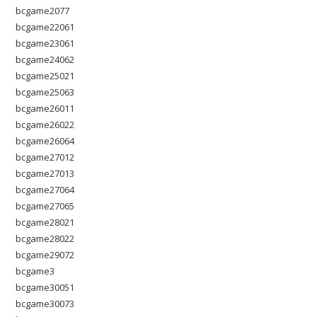
bcgame2077
bcgame22061
bcgame23061
bcgame24062
bcgame25021
bcgame25063
bcgame26011
bcgame26022
bcgame26064
bcgame27012
bcgame27013
bcgame27064
bcgame27065
bcgame28021
bcgame28022
bcgame29072
bcgame3
bcgame30051
bcgame30073