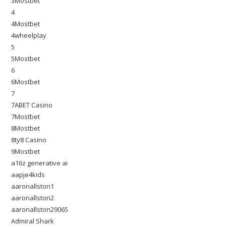
3Mostbet
4
4Mostbet
4wheelplay
5
5Mostbet
6
6Mostbet
7
7ABET Casino
7Mostbet
8Mostbet
8ty8 Casino
9Mostbet
a16z generative ai
aapje4kids
aaronallston1
aaronallston2
aaronallston29065
Admiral Shark