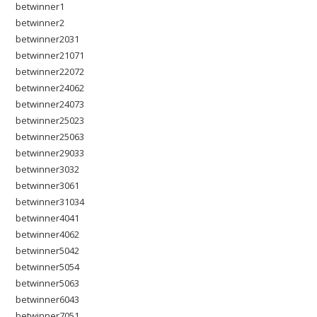
betwinner1
betwinner2
betwinner2031
betwinner21071
betwinner22072
betwinner24062
betwinner24073
betwinner25023
betwinner25063
betwinner29033
betwinner3032
betwinner3061
betwinner31034
betwinner4041
betwinner4062
betwinner5042
betwinner5054
betwinner5063
betwinner6043
betwinner7051