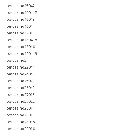
betcasino15042
betcasino160417
betcasino16043
betcasino16044
betcasino1701
betcasino180418
betcasino18046
betcasino190419
betcasino2
betcasino22041
betcasino24042
betcasino25021
betcasino26043
betcasino27013
betcasino27022
betcasino28014
betcasino28015
betcasino28038
betcasino29016