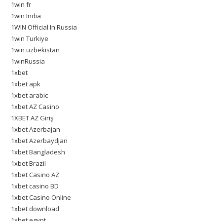
1win fr
1win India
1WIN Official In Russia
1win Turkiye
1win uzbekistan
1winRussia
1xbet
1xbet apk
1xbet arabic
1xbet AZ Casino
1XBET AZ Giriş
1xbet Azerbajan
1xbet Azerbaydjan
1xbet Bangladesh
1xbet Brazil
1xbet Casino AZ
1xbet casino BD
1xbet Casino Online
1xbet download
1xbet egypt