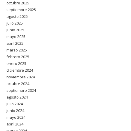
octubre 2025
septiembre 2025
agosto 2025
julio 2025
junio 2025
mayo 2025
abril 2025
marzo 2025
febrero 2025
enero 2025
diciembre 2024
noviembre 2024
octubre 2024
septiembre 2024
agosto 2024
julio 2024
junio 2024
mayo 2024
abril 2024
marzo 2024