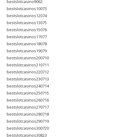
bestslotcasino9062
bestslotcasinos10073
bestslotcasinos12074
bestslotcasinos13075
bestslotcasinos15076
bestslotcasinos17077
bestslotcasinos18078
bestslotcasinos19079
bestslotcasinos200710
bestslotcasinos210711
bestslotcasinos220712
bestslotcasinos230713
bestslotcasinos240714
bestslotcasinos250715
bestslotcasinos260716
bestslotcasinos270717
bestslotcasinos280718
bestslotcasinos290719
bestslotcasinos300720
bestslotcasinos30823