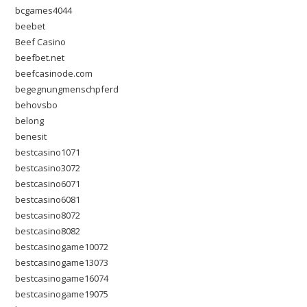
bcgames4044
beebet
Beef Casino
beefbet.net
beefcasinode.com
begegnungmenschpferd
behovsbo
belong
benesit
bestcasino1071
bestcasino3072
bestcasino6071
bestcasino6081
bestcasino8072
bestcasino8082
bestcasinogame10072
bestcasinogame13073
bestcasinogame16074
bestcasinogame19075