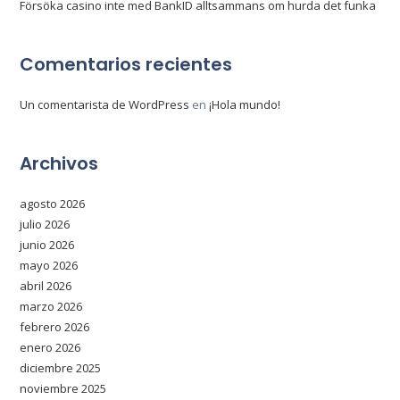
Försöka casino inte med BankID alltsammans om hurda det funka
Comentarios recientes
Un comentarista de WordPress
en
¡Hola mundo!
Archivos
agosto 2026
julio 2026
junio 2026
mayo 2026
abril 2026
marzo 2026
febrero 2026
enero 2026
diciembre 2025
noviembre 2025