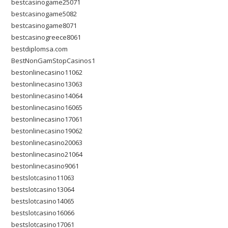
bestcasinogame25071
bestcasinogame5082
bestcasinogame8071
bestcasinogreece8061
bestdiplomsa.com
BestNonGamStopCasinos1
bestonlinecasino11062
bestonlinecasino13063
bestonlinecasino14064
bestonlinecasino16065
bestonlinecasino17061
bestonlinecasino19062
bestonlinecasino20063
bestonlinecasino21064
bestonlinecasino9061
bestslotcasino11063
bestslotcasino13064
bestslotcasino14065
bestslotcasino16066
bestslotcasino17061