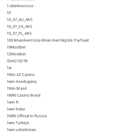
1-xbetmorocco
10
10_07_AU_AKS
10_07_CA_AKS
10_07_PL_AKS
100 Ilmaiskierrosta Ilman Kierrätystä: Parhaat
10Mostbet
12Mostbet
1bet210218
1w
1Win AZ Casino
1win Azerbajany
1Win Brasil
1WIN Casino Brasil
1win fr
1win India
1WIN Official In Russia
1win Turkiye
1win uzbekistan