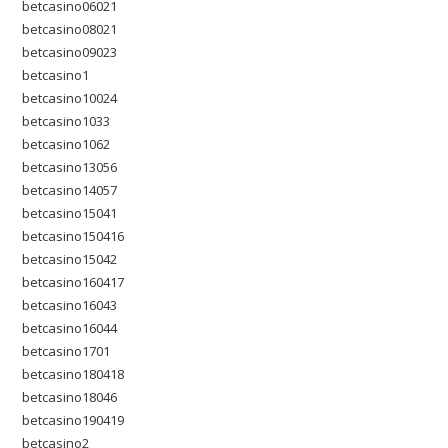
betcasino06021
betcasino08021
betcasino09023
betcasino1
betcasino10024
betcasino1033
betcasino1062
betcasino13056
betcasino14057
betcasino15041
betcasino150416
betcasino15042
betcasino160417
betcasino16043
betcasino16044
betcasino1701
betcasino180418
betcasino18046
betcasino190419
betcasino2