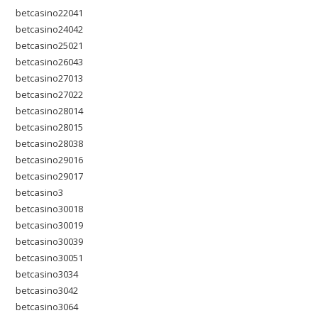
betcasino22041
betcasino24042
betcasino25021
betcasino26043
betcasino27013
betcasino27022
betcasino28014
betcasino28015
betcasino28038
betcasino29016
betcasino29017
betcasino3
betcasino30018
betcasino30019
betcasino30039
betcasino30051
betcasino3034
betcasino3042
betcasino3064