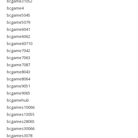
bcgame31052
bcgame4
bcgame5045
bcgame5079
bcgame6041
bcgame6062
bcgame60710
bcgame7042
bcgame7063
bcgame7087
bcgame8043
bcgame8064
bcgame9051
bcgame9065
bcgamehub
bcgames10066
bcgames13055
bcgames28065
bcgames30066
bcgames3078