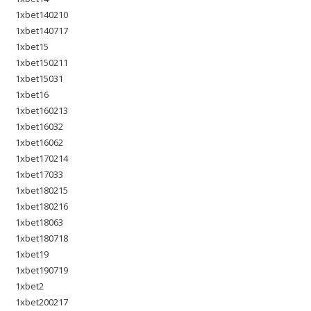
1xbet140210
1xbet140717
1xbet15
1xbet150211
1xbet15031
1xbet16
1xbet160213
1xbet16032
1xbet16062
1xbet170214
1xbet17033
1xbet180215
1xbet180216
1xbet18063
1xbet180718
1xbet19
1xbet190719
1xbet2
1xbet200217