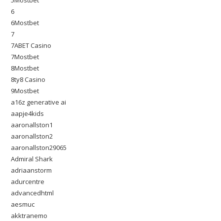
5Mostbet
6
6Mostbet
7
7ABET Casino
7Mostbet
8Mostbet
8ty8 Casino
9Mostbet
a16z generative ai
aapje4kids
aaronallston1
aaronallston2
aaronallston29065
Admiral Shark
adriaanstorm
adurcentre
advancedhtml
aesmuc
akktranemo