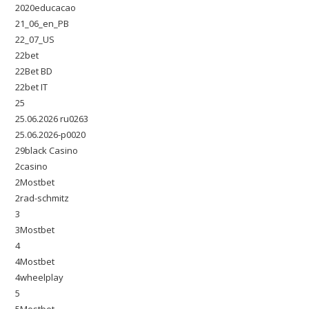
2020educacao
21_06_en_PB
22_07_US
22bet
22Bet BD
22bet IT
25
25.06.2026 ru0263
25.06.2026-p0020
29black Casino
2casino
2Mostbet
2rad-schmitz
3
3Mostbet
4
4Mostbet
4wheelplay
5