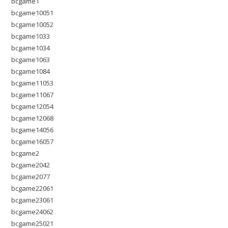
bcgame1
bcgame10051
bcgame10052
bcgame1033
bcgame1034
bcgame1063
bcgame1084
bcgame11053
bcgame11067
bcgame12054
bcgame12068
bcgame14056
bcgame16057
bcgame2
bcgame2042
bcgame2077
bcgame22061
bcgame23061
bcgame24062
bcgame25021