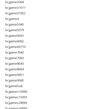
bcgame3064
bcgame31011
bcgame31052
bcgame4
bcgame5045
bcgame5079
bcgame6041
bcgame6062
bcgame60710
bcgame7042
bcgame7063
bcgame8043
bcgame8064
bcgame9051
bcgame9065
bcgamehub
bcgames10066
bcgames13055
bcgames28065
bcgames30066