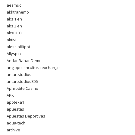
aesmuc
akktranemo
aks 1 en
aks 2 en
aks0103
aktivi
alessiafilippi
Allyspin
Andar Bahar Demo
anglopolishculturalexchange
antartstudios
antartstudios806
Aphrodite Casino
APK
apoteka1
apuestas
Apuestas Deportivas
aqua-tech
archive