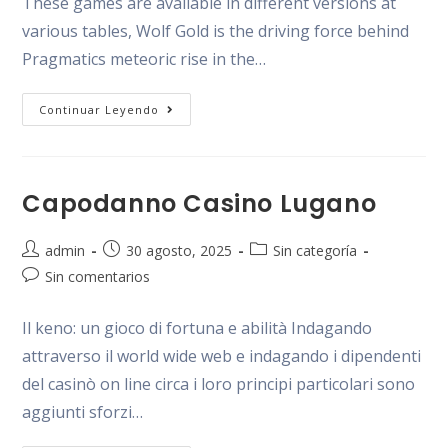
These games are available in different versions at
various tables, Wolf Gold is the driving force behind
Pragmatics meteoric rise in the…
Continuar Leyendo
Capodanno Casino Lugano
Autor
Publicación
Categoría
admin
30 agosto, 2025
Sin categoría
de
de
de
Comentarios
Sin comentarios
la
la
la
de
entrada:
entrada:
entrada:
la
Il keno: un gioco di fortuna e abilità Indagando
entrada:
attraverso il world wide web e indagando i dipendenti
del casinò on line circa i loro principi particolari sono
aggiunti sforzi…