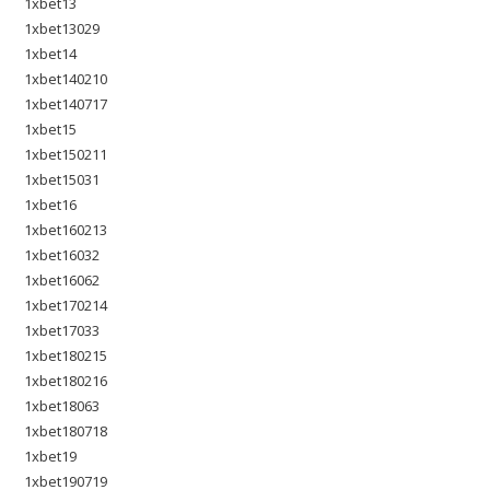
1xbet13
1xbet13029
1xbet14
1xbet140210
1xbet140717
1xbet15
1xbet150211
1xbet15031
1xbet16
1xbet160213
1xbet16032
1xbet16062
1xbet170214
1xbet17033
1xbet180215
1xbet180216
1xbet18063
1xbet180718
1xbet19
1xbet190719