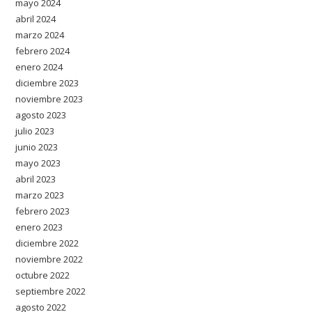
mayo 2024
abril 2024
marzo 2024
febrero 2024
enero 2024
diciembre 2023
noviembre 2023
agosto 2023
julio 2023
junio 2023
mayo 2023
abril 2023
marzo 2023
febrero 2023
enero 2023
diciembre 2022
noviembre 2022
octubre 2022
septiembre 2022
agosto 2022