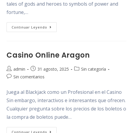
tales of gods and heroes to symbols of power and
fortune,…
The
Continuar Leyendo
Zeus
Slot:
Where
Ancient
Myth
Meets
Casino Online Aragon
Modern
Mobile
Innovation
Autor
Publicación
Categoría
admin
31 agosto, 2025
Sin categoría
de
de
de
Comentarios
Sin comentarios
la
la
la
de
entrada:
entrada:
entrada:
la
Juega al Blackjack como un Profesional en el Casino
entrada:
Sin embargo, interactivos e interesantes que ofrecen.
Cualquier pregunta sobre los precios de los boletos o
la compra de boletos puede…
Casino
Continuar Leyendo