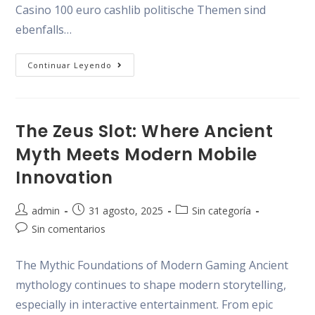
Casino 100 euro cashlib politische Themen sind
ebenfalls…
Beste
Continuar Leyendo
Live
Casino
Neteller
The Zeus Slot: Where Ancient
Myth Meets Modern Mobile
Innovation
Autor
Publicación
Categoría
admin
31 agosto, 2025
Sin categoría
de
de
de
Comentarios
Sin comentarios
la
la
la
de
entrada:
entrada:
entrada:
la
The Mythic Foundations of Modern Gaming Ancient
entrada:
mythology continues to shape modern storytelling,
especially in interactive entertainment. From epic