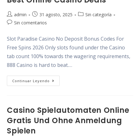
Autor
Publicación
Categoría
admin
31 agosto, 2025
Sin categoría
de
de
de
Comentarios
Sin comentarios
la
la
la
de
entrada:
entrada:
entrada:
la
Slot Paradise Casino No Deposit Bonus Codes For
entrada:
Free Spins 2026 Only slots found under the Casino
tab count 100% towards the wagering requirements,
888 Casino is hard to beat.…
Best
Continuar Leyendo
Online
Casino
Deals
Casino Spielautomaten Online
Gratis Und Ohne Anmeldung
Spielen