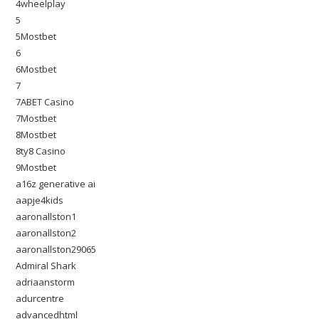
4wheelplay
5
5Mostbet
6
6Mostbet
7
7ABET Casino
7Mostbet
8Mostbet
8ty8 Casino
9Mostbet
a16z generative ai
aapje4kids
aaronallston1
aaronallston2
aaronallston29065
Admiral Shark
adriaanstorm
adurcentre
advancedhtml