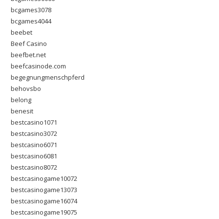
bcgames3078
bcgames4044
beebet
Beef Casino
beefbet.net
beefcasinode.com
begegnungmenschpferd
behovsbo
belong
benesit
bestcasino1071
bestcasino3072
bestcasino6071
bestcasino6081
bestcasino8072
bestcasinogame10072
bestcasinogame13073
bestcasinogame16074
bestcasinogame19075