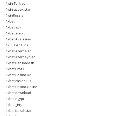
1win Turkiye
1win uzbekistan
1winRussia
1xbet
1xbet apk
1xbet arabic
1xbet AZ Casino
1XBET AZ Giriş
1xbet Azerbajan
1xbet Azerbaydjan
1xbet Bangladesh
1xbet Brazil
1xbet Casino AZ
1xbet casino BD
1xbet Casino Online
1xbet download
1xbet egypt
1xbet giriş
1xbet Kazahstan