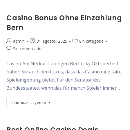
Casino
En
Ligne
:
Casino Bonus Ohne Einzahlung
Tout
Ce
Bern
Que
Vous
Devez
Savoir
Autor
Publicación
Categoría
admin
31 agosto, 2025
Sin categoría
En
de
de
de
2026
Comentarios
Sin comentarios
la
la
la
de
entrada:
entrada:
entrada:
la
Casino Am Neckar Tübingen Bei Lucky Oktoberfest
entrada:
haben Sie auch den Luxus, dass das Casino eine faire
Spielumgebung bietet. Für den Senator des
Bundesstaates, wenn das für manch Spieler immer…
Casino
Continuar Leyendo
Bonus
Ohne
Einzahlung
Bern
Best Online Casino Deals