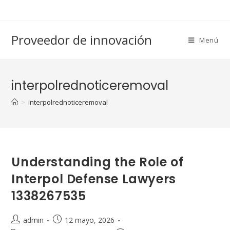
Saltar
al
contenido
Proveedor de innovación
Menú
interpolrednoticeremoval
>
interpolrednoticeremoval
Understanding the Role of
Interpol Defense Lawyers
1338267535
Autor
Publicación
admin
12 mayo, 2026