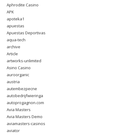
Aphrodite Casino
APK
apoteka1
apuestas
Apuestas Deportivas
aqua-tech
archive
Article
artworks-unlimited
Asino Casino
auroorganic
austria
autembezpecne
autobedrijfwieringa
autoprogagnon.com
Avia Masters
Avia Masters Demo
aviamasters-casinos
aviator