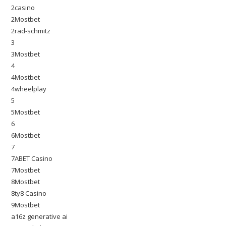
2casino
2Mostbet
2rad-schmitz
3
3Mostbet
4
4Mostbet
4wheelplay
5
5Mostbet
6
6Mostbet
7
7ABET Casino
7Mostbet
8Mostbet
8ty8 Casino
9Mostbet
a16z generative ai