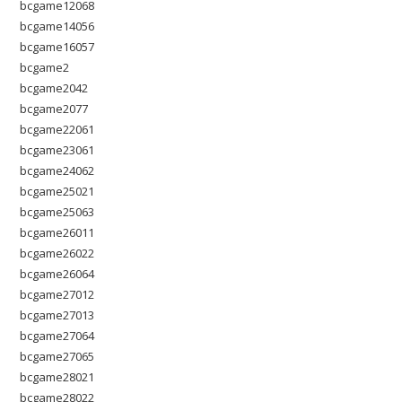
bcgame12068
bcgame14056
bcgame16057
bcgame2
bcgame2042
bcgame2077
bcgame22061
bcgame23061
bcgame24062
bcgame25021
bcgame25063
bcgame26011
bcgame26022
bcgame26064
bcgame27012
bcgame27013
bcgame27064
bcgame27065
bcgame28021
bcgame28022