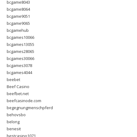
bcgame8043
bcgame8064
bcgame9051
bcgame9065
bcgamehub
bcgames10066
bcgames13055
bcgames28065
bcgames30066
bcgames3078
bcgames4044
beebet
Beef Casino
beefbet.net
beefcasinode.com
begegnungmenschpferd
behovsbo
belong
benesit
bestcasino1071