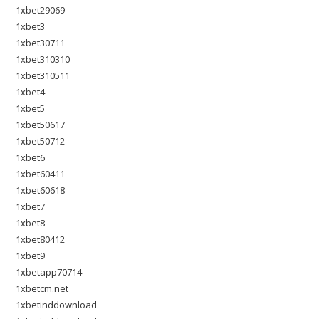
1xbet29069
1xbet3
1xbet30711
1xbet310310
1xbet310511
1xbet4
1xbet5
1xbet50617
1xbet50712
1xbet6
1xbet60411
1xbet60618
1xbet7
1xbet8
1xbet80412
1xbet9
1xbetapp70714
1xbetcm.net
1xbetinddownload