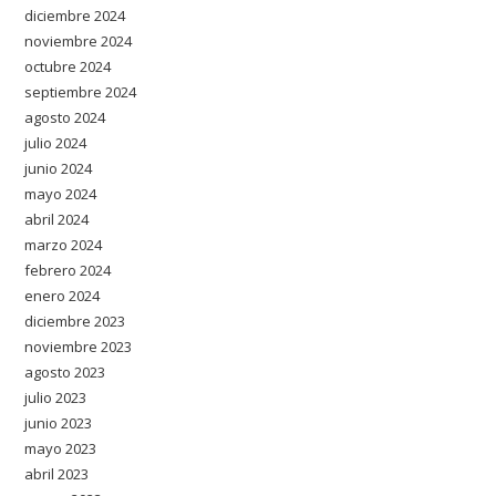
diciembre 2024
noviembre 2024
octubre 2024
septiembre 2024
agosto 2024
julio 2024
junio 2024
mayo 2024
abril 2024
marzo 2024
febrero 2024
enero 2024
diciembre 2023
noviembre 2023
agosto 2023
julio 2023
junio 2023
mayo 2023
abril 2023