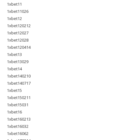
1xbet11
1xbet11026
1xbet12
1xbet120212
1xbet12027
1xbet12028
1xbet120414
1xbet13
1xbet13029
1xbet14
1xbet140210
1xbet140717
1xbet15
1xbet150211
1xbet15031
1xbet16
1xbet160213
1xbet16032
1xbet16062