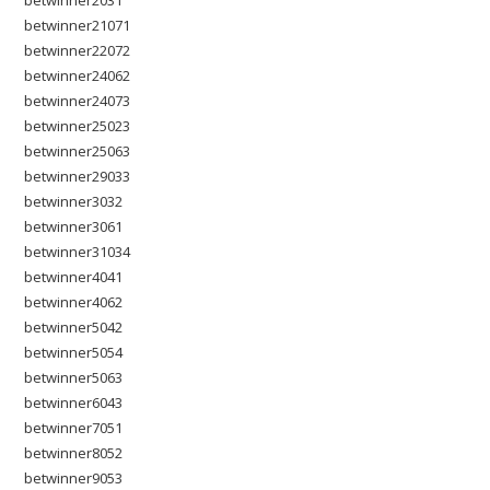
betwinner2031
betwinner21071
betwinner22072
betwinner24062
betwinner24073
betwinner25023
betwinner25063
betwinner29033
betwinner3032
betwinner3061
betwinner31034
betwinner4041
betwinner4062
betwinner5042
betwinner5054
betwinner5063
betwinner6043
betwinner7051
betwinner8052
betwinner9053