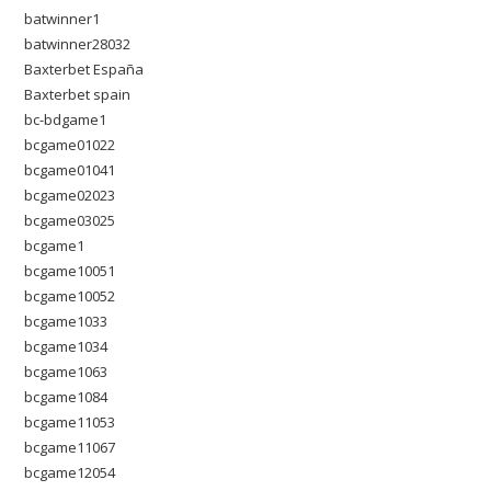
batwinner1
batwinner28032
Baxterbet España
Baxterbet spain
bc-bdgame1
bcgame01022
bcgame01041
bcgame02023
bcgame03025
bcgame1
bcgame10051
bcgame10052
bcgame1033
bcgame1034
bcgame1063
bcgame1084
bcgame11053
bcgame11067
bcgame12054