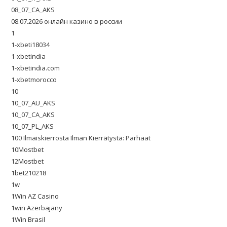
08_07_CA_AKS
08.07.2026 онлайн казино в россии
1
1-xbeti18034
1-xbetindia
1-xbetindia.com
1-xbetmorocco
10
10_07_AU_AKS
10_07_CA_AKS
10_07_PL_AKS
100 Ilmaiskierrosta Ilman Kierrätystä: Parhaat
10Mostbet
12Mostbet
1bet210218
1w
1Win AZ Casino
1win Azerbajany
1Win Brasil