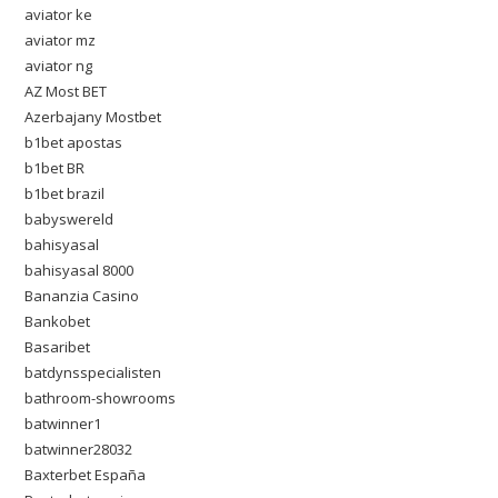
aviator ke
aviator mz
aviator ng
AZ Most BET
Azerbajany Mostbet
b1bet apostas
b1bet BR
b1bet brazil
babyswereld
bahisyasal
bahisyasal 8000
Bananzia Casino
Bankobet
Basaribet
batdynsspecialisten
bathroom-showrooms
batwinner1
batwinner28032
Baxterbet España