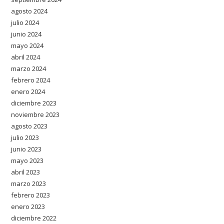
agosto 2024
julio 2024
junio 2024
mayo 2024
abril 2024
marzo 2024
febrero 2024
enero 2024
diciembre 2023
noviembre 2023
agosto 2023
julio 2023
junio 2023
mayo 2023
abril 2023
marzo 2023
febrero 2023
enero 2023
diciembre 2022