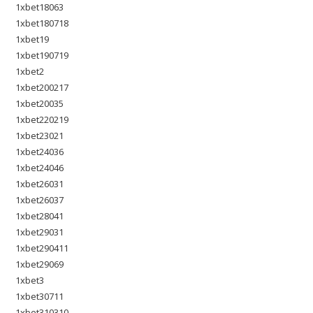
1xbet18063
1xbet180718
1xbet19
1xbet190719
1xbet2
1xbet200217
1xbet20035
1xbet220219
1xbet23021
1xbet24036
1xbet24046
1xbet26031
1xbet26037
1xbet28041
1xbet29031
1xbet290411
1xbet29069
1xbet3
1xbet30711
1xbet310310