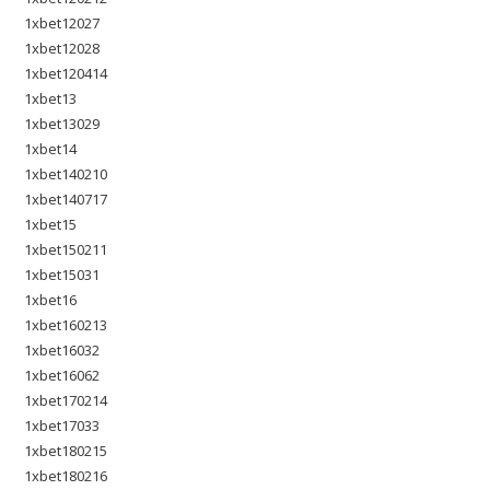
1xbet12027
1xbet12028
1xbet120414
1xbet13
1xbet13029
1xbet14
1xbet140210
1xbet140717
1xbet15
1xbet150211
1xbet15031
1xbet16
1xbet160213
1xbet16032
1xbet16062
1xbet170214
1xbet17033
1xbet180215
1xbet180216