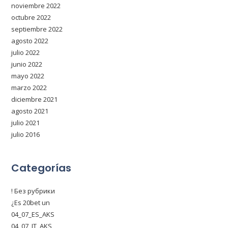
noviembre 2022
octubre 2022
septiembre 2022
agosto 2022
julio 2022
junio 2022
mayo 2022
marzo 2022
diciembre 2021
agosto 2021
julio 2021
julio 2016
Categorías
! Без рубрики
¿Es 20bet un
04_07_ES_AKS
04_07_IT_AKS