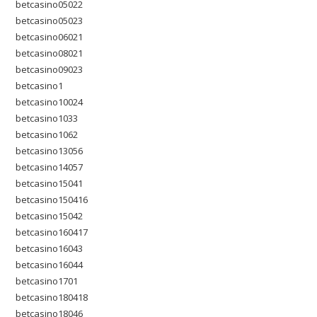
betcasino05022
betcasino05023
betcasino06021
betcasino08021
betcasino09023
betcasino1
betcasino10024
betcasino1033
betcasino1062
betcasino13056
betcasino14057
betcasino15041
betcasino150416
betcasino15042
betcasino160417
betcasino16043
betcasino16044
betcasino1701
betcasino180418
betcasino18046