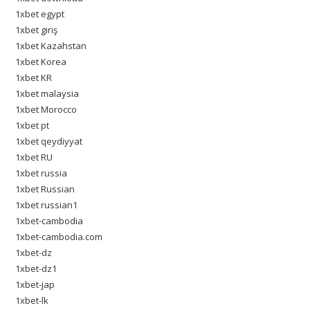
1xbet egypt
1xbet giriş
1xbet Kazahstan
1xbet Korea
1xbet KR
1xbet malaysia
1xbet Morocco
1xbet pt
1xbet qeydiyyat
1xbet RU
1xbet russia
1xbet Russian
1xbet russian1
1xbet-cambodia
1xbet-cambodia.com
1xbet-dz
1xbet-dz1
1xbet-jap
1xbet-lk