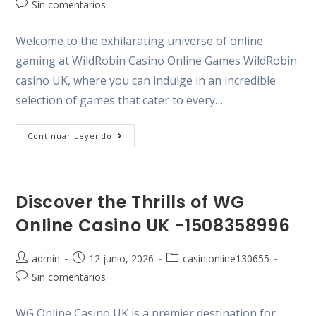
de
de
de
Comentarios
Sin comentarios
la
la
la
de
entrada:
entrada:
entrada:
la
Welcome to the exhilarating universe of online
entrada:
gaming at WildRobin Casino Online Games WildRobin
casino UK, where you can indulge in an incredible
selection of games that cater to every…
Explore
Continuar Leyendo
The
Excitement
Of
WildRobin
Casino
Online
Discover the Thrills of WG
Games
Online Casino UK -1508358996
Autor
Publicación
Categoría
admin
12 junio, 2026
casinionline130655
de
de
de
Comentarios
Sin comentarios
la
la
la
de
entrada:
entrada:
entrada:
la
WG Online Casino UK is a premier destination for