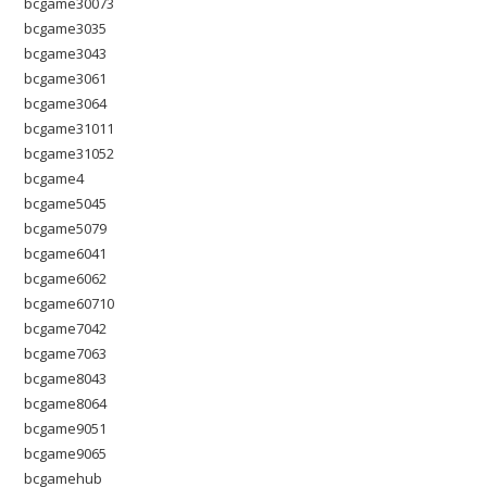
bcgame30073
bcgame3035
bcgame3043
bcgame3061
bcgame3064
bcgame31011
bcgame31052
bcgame4
bcgame5045
bcgame5079
bcgame6041
bcgame6062
bcgame60710
bcgame7042
bcgame7063
bcgame8043
bcgame8064
bcgame9051
bcgame9065
bcgamehub