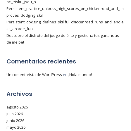
aci_zisku_jsou_n
Persistent_practice_unlocks_high_scores_on_chickenroad_and_im
proves_dodging_skil
Persistent_dodging_defines_skillful_chickenroad_runs_and_endle
ss_arcade_fun
Descubre el disfrute del juego de élite y gestiona tus ganancias
de melbet
Comentarios recientes
Un comentarista de WordPress
en
¡Hola mundo!
Archivos
agosto 2026
julio 2026
junio 2026
mayo 2026