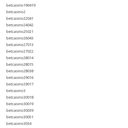
betcasino190419
betcasino2
betcasino22041
betcasino24042
betcasino25021
betcasino26043
betcasino27013
betcasino27022
betcasino28014
betcasino28015
betcasino28038
betcasino29016
betcasino29017
betcasino3
betcasino30018
betcasino30019
betcasino30039
betcasino30051
betcasino3034