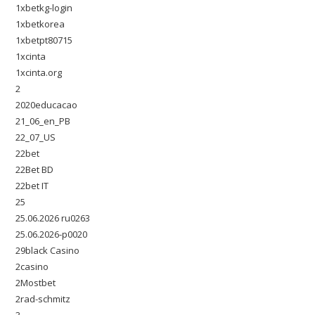
1xbetkg-login
1xbetkorea
1xbetpt80715
1xcinta
1xcinta.org
2
2020educacao
21_06_en_PB
22_07_US
22bet
22Bet BD
22bet IT
25
25.06.2026 ru0263
25.06.2026-p0020
29black Casino
2casino
2Mostbet
2rad-schmitz