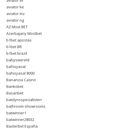
aviator IN
aviator ke
aviator mz
aviator ng
AZ Most BET
Azerbajany Mostbet
b1bet apostas
b1bet BR
b1bet brazil
babyswereld
bahisyasal
bahisyasal 8000
Bananzia Casino
Bankobet
Basaribet
batdynsspecialisten
bathroom-showrooms
batwinner1
batwinner28032
Baxterbet España