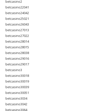
betcasino2
betcasino22041
betcasino24042
betcasino25021
betcasino26043
betcasino27013
betcasino27022
betcasino28014
betcasino28015
betcasino28038
betcasino29016
betcasino29017
betcasino3
betcasino30018
betcasino30019
betcasino30039
betcasino30051
betcasino3034
betcasino3042
betcasino3064