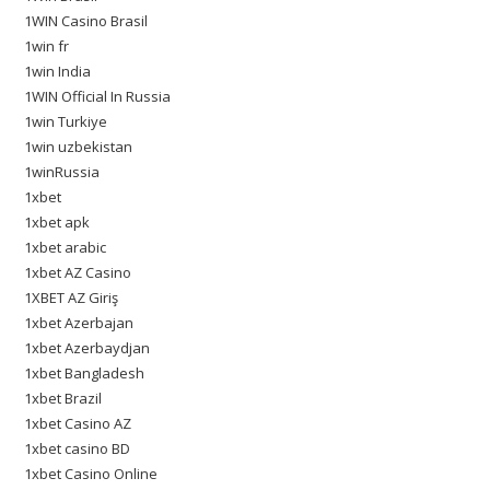
1WIN Casino Brasil
1win fr
1win India
1WIN Official In Russia
1win Turkiye
1win uzbekistan
1winRussia
1xbet
1xbet apk
1xbet arabic
1xbet AZ Casino
1XBET AZ Giriş
1xbet Azerbajan
1xbet Azerbaydjan
1xbet Bangladesh
1xbet Brazil
1xbet Casino AZ
1xbet casino BD
1xbet Casino Online