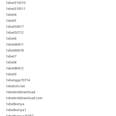
1xbet310310
1xbet310511
1xbet4
1xbet5
1xbet50617
1xbet50712
1xbet6
1xbet60411
1xbet60618
1xbet7
1xbet8
1xbet80412
1xbet9
1xbetapp70714
1xbetcm.net
1xbetinddownload
1xbetinddownload.com
1xbetkenya
1xbetkenya1
1xbetkenya25067