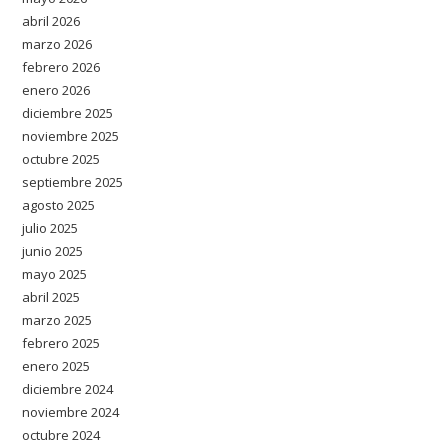
abril 2026
marzo 2026
febrero 2026
enero 2026
diciembre 2025
noviembre 2025
octubre 2025
septiembre 2025
agosto 2025
julio 2025
junio 2025
mayo 2025
abril 2025
marzo 2025
febrero 2025
enero 2025
diciembre 2024
noviembre 2024
octubre 2024