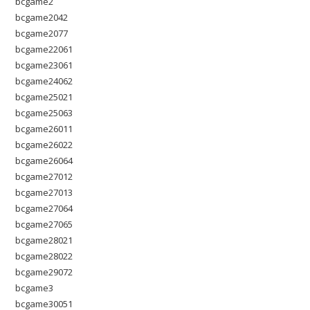
bcgame2
bcgame2042
bcgame2077
bcgame22061
bcgame23061
bcgame24062
bcgame25021
bcgame25063
bcgame26011
bcgame26022
bcgame26064
bcgame27012
bcgame27013
bcgame27064
bcgame27065
bcgame28021
bcgame28022
bcgame29072
bcgame3
bcgame30051