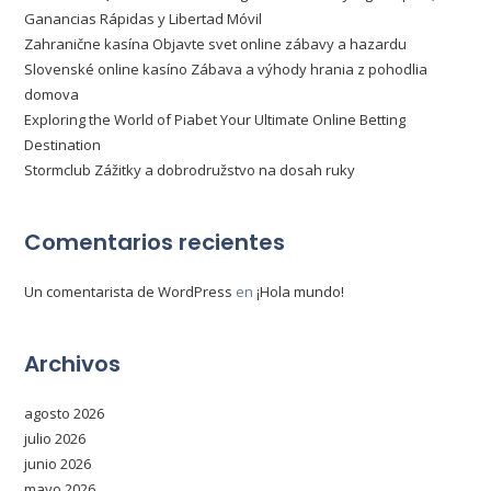
Ganancias Rápidas y Libertad Móvil
Zahranične kasína Objavte svet online zábavy a hazardu
Slovenské online kasíno Zábava a výhody hrania z pohodlia
domova
Exploring the World of Piabet Your Ultimate Online Betting
Destination
Stormclub Zážitky a dobrodružstvo na dosah ruky
Comentarios recientes
Un comentarista de WordPress
en
¡Hola mundo!
Archivos
agosto 2026
julio 2026
junio 2026
mayo 2026