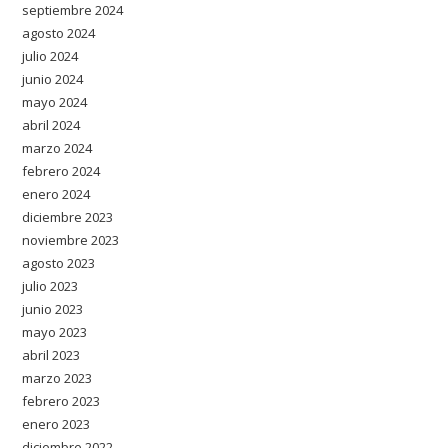
septiembre 2024
agosto 2024
julio 2024
junio 2024
mayo 2024
abril 2024
marzo 2024
febrero 2024
enero 2024
diciembre 2023
noviembre 2023
agosto 2023
julio 2023
junio 2023
mayo 2023
abril 2023
marzo 2023
febrero 2023
enero 2023
diciembre 2022