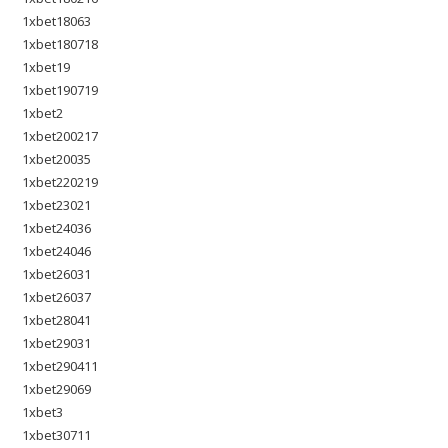
1xbet18063
1xbet180718
1xbet19
1xbet190719
1xbet2
1xbet200217
1xbet20035
1xbet220219
1xbet23021
1xbet24036
1xbet24046
1xbet26031
1xbet26037
1xbet28041
1xbet29031
1xbet290411
1xbet29069
1xbet3
1xbet30711