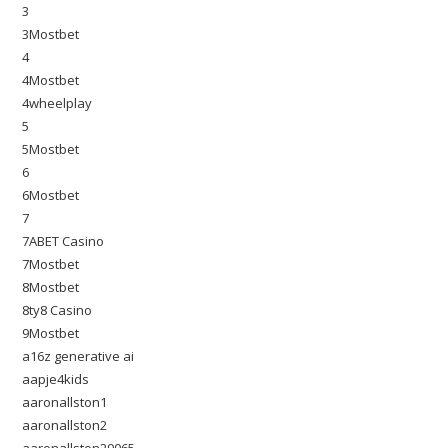
3
3Mostbet
4
4Mostbet
4wheelplay
5
5Mostbet
6
6Mostbet
7
7ABET Casino
7Mostbet
8Mostbet
8ty8 Casino
9Mostbet
a16z generative ai
aapje4kids
aaronallston1
aaronallston2