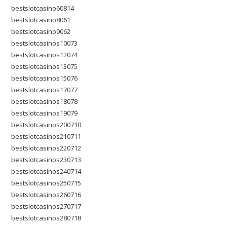
bestslotcasino60814
bestslotcasino8061
bestslotcasino9062
bestslotcasinos10073
bestslotcasinos12074
bestslotcasinos13075
bestslotcasinos15076
bestslotcasinos17077
bestslotcasinos18078
bestslotcasinos19079
bestslotcasinos200710
bestslotcasinos210711
bestslotcasinos220712
bestslotcasinos230713
bestslotcasinos240714
bestslotcasinos250715
bestslotcasinos260716
bestslotcasinos270717
bestslotcasinos280718