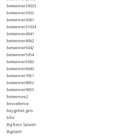
betwinner29033
betwinner3032
betwinner3061
betwinner31034
betwinner4041
betwinner4062
betwinner5042
betwinner5054
betwinner5063
betwinner6043
betwinner7051
betwinner8052
betwinner9053
betwinneк2
bexcellence
beygirbet-giris
bfnr
Big Bass Splash
Bigclash