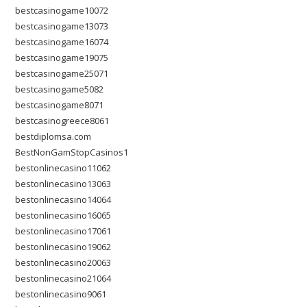
bestcasinogame10072
bestcasinogame13073
bestcasinogame16074
bestcasinogame19075
bestcasinogame25071
bestcasinogame5082
bestcasinogame8071
bestcasinogreece8061
bestdiplomsa.com
BestNonGamStopCasinos1
bestonlinecasino11062
bestonlinecasino13063
bestonlinecasino14064
bestonlinecasino16065
bestonlinecasino17061
bestonlinecasino19062
bestonlinecasino20063
bestonlinecasino21064
bestonlinecasino9061