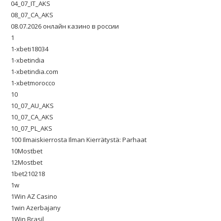
04_07_IT_AKS
08_07_CA_AKS
08.07.2026 онлайн казино в россии
1
1-xbeti18034
1-xbetindia
1-xbetindia.com
1-xbetmorocco
10
10_07_AU_AKS
10_07_CA_AKS
10_07_PL_AKS
100 Ilmaiskierrosta Ilman Kierrätystä: Parhaat
10Mostbet
12Mostbet
1bet210218
1w
1Win AZ Casino
1win Azerbajany
1Win Brasil