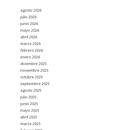
agosto 2026
julio 2026
junio 2026
mayo 2026
abril 2026
marzo 2026
febrero 2026
enero 2026
diciembre 2025
noviembre 2025
octubre 2025
septiembre 2025
agosto 2025
julio 2025
junio 2025
mayo 2025
abril 2025
marzo 2025