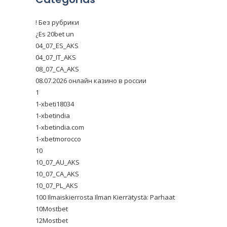
! Без рубрики
¿Es 20bet un
04_07_ES_AKS
04_07_IT_AKS
08_07_CA_AKS
08.07.2026 онлайн казино в россии
1
1-xbeti18034
1-xbetindia
1-xbetindia.com
1-xbetmorocco
10
10_07_AU_AKS
10_07_CA_AKS
10_07_PL_AKS
100 Ilmaiskierrosta Ilman Kierrätystä: Parhaat
10Mostbet
12Mostbet