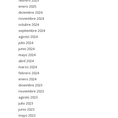
febrero 2025
enero 2025
diciembre 2024
noviembre 2024
octubre 2024
septiembre 2024
agosto 2024
julio 2024
junio 2024
mayo 2024
abril 2024
marzo 2024
febrero 2024
enero 2024
diciembre 2023
noviembre 2023
agosto 2023
julio 2023
junio 2023
mayo 2023