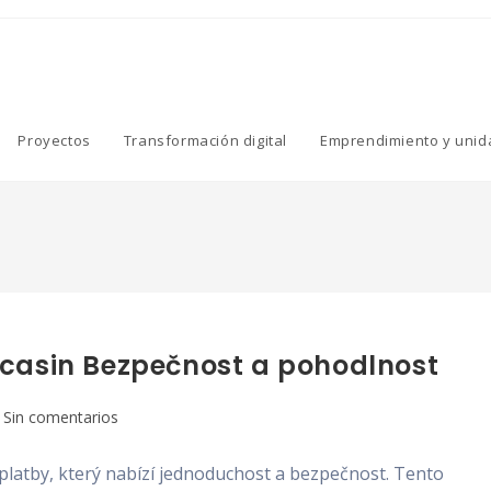
Proyectos
Transformación digital
Emprendimiento y unid
 casin Bezpečnost a pohodlnost
mentarios
Sin comentarios
platby, který nabízí jednoduchost a bezpečnost. Tento
rada: