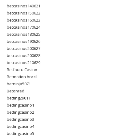
betcasinos140621
betcasinos150622
betcasinos160623
betcasinos170624
betcasinos180625
betcasinos190626
betcasinos200627
betcasinos200628
betcasinos210629
Betfouru Casino
Betmotion brazil
betninja5071
Betonred
betting29011
bettingcasino1
bettingcasino2
bettingcasino3
bettingcasino4
bettingcasino5