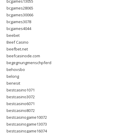
bcgames13055
bcgames28065
bcgames30066
bcgames3078
bcgames4044
beebet
Beef Casino
beefbet.net
beefcasinode.com
begegnungmenschpferd
behovsbo
belong
benesit
bestcasino1071
bestcasino3072
bestcasino6071
bestcasino8072
bestcasinogame10072
bestcasinogame13073
bestcasinogame16074