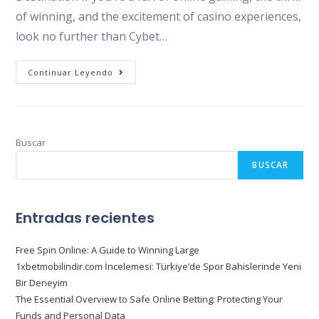
of winning, and the excitement of casino experiences,
look no further than Cybet…
Exploring
Continuar Leyendo
Cybet
Casino
UK
Your
Ultimate
Gaming
Destination
Buscar
BUSCAR
Entradas recientes
Free Spin Online: A Guide to Winning Large
1xbetmobilindir.com İncelemesi: Türkiye’de Spor Bahislerinde Yeni
Bir Deneyim
The Essential Overview to Safe Online Betting: Protecting Your
Funds and Personal Data