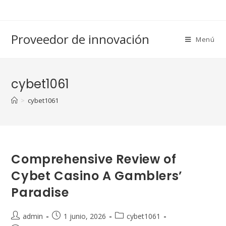
Saltar
al
contenido
Proveedor de innovación
Menú
cybet1061
>
cybet1061
Comprehensive Review of
Cybet Casino A Gamblers’
Paradise
Autor
Publicación
Categoría
admin
1 junio, 2026
cybet1061