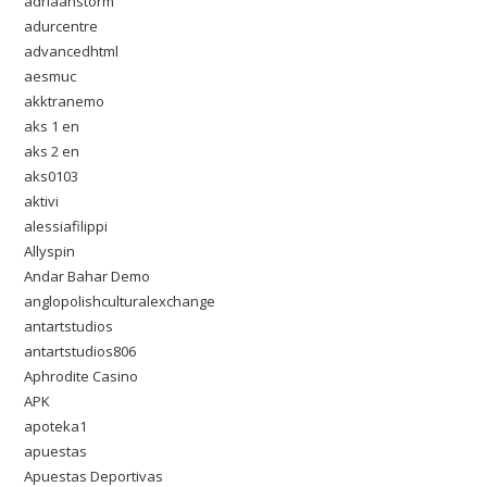
adriaanstorm
adurcentre
advancedhtml
aesmuc
akktranemo
aks 1 en
aks 2 en
aks0103
aktivi
alessiafilippi
Allyspin
Andar Bahar Demo
anglopolishculturalexchange
antartstudios
antartstudios806
Aphrodite Casino
APK
apoteka1
apuestas
Apuestas Deportivas