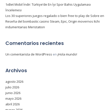
1xBet Mobil İndir: Türkiye’de En İyi Spor Bahis Uygulaması
İncelemesi
Los 30 superiores juegos regalado o bien free to play de Sobre en
Reseña del bombastic casino Steam, Epic, Origin movernos Itchi
indumentarias Meristation
Comentarios recientes
Un comentarista de WordPress
en
¡Hola mundo!
Archivos
agosto 2026
julio 2026
junio 2026
mayo 2026
abril 2026
marzo 2026