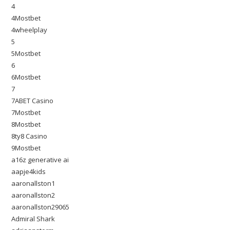
4
4Mostbet
4wheelplay
5
5Mostbet
6
6Mostbet
7
7ABET Casino
7Mostbet
8Mostbet
8ty8 Casino
9Mostbet
a16z generative ai
aapje4kids
aaronallston1
aaronallston2
aaronallston29065
Admiral Shark