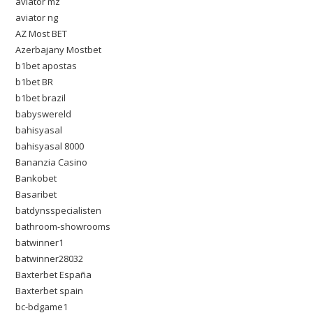
aviator mz
aviator ng
AZ Most BET
Azerbajany Mostbet
b1bet apostas
b1bet BR
b1bet brazil
babyswereld
bahisyasal
bahisyasal 8000
Bananzia Casino
Bankobet
Basaribet
batdynsspecialisten
bathroom-showrooms
batwinner1
batwinner28032
Baxterbet España
Baxterbet spain
bc-bdgame1