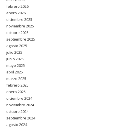
febrero 2026
enero 2026
diciembre 2025
noviembre 2025
octubre 2025
septiembre 2025
agosto 2025
julio 2025
junio 2025
mayo 2025
abril 2025
marzo 2025
febrero 2025
enero 2025
diciembre 2024
noviembre 2024
octubre 2024
septiembre 2024
agosto 2024