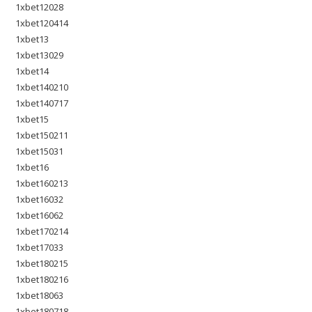
1xbet12028
1xbet120414
1xbet13
1xbet13029
1xbet14
1xbet140210
1xbet140717
1xbet15
1xbet150211
1xbet15031
1xbet16
1xbet160213
1xbet16032
1xbet16062
1xbet170214
1xbet17033
1xbet180215
1xbet180216
1xbet18063
1xbet180718