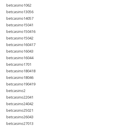
betcasino1062
betcasino13056
betcasino14057
betcasino15041
betcasino150416
betcasino15042
betcasino160417
betcasino16043
betcasino16044
betcasino1701
betcasino180418
betcasino18046
betcasino190419
betcasino2
betcasino22041
betcasino24042
betcasino25021
betcasino26043
betcasino27013