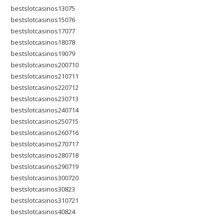
bestslotcasinos13075
bestslotcasinos15076
bestslotcasinos17077
bestslotcasinos18078
bestslotcasinos19079
bestslotcasinos200710
bestslotcasinos210711
bestslotcasinos220712
bestslotcasinos230713
bestslotcasinos240714
bestslotcasinos250715
bestslotcasinos260716
bestslotcasinos270717
bestslotcasinos280718
bestslotcasinos290719
bestslotcasinos300720
bestslotcasinos30823
bestslotcasinos310721
bestslotcasinos40824