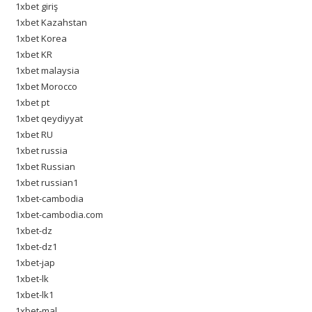
1xbet giriş
1xbet Kazahstan
1xbet Korea
1xbet KR
1xbet malaysia
1xbet Morocco
1xbet pt
1xbet qeydiyyat
1xbet RU
1xbet russia
1xbet Russian
1xbet russian1
1xbet-cambodia
1xbet-cambodia.com
1xbet-dz
1xbet-dz1
1xbet-jap
1xbet-lk
1xbet-lk1
1xbet-mal