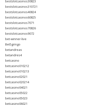
bestslotcasinos30823
bestslotcasinos310721
bestslotcasinos40824
bestslotcasinos60825
bestslotcasinos7071
bestslotcasinos70826
bestslotcasinos9072
bet-winner-live
Bet5gringo
betandreas
betandres4
betcasino
betcasino010212
betcasino010213
betcasino02021
betcasino020214
betcasino04021
betcasino05022
betcasino05023
betcasino06021