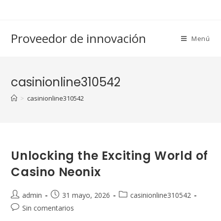
Saltar
al
contenido
Proveedor de innovación
Menú
casinionline310542
>
casinionline310542
Unlocking the Exciting World of
Casino Neonix
Autor
Publicación
Categoría
admin
31 mayo, 2026
casinionline310542
de
de
de
Comentarios
Sin comentarios
la
la
la
de