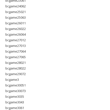
bcgame23061
bcgame24062
bcgame25021
bcgame25063
bcgame26011
bcgame26022
bcgame26064
bcgame27012
bcgame27013
bcgame27064
bcgame27065
bcgame28021
bcgame28022
bcgame29072
bcgame3
bcgame30051
bcgame30073
bcgame3035
bcgame3043
bcgame3061