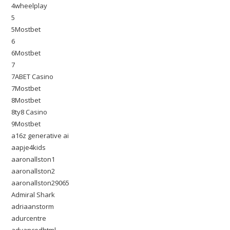
4wheelplay
5
5Mostbet
6
6Mostbet
7
7ABET Casino
7Mostbet
8Mostbet
8ty8 Casino
9Mostbet
a16z generative ai
aapje4kids
aaronallston1
aaronallston2
aaronallston29065
Admiral Shark
adriaanstorm
adurcentre