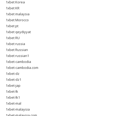
1xbet Korea
1xbet KR
1xbet malaysia
1xbet Morocco
1xbet pt
1xbet qeydiyyat
1xbet RU
1xbet russia
1xbet Russian
1xbet russian1
1xbet-cambodia
1xbet-cambodia.com
1xbet-dz
1xbet-dz1
1xbet-jap
1xbet-lk
1xbet-lk1
1xbet-mal
1xbet-malaysia
1xbet-malaysia.com