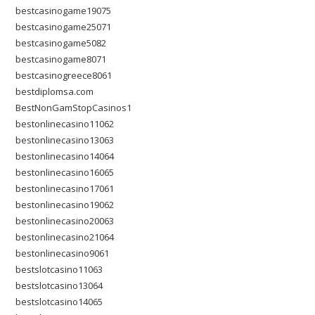
bestcasinogame19075
bestcasinogame25071
bestcasinogame5082
bestcasinogame8071
bestcasinogreece8061
bestdiplomsa.com
BestNonGamStopCasinos1
bestonlinecasino11062
bestonlinecasino13063
bestonlinecasino14064
bestonlinecasino16065
bestonlinecasino17061
bestonlinecasino19062
bestonlinecasino20063
bestonlinecasino21064
bestonlinecasino9061
bestslotcasino11063
bestslotcasino13064
bestslotcasino14065