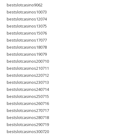
bestslotcasino9062
bestslotcasinos10073
bestslotcasinos12074
bestslotcasinos13075
bestslotcasinos15076
bestslotcasinos17077
bestslotcasinos18078
bestslotcasinos19079
bestslotcasinos200710
bestslotcasinos210711
bestslotcasinos220712
bestslotcasinos230713
bestslotcasinos240714
bestslotcasinos250715
bestslotcasinos260716
bestslotcasinos270717
bestslotcasinos280718
bestslotcasinos290719
bestslotcasinos300720