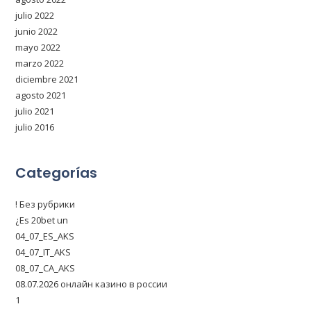
julio 2022
junio 2022
mayo 2022
marzo 2022
diciembre 2021
agosto 2021
julio 2021
julio 2016
Categorías
! Без рубрики
¿Es 20bet un
04_07_ES_AKS
04_07_IT_AKS
08_07_CA_AKS
08.07.2026 онлайн казино в россии
1