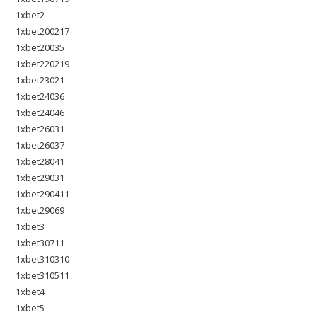
1xbet2
1xbet200217
1xbet20035
1xbet220219
1xbet23021
1xbet24036
1xbet24046
1xbet26031
1xbet26037
1xbet28041
1xbet29031
1xbet290411
1xbet29069
1xbet3
1xbet30711
1xbet310310
1xbet310511
1xbet4
1xbet5