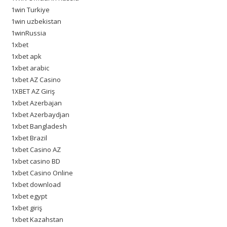
1win Turkiye
1win uzbekistan
1winRussia
1xbet
1xbet apk
1xbet arabic
1xbet AZ Casino
1XBET AZ Giriş
1xbet Azerbajan
1xbet Azerbaydjan
1xbet Bangladesh
1xbet Brazil
1xbet Casino AZ
1xbet casino BD
1xbet Casino Online
1xbet download
1xbet egypt
1xbet giriş
1xbet Kazahstan