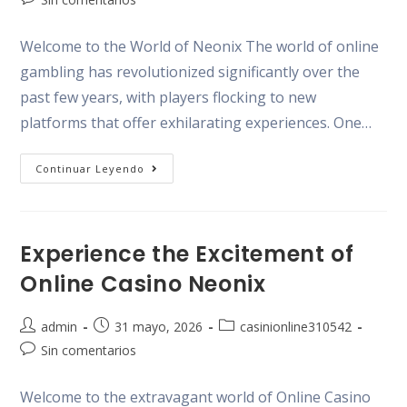
la
la
la
de
entrada:
entrada:
entrada:
la
Welcome to the World of Neonix The world of online
entrada:
gambling has revolutionized significantly over the
past few years, with players flocking to new
platforms that offer exhilarating experiences. One…
Discover
Continuar Leyendo
The
Excitement
Of
Neonix
The
Ultimate
Experience the Excitement of
Online
Casino
Online Casino Neonix
Experience
Autor
Publicación
Categoría
admin
31 mayo, 2026
casinionline310542
de
de
de
Comentarios
Sin comentarios
la
la
la
de
entrada:
entrada:
entrada:
la
Welcome to the extravagant world of Online Casino
entrada: