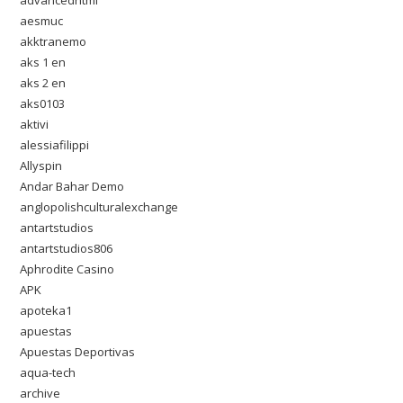
advancedhtml
aesmuc
akktranemo
aks 1 en
aks 2 en
aks0103
aktivi
alessiafilippi
Allyspin
Andar Bahar Demo
anglopolishculturalexchange
antartstudios
antartstudios806
Aphrodite Casino
APK
apoteka1
apuestas
Apuestas Deportivas
aqua-tech
archive