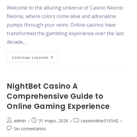
entrada:
entrada:
entrada:
la
Welcome to the alluring universe of Casino Neonix
entrada:
Neonix, where colors come alive and adrenaline
pumps through your veins. Online casinos have
transformed the gambling experience over the last
decade,…
Unlocking
Continuar Leyendo
The
Exciting
World
Of
Casino
Neonix
NightBet Casino A
Comprehensive Guide to
Online Gaming Experience
Autor
Publicación
Categoría
admin
31 mayo, 2026
casinionline310542
de
de
de
Comentarios
Sin comentarios
la
la
la
de