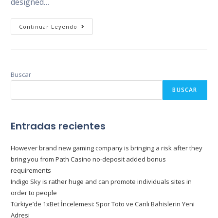
designed…
Experience
Continuar Leyendo
Excitement
At
Nationalbet
Online
Casino
UK
Buscar
BUSCAR
Entradas recientes
However brand new gaming company is bringing a risk after they
bring you from Path Casino no-deposit added bonus
requirements
Indigo Sky is rather huge and can promote individuals sites in
order to people
Türkiye’de 1xBet İncelemesi: Spor Toto ve Canlı Bahislerin Yeni
Adresi