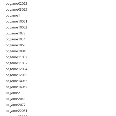
bcgame02023
bcgame03025
bcgame1
bcgame10051
bcgame10052
bcgame1033
bcgame1034
bcgame1063
bcgame1084
bcgame11053
bcgame11067
bcgame12054
bcgame12068
bcgame14056
bcgame16057
bcgame2
bcgame2042
bcgame2077
bcgame22061