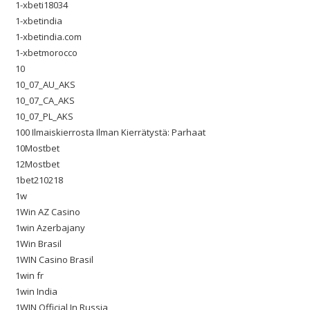
1-xbeti18034
1-xbetindia
1-xbetindia.com
1-xbetmorocco
10
10_07_AU_AKS
10_07_CA_AKS
10_07_PL_AKS
100 Ilmaiskierrosta Ilman Kierrätystä: Parhaat
10Mostbet
12Mostbet
1bet210218
1w
1Win AZ Casino
1win Azerbajany
1Win Brasil
1WIN Casino Brasil
1win fr
1win India
1WIN Official In Russia