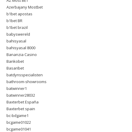
AZ Most BET
Azerbajany Mostbet
b1bet apostas
b1bet BR
b1bet brazil
babyswereld
bahisyasal
bahisyasal 8000
Bananzia Casino
Bankobet
Basaribet
batdynsspecialisten
bathroom-showrooms
batwinner1
batwinner28032
Baxterbet España
Baxterbet spain
bc-bdgame1
bcgame01022
bcgame01041