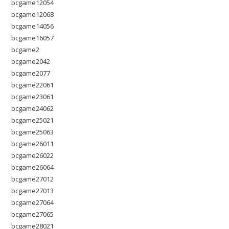
bcgame12054
bcgame12068
bcgame14056
bcgame16057
bcgame2
bcgame2042
bcgame2077
bcgame22061
bcgame23061
bcgame24062
bcgame25021
bcgame25063
bcgame26011
bcgame26022
bcgame26064
bcgame27012
bcgame27013
bcgame27064
bcgame27065
bcgame28021