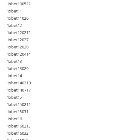
1xbet100522
1xbet11
1xbet11026
1xbet12
1xbet120212
1xbet12027
1xbet12028
1xbet120414
1xbet13
1xbet13029
1xbet14
1xbet140210
1xbet140717
1xbet15
1xbet150211
1xbet15031
1xbet16
1xbet160213
1xbet16032