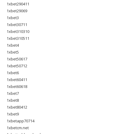
1xbet290411
1xbet29069
1xbet3
1xbet30711
1xbet310310
1xbet310511
1xbet4
1xbet5
1xbet50617
1xbet50712
1xbet6
1xbet60411
1xbet60618
1xbet7
1xbet8
1xbet80412
1xbet9
1xbetapp70714
1xbetcm.net