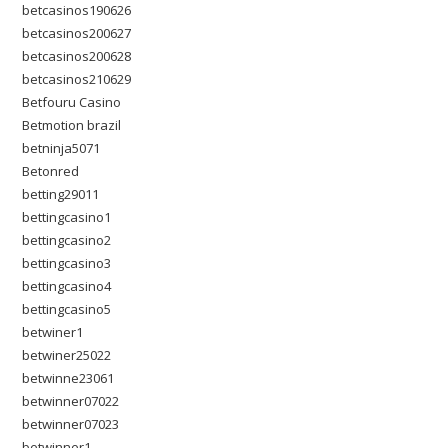
betcasinos190626
betcasinos200627
betcasinos200628
betcasinos210629
Betfouru Casino
Betmotion brazil
betninja5071
Betonred
betting29011
bettingcasino1
bettingcasino2
bettingcasino3
bettingcasino4
bettingcasino5
betwiner1
betwiner25022
betwinne23061
betwinner07022
betwinner07023
betwinner1