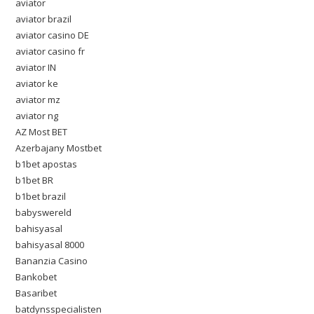
aviator
aviator brazil
aviator casino DE
aviator casino fr
aviator IN
aviator ke
aviator mz
aviator ng
AZ Most BET
Azerbajany Mostbet
b1bet apostas
b1bet BR
b1bet brazil
babyswereld
bahisyasal
bahisyasal 8000
Bananzia Casino
Bankobet
Basaribet
batdynsspecialisten