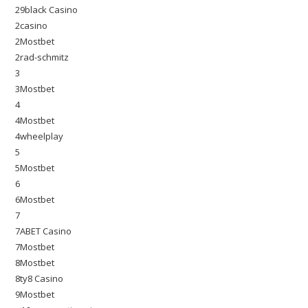
29black Casino
2casino
2Mostbet
2rad-schmitz
3
3Mostbet
4
4Mostbet
4wheelplay
5
5Mostbet
6
6Mostbet
7
7ABET Casino
7Mostbet
8Mostbet
8ty8 Casino
9Mostbet