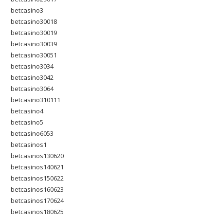
betcasino3
betcasino30018
betcasino30019
betcasino30039
betcasino30051
betcasino3034
betcasino3042
betcasino3064
betcasino310111
betcasino4
betcasino5
betcasino6053
betcasinos1
betcasinos130620
betcasinos140621
betcasinos150622
betcasinos160623
betcasinos170624
betcasinos180625