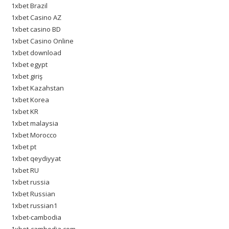
1xbet Brazil
1xbet Casino AZ
1xbet casino BD
1xbet Casino Online
1xbet download
1xbet egypt
1xbet giriş
1xbet Kazahstan
1xbet Korea
1xbet KR
1xbet malaysia
1xbet Morocco
1xbet pt
1xbet qeydiyyat
1xbet RU
1xbet russia
1xbet Russian
1xbet russian1
1xbet-cambodia