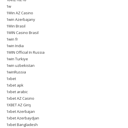
1w
1Win AZ Casino
1win Azerbajany
1Win Brasil
1WIN Casino Brasil
1win fr
1win India
1WIN Official In Russia
1win Turkiye
1win uzbekistan
1winRussia
1xbet
1xbet apk
1xbet arabic
1xbet AZ Casino
1XBET AZ Giriş
1xbet Azerbajan
1xbet Azerbaydjan
1xbet Bangladesh