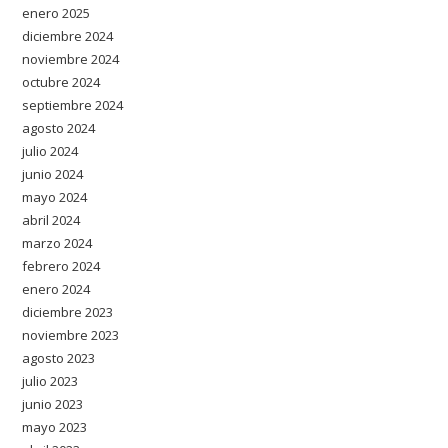
enero 2025
diciembre 2024
noviembre 2024
octubre 2024
septiembre 2024
agosto 2024
julio 2024
junio 2024
mayo 2024
abril 2024
marzo 2024
febrero 2024
enero 2024
diciembre 2023
noviembre 2023
agosto 2023
julio 2023
junio 2023
mayo 2023