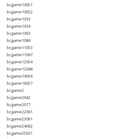
bcgame10051
bcgame10052
bcgame1033
bcgame1034
bcgame1063
bcgame1084
bcgame11053
bcgame11067
bcgame12054
bcgame12068
bcgame14056
bcgame16057
bcgame2
bcgame2042
bcgame2077
bcgame22061
bcgame23061
bcgame24062
bcgame25021