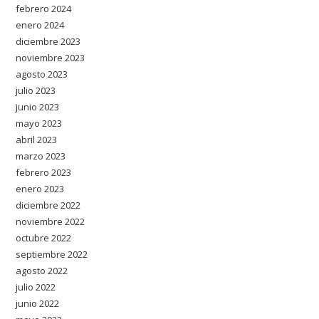
febrero 2024
enero 2024
diciembre 2023
noviembre 2023
agosto 2023
julio 2023
junio 2023
mayo 2023
abril 2023
marzo 2023
febrero 2023
enero 2023
diciembre 2022
noviembre 2022
octubre 2022
septiembre 2022
agosto 2022
julio 2022
junio 2022