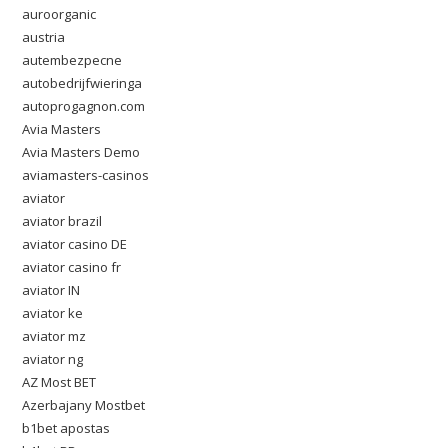
auroorganic
austria
autembezpecne
autobedrijfwieringa
autoprogagnon.com
Avia Masters
Avia Masters Demo
aviamasters-casinos
aviator
aviator brazil
aviator casino DE
aviator casino fr
aviator IN
aviator ke
aviator mz
aviator ng
AZ Most BET
Azerbajany Mostbet
b1bet apostas