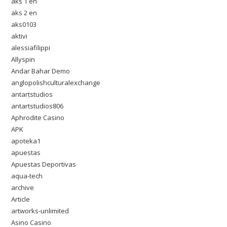
aks 1 en
aks 2 en
aks0103
aktivi
alessiafilippi
Allyspin
Andar Bahar Demo
anglopolishculturalexchange
antartstudios
antartstudios806
Aphrodite Casino
APK
apoteka1
apuestas
Apuestas Deportivas
aqua-tech
archive
Article
artworks-unlimited
Asino Casino