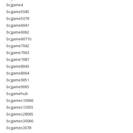
bcgame4
bcgame5045
bcgame5079
bcgame6041
bcgame6062
bcgame60710
bcgame7042
bcgame7063
bcgame7087
bcgame8043
bcgame8064
bcgame9051
bcgame9065
bcgamehub
bcgames10066
bcgames13055
bcgames28065
bcgames30066
bcgames3078