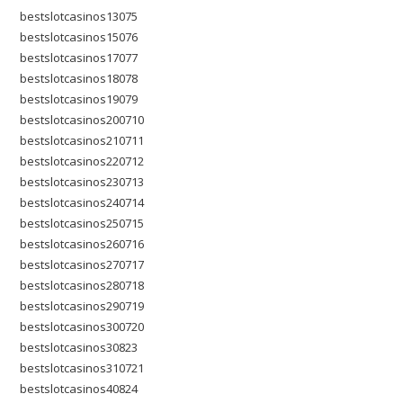
bestslotcasinos13075
bestslotcasinos15076
bestslotcasinos17077
bestslotcasinos18078
bestslotcasinos19079
bestslotcasinos200710
bestslotcasinos210711
bestslotcasinos220712
bestslotcasinos230713
bestslotcasinos240714
bestslotcasinos250715
bestslotcasinos260716
bestslotcasinos270717
bestslotcasinos280718
bestslotcasinos290719
bestslotcasinos300720
bestslotcasinos30823
bestslotcasinos310721
bestslotcasinos40824