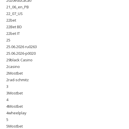
2020educacao
21_06_en_PB
22_07_US
22bet
22Bet BD
22bet IT
25
25.06.2026 ru0263
25.06.2026-p0020
29black Casino
2casino
2Mostbet
2rad-schmitz
3
3Mostbet
4
4Mostbet
4wheelplay
5
5Mostbet