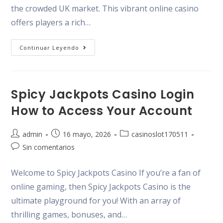
the crowded UK market. This vibrant online casino
offers players a rich…
Explore
Continuar Leyendo
The
Exciting
World
Of
Casino
Spicy
Spicy Jackpots Casino Login
Jackpots
UK
How to Access Your Account
Autor
Publicación
Categoría
admin
16 mayo, 2026
casinoslot170511
de
de
de
Comentarios
Sin comentarios
la
la
la
de
entrada:
entrada:
entrada:
la
Welcome to Spicy Jackpots Casino If you’re a fan of
entrada:
online gaming, then Spicy Jackpots Casino is the
ultimate playground for you! With an array of
thrilling games, bonuses, and…