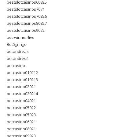
bestslotcasinos60825
bestslotcasinos7071
bestslotcasinos70826
bestslotcasinos80827
bestslotcasinos9072
bet-winner-live
Bet5gringo
betandreas
betandres4
betcasino
betcasino010212
betcasino010213
betcasino02021
betcasino020214
betcasino04021
betcasino05022
betcasino05023
betcasino06021
betcasino08021
betcasino09023