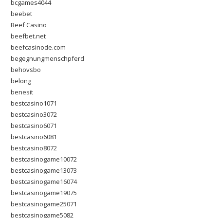
bcgames4044
beebet
Beef Casino
beefbet.net
beefcasinode.com
begegnungmenschpferd
behovsbo
belong
benesit
bestcasino1071
bestcasino3072
bestcasino6071
bestcasino6081
bestcasino8072
bestcasinogame10072
bestcasinogame13073
bestcasinogame16074
bestcasinogame19075
bestcasinogame25071
bestcasinogame5082