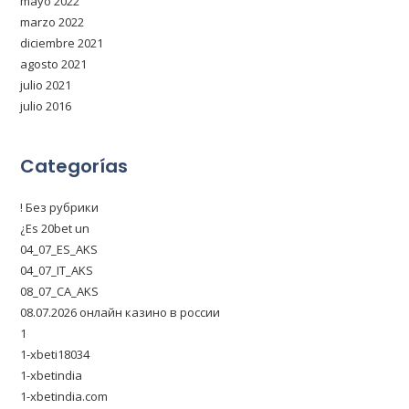
mayo 2022
marzo 2022
diciembre 2021
agosto 2021
julio 2021
julio 2016
Categorías
! Без рубрики
¿Es 20bet un
04_07_ES_AKS
04_07_IT_AKS
08_07_CA_AKS
08.07.2026 онлайн казино в россии
1
1-xbeti18034
1-xbetindia
1-xbetindia.com