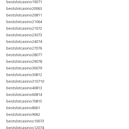
bestslotcasino19071
bestslotcasino20063
bestslotcasino20811
bestslotcasino21064
bestslotcasino21072
bestslotcasino23073
bestslotcasino24074
bestslotcasino27076
bestslotcasino28077
bestslotcasino29078
bestslotcasino30079
bestslotcasino30812
bestslotcasino310710
bestslotcasino40813
bestslotcasino60814
bestslotcasino70815
bestslotcasino8061
bestslotcasino9062
bestslotcasinos10073
bestslotcasinos12074