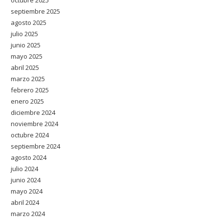
octubre 2025
septiembre 2025
agosto 2025
julio 2025
junio 2025
mayo 2025
abril 2025
marzo 2025
febrero 2025
enero 2025
diciembre 2024
noviembre 2024
octubre 2024
septiembre 2024
agosto 2024
julio 2024
junio 2024
mayo 2024
abril 2024
marzo 2024