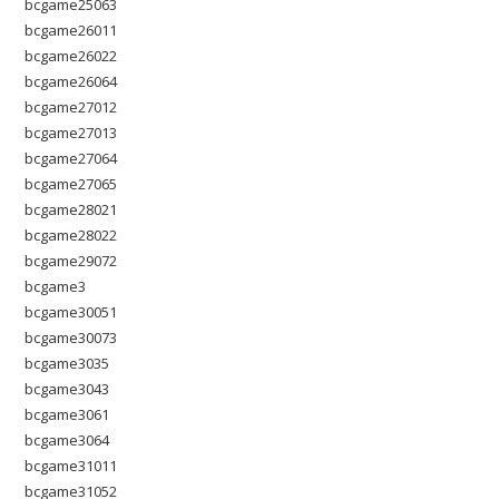
bcgame25063
bcgame26011
bcgame26022
bcgame26064
bcgame27012
bcgame27013
bcgame27064
bcgame27065
bcgame28021
bcgame28022
bcgame29072
bcgame3
bcgame30051
bcgame30073
bcgame3035
bcgame3043
bcgame3061
bcgame3064
bcgame31011
bcgame31052