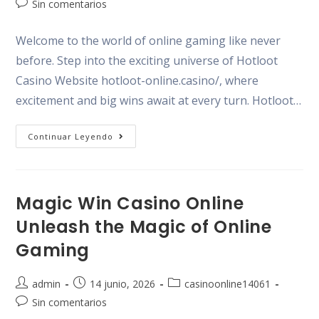
Comentarios
Sin comentarios
la
la
la
de
entrada:
entrada:
entrada:
la
Welcome to the world of online gaming like never
entrada:
before. Step into the exciting universe of Hotloot
Casino Website hotloot-online.casino/, where
excitement and big wins await at every turn. Hotloot…
Discover
Continuar Leyendo
The
Thrills
Of
Hotloot
Casino
Experience
Magic Win Casino Online
Online
Gaming
Unleash the Magic of Online
Like
Never
Gaming
Before
Autor
Publicación
Categoría
admin
14 junio, 2026
casinoonline14061
de
de
de
Comentarios
Sin comentarios
la
la
la
de