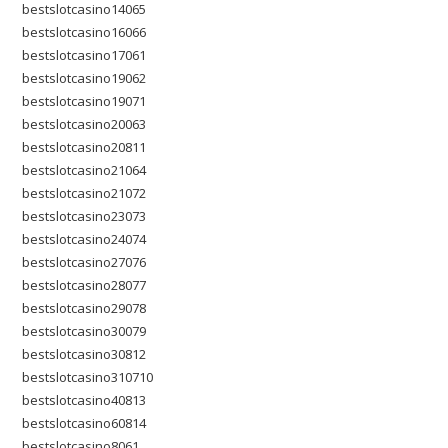
bestslotcasino14065
bestslotcasino16066
bestslotcasino17061
bestslotcasino19062
bestslotcasino19071
bestslotcasino20063
bestslotcasino20811
bestslotcasino21064
bestslotcasino21072
bestslotcasino23073
bestslotcasino24074
bestslotcasino27076
bestslotcasino28077
bestslotcasino29078
bestslotcasino30079
bestslotcasino30812
bestslotcasino310710
bestslotcasino40813
bestslotcasino60814
bestslotcasino8061