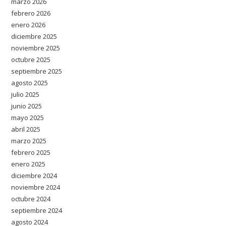
marzo 2026
febrero 2026
enero 2026
diciembre 2025
noviembre 2025
octubre 2025
septiembre 2025
agosto 2025
julio 2025
junio 2025
mayo 2025
abril 2025
marzo 2025
febrero 2025
enero 2025
diciembre 2024
noviembre 2024
octubre 2024
septiembre 2024
agosto 2024