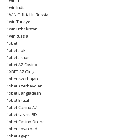
1win fr
1win India
1WIN Official In Russia
1win Turkiye
1win uzbekistan
1winRussia
1xbet
1xbet apk
1xbet arabic
1xbet AZ Casino
1XBET AZ Giriş
1xbet Azerbajan
1xbet Azerbaydjan
1xbet Bangladesh
1xbet Brazil
1xbet Casino AZ
1xbet casino BD
1xbet Casino Online
1xbet download
1xbet egypt