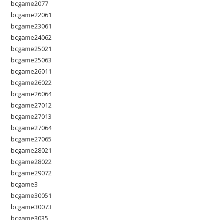
bcgame2077
bcgame22061
bcgame23061
bcgame24062
bcgame25021
bcgame25063
bcgame26011
bcgame26022
bcgame26064
bcgame27012
bcgame27013
bcgame27064
bcgame27065
bcgame28021
bcgame28022
bcgame29072
bcgame3
bcgame30051
bcgame30073
bcgame3035