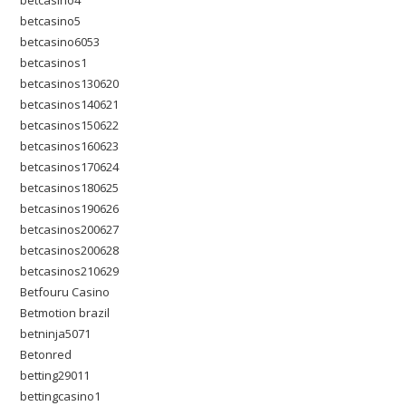
betcasino4
betcasino5
betcasino6053
betcasinos1
betcasinos130620
betcasinos140621
betcasinos150622
betcasinos160623
betcasinos170624
betcasinos180625
betcasinos190626
betcasinos200627
betcasinos200628
betcasinos210629
Betfouru Casino
Betmotion brazil
betninja5071
Betonred
betting29011
bettingcasino1