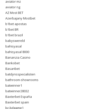
aviator mz
aviator ng
AZ Most BET
Azerbajany Mostbet
b1bet apostas
b1bet BR
b1bet brazil
babyswereld
bahisyasal
bahisyasal 8000
Bananzia Casino
Bankobet
Basaribet
batdynsspecialisten
bathroom-showrooms
batwinner1
batwinner28032
Baxterbet España
Baxterbet spain
bc-bdgame1