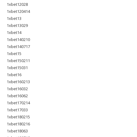
1xbet12028
1xbet120414
1xbet13
1xbet13029
1xbet14
1xbet140210
1xbet140717
1xbet15
1xbet150211
1xbet15031
1xbet16
1xbet160213
1xbet16032
1xbet16062
1xbet170214
1xbet17033
1xbet180215
1xbet180216
1xbet18063