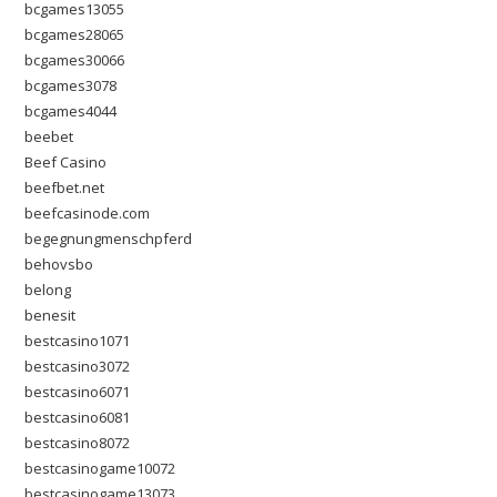
bcgames13055
bcgames28065
bcgames30066
bcgames3078
bcgames4044
beebet
Beef Casino
beefbet.net
beefcasinode.com
begegnungmenschpferd
behovsbo
belong
benesit
bestcasino1071
bestcasino3072
bestcasino6071
bestcasino6081
bestcasino8072
bestcasinogame10072
bestcasinogame13073