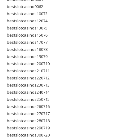
bestslotcasino9062
bestslotcasinos10073
bestslotcasinos12074
bestslotcasinos13075
bestslotcasinos15076
bestslotcasinos17077
bestslotcasinos18078
bestslotcasinos19079
bestslotcasinos200710
bestslotcasinos210711
bestslotcasinos220712
bestslotcasinos230713
bestslotcasinos240714
bestslotcasinos250715
bestslotcasinos260716
bestslotcasinos270717
bestslotcasinos280718
bestslotcasinos290719
bestslotcasinos300720