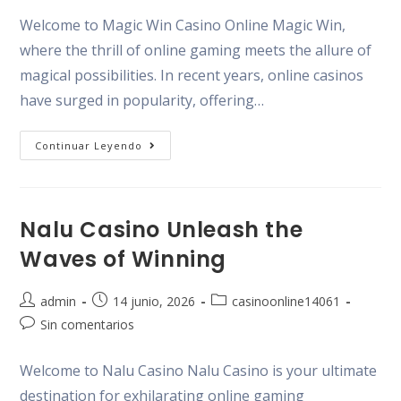
entrada:
entrada:
entrada:
la
Welcome to Magic Win Casino Online Magic Win,
entrada:
where the thrill of online gaming meets the allure of
magical possibilities. In recent years, online casinos
have surged in popularity, offering…
Magic
Continuar Leyendo
Win
Casino
Online
Unleash
The
Magic
Nalu Casino Unleash the
Of
Online
Waves of Winning
Gaming
Autor
Publicación
Categoría
admin
14 junio, 2026
casinoonline14061
de
de
de
Comentarios
Sin comentarios
la
la
la
de
entrada:
entrada:
entrada:
la
Welcome to Nalu Casino Nalu Casino is your ultimate
entrada:
destination for exhilarating online gaming