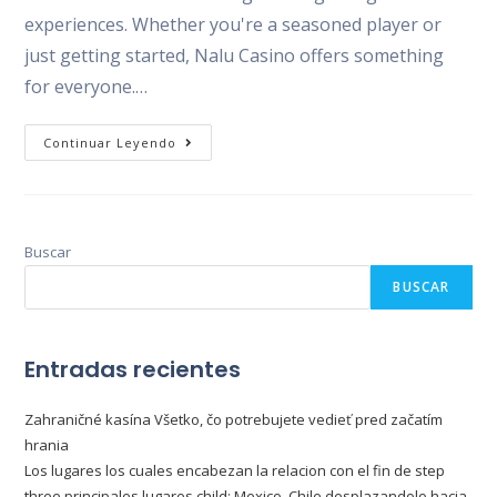
experiences. Whether you're a seasoned player or
just getting started, Nalu Casino offers something
for everyone.…
Nalu
Continuar Leyendo
Casino
Unleash
The
Waves
Of
Winning
Buscar
BUSCAR
Entradas recientes
Zahraničné kasína Všetko, čo potrebujete vedieť pred začatím
hrania
Los lugares los cuales encabezan la relacion con el fin de step
three principales lugares child: Mexico, Chile desplazandolo hacia