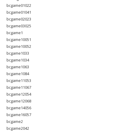
bcgame01022
bcgame01041
bcgame02023
bcgame03025
bcgame1
bcgame10051
bcgame10052
bcgame1033
bcgame1034
bcgame1063
bcgame1084
bcgame11053
bcgame11067
bcgame12054
bcgame12068
bcgame14056
bcgame16057
bcgame2
bcgame2042