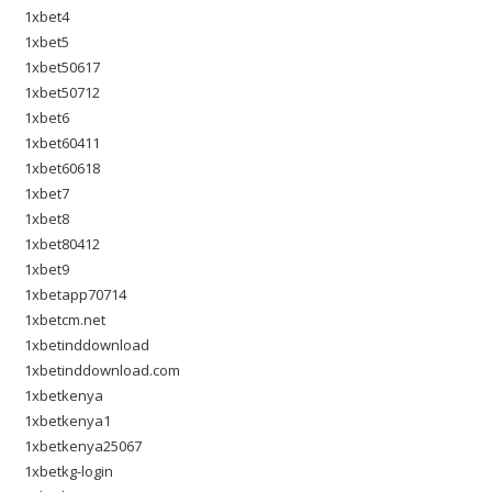
1xbet4
1xbet5
1xbet50617
1xbet50712
1xbet6
1xbet60411
1xbet60618
1xbet7
1xbet8
1xbet80412
1xbet9
1xbetapp70714
1xbetcm.net
1xbetinddownload
1xbetinddownload.com
1xbetkenya
1xbetkenya1
1xbetkenya25067
1xbetkg-login