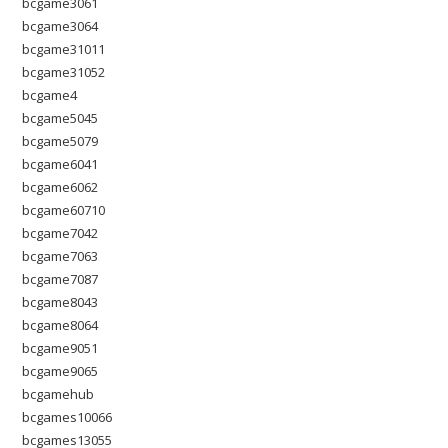
bcgame3061
bcgame3064
bcgame31011
bcgame31052
bcgame4
bcgame5045
bcgame5079
bcgame6041
bcgame6062
bcgame60710
bcgame7042
bcgame7063
bcgame7087
bcgame8043
bcgame8064
bcgame9051
bcgame9065
bcgamehub
bcgames10066
bcgames13055