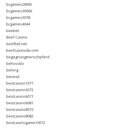
bcgames28065
bcgames30066
bcgames3078
bcgames4044
beebet
Beef Casino
beefbet.net
beefcasinode.com
begegnungmenschpferd
behovsbo
belong
benesit
bestcasino1071
bestcasino3072
bestcasino6071
bestcasino6081
bestcasino8072
bestcasino8082
bestcasinogame10072