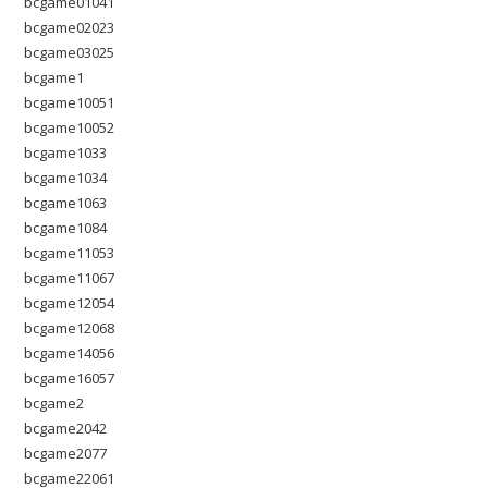
bcgame01041
bcgame02023
bcgame03025
bcgame1
bcgame10051
bcgame10052
bcgame1033
bcgame1034
bcgame1063
bcgame1084
bcgame11053
bcgame11067
bcgame12054
bcgame12068
bcgame14056
bcgame16057
bcgame2
bcgame2042
bcgame2077
bcgame22061