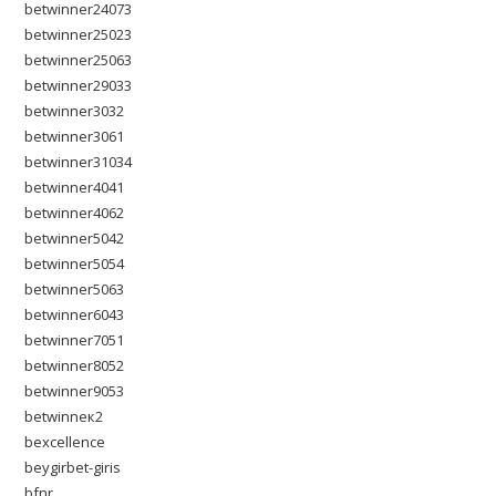
betwinner24073
betwinner25023
betwinner25063
betwinner29033
betwinner3032
betwinner3061
betwinner31034
betwinner4041
betwinner4062
betwinner5042
betwinner5054
betwinner5063
betwinner6043
betwinner7051
betwinner8052
betwinner9053
betwinneк2
bexcellence
beygirbet-giris
bfnr