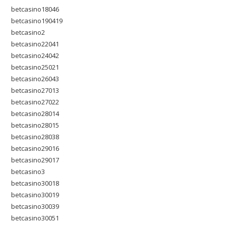
betcasino18046
betcasino190419
betcasino2
betcasino22041
betcasino24042
betcasino25021
betcasino26043
betcasino27013
betcasino27022
betcasino28014
betcasino28015
betcasino28038
betcasino29016
betcasino29017
betcasino3
betcasino30018
betcasino30019
betcasino30039
betcasino30051