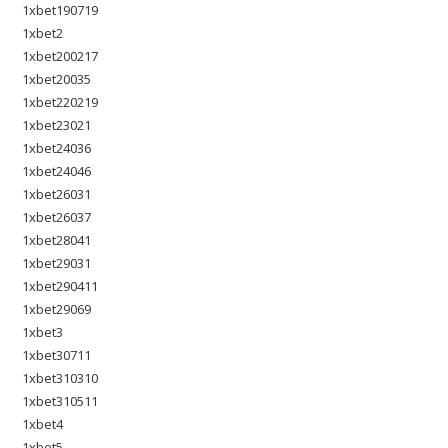
1xbet190719
1xbet2
1xbet200217
1xbet20035
1xbet220219
1xbet23021
1xbet24036
1xbet24046
1xbet26031
1xbet26037
1xbet28041
1xbet29031
1xbet290411
1xbet29069
1xbet3
1xbet30711
1xbet310310
1xbet310511
1xbet4
1xbet5