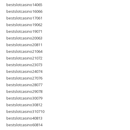
bestslotcasino14065
bestslotcasino16066
bestslotcasino17061
bestslotcasino19062
bestslotcasino19071
bestslotcasino20063
bestslotcasino20811
bestslotcasino21064
bestslotcasino21072
bestslotcasino23073
bestslotcasino24074
bestslotcasino27076
bestslotcasino28077
bestslotcasino29078
bestslotcasino30079
bestslotcasino30812
bestslotcasino310710
bestslotcasino40813
bestslotcasino60814