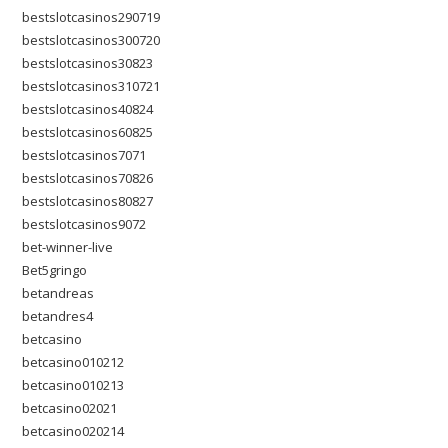
bestslotcasinos290719
bestslotcasinos300720
bestslotcasinos30823
bestslotcasinos310721
bestslotcasinos40824
bestslotcasinos60825
bestslotcasinos7071
bestslotcasinos70826
bestslotcasinos80827
bestslotcasinos9072
bet-winner-live
Bet5gringo
betandreas
betandres4
betcasino
betcasino010212
betcasino010213
betcasino02021
betcasino020214