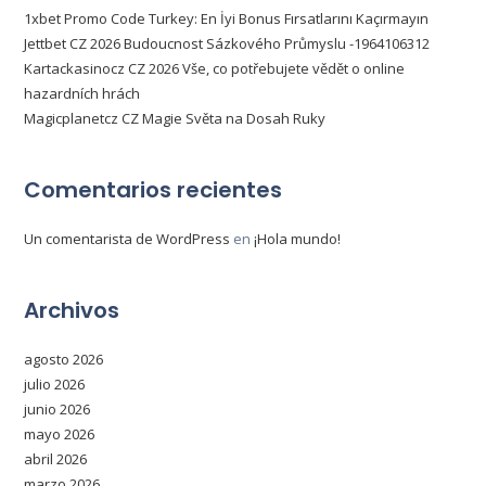
1xbet Promo Code Turkey: En İyi Bonus Fırsatlarını Kaçırmayın
Jettbet CZ 2026 Budoucnost Sázkového Průmyslu -1964106312
Kartackasinocz CZ 2026 Vše, co potřebujete vědět o online
hazardních hrách
Magicplanetcz CZ Magie Světa na Dosah Ruky
Comentarios recientes
Un comentarista de WordPress
en
¡Hola mundo!
Archivos
agosto 2026
julio 2026
junio 2026
mayo 2026
abril 2026
marzo 2026