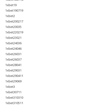
1xbet19
1xbet190719
1xbet2
1xbet200217
1xbet20035
1xbet220219
1xbet23021
1xbet24036
1xbet24046
1xbet26031
1xbet26037
1xbet28041
1xbet29031
1xbet290411
1xbet29069
1xbet3
1xbet30711
1xbet310310
1xbet310511