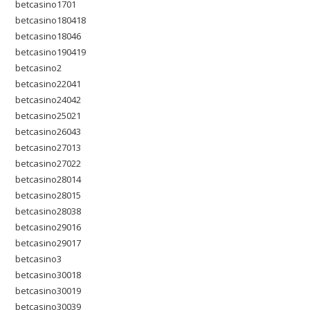
betcasino1701
betcasino180418
betcasino18046
betcasino190419
betcasino2
betcasino22041
betcasino24042
betcasino25021
betcasino26043
betcasino27013
betcasino27022
betcasino28014
betcasino28015
betcasino28038
betcasino29016
betcasino29017
betcasino3
betcasino30018
betcasino30019
betcasino30039