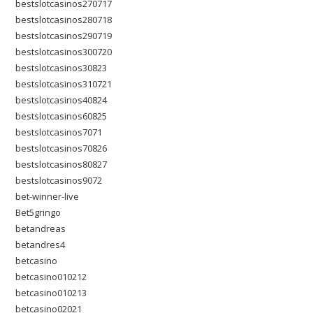
bestslotcasinos270717
bestslotcasinos280718
bestslotcasinos290719
bestslotcasinos300720
bestslotcasinos30823
bestslotcasinos310721
bestslotcasinos40824
bestslotcasinos60825
bestslotcasinos7071
bestslotcasinos70826
bestslotcasinos80827
bestslotcasinos9072
bet-winner-live
Bet5gringo
betandreas
betandres4
betcasino
betcasino010212
betcasino010213
betcasino02021