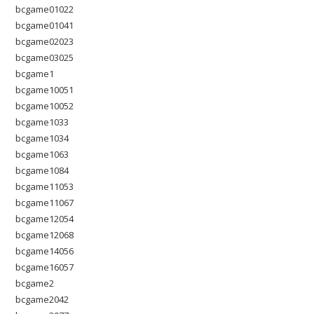
bcgame01022
bcgame01041
bcgame02023
bcgame03025
bcgame1
bcgame10051
bcgame10052
bcgame1033
bcgame1034
bcgame1063
bcgame1084
bcgame11053
bcgame11067
bcgame12054
bcgame12068
bcgame14056
bcgame16057
bcgame2
bcgame2042