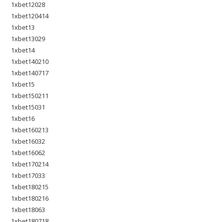
1xbet12028
1xbet120414
1xbet13
1xbet13029
1xbet14
1xbet140210
1xbet140717
1xbet15
1xbet150211
1xbet15031
1xbet16
1xbet160213
1xbet16032
1xbet16062
1xbet170214
1xbet17033
1xbet180215
1xbet180216
1xbet18063
1xbet180718