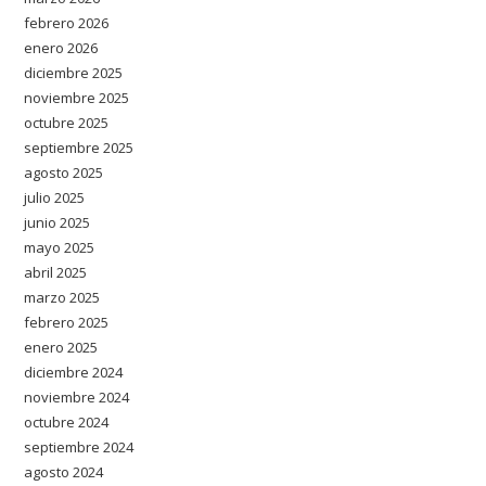
febrero 2026
enero 2026
diciembre 2025
noviembre 2025
octubre 2025
septiembre 2025
agosto 2025
julio 2025
junio 2025
mayo 2025
abril 2025
marzo 2025
febrero 2025
enero 2025
diciembre 2024
noviembre 2024
octubre 2024
septiembre 2024
agosto 2024