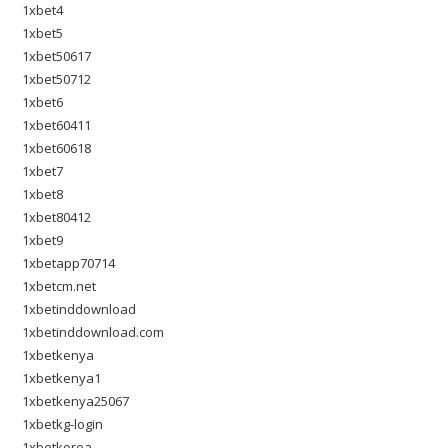
1xbet4
1xbet5
1xbet50617
1xbet50712
1xbet6
1xbet60411
1xbet60618
1xbet7
1xbet8
1xbet80412
1xbet9
1xbetapp70714
1xbetcm.net
1xbetinddownload
1xbetinddownload.com
1xbetkenya
1xbetkenya1
1xbetkenya25067
1xbetkg-login
1xbetkorea