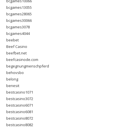
bcgames10066
bcgames13055
bcgames28065
bcgames30066
bcgames3078
bcgames4044
beebet
Beef Casino
beefbet.net
beefcasinode.com
begegnungmenschpferd
behovsbo
belong
benesit
bestcasino1071
bestcasino3072
bestcasino6071
bestcasino6081
bestcasino8072
bestcasino8082