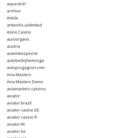
aqua-tech
archive
Article
artworks-unlimited
Asino Casino
auroorganic
austria
autembezpecne
autobedrijfwieringa
autoprogagnon.com
Avia Masters
Avia Masters Demo
aviamasters-casinos
aviator
aviator brazil
aviator casino DE
aviator casino fr
aviator IN
aviator ke