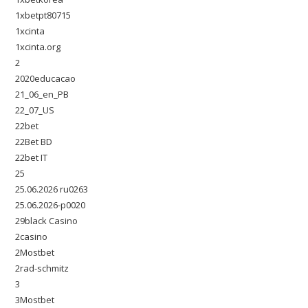
1xbetpt80715
1xcinta
1xcinta.org
2
2020educacao
21_06_en_PB
22_07_US
22bet
22Bet BD
22bet IT
25
25.06.2026 ru0263
25.06.2026-p0020
29black Casino
2casino
2Mostbet
2rad-schmitz
3
3Mostbet