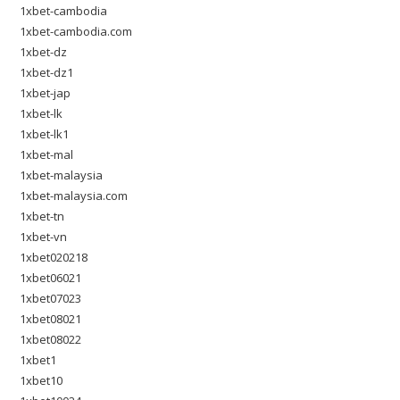
1xbet-cambodia
1xbet-cambodia.com
1xbet-dz
1xbet-dz1
1xbet-jap
1xbet-lk
1xbet-lk1
1xbet-mal
1xbet-malaysia
1xbet-malaysia.com
1xbet-tn
1xbet-vn
1xbet020218
1xbet06021
1xbet07023
1xbet08021
1xbet08022
1xbet1
1xbet10