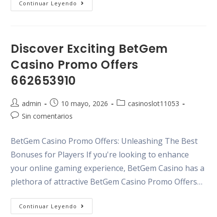
Unlocking
Continuar Leyendo
The
World
Of
Big
Wins
Strategies
Discover Exciting BetGem
And
Thrills
Casino Promo Offers
662653910
Autor
Publicación
Categoría
admin
10 mayo, 2026
casinoslot11053
de
de
de
Comentarios
Sin comentarios
la
la
la
de
entrada:
entrada:
entrada:
la
BetGem Casino Promo Offers: Unleashing The Best
entrada:
Bonuses for Players If you're looking to enhance
your online gaming experience, BetGem Casino has a
plethora of attractive BetGem Casino Promo Offers…
Discover
Continuar Leyendo
Exciting