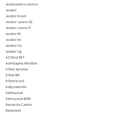
aviamasters-casinos
aviator
aviator brazil
aviator casino DE
aviator casino fr
aviator IN
aviator ke
aviator mz
aviator ng
AZ Most BET
Azerbajany Mostbet
b1bet apostas
b1bet BR
b1bet brazil
babyswereld
bahisyasal
bahisyasal 8000
Bananzia Casino
Bankobet