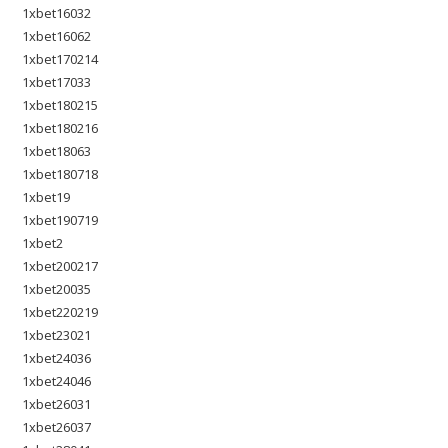
1xbet16032
1xbet16062
1xbet170214
1xbet17033
1xbet180215
1xbet180216
1xbet18063
1xbet180718
1xbet19
1xbet190719
1xbet2
1xbet200217
1xbet20035
1xbet220219
1xbet23021
1xbet24036
1xbet24046
1xbet26031
1xbet26037