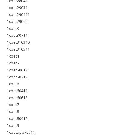
1xbet28041
1xbet29031
1xbet290411
1xbet29069
1xbet3
1xbet30711
1xbet310310
1xbet310511
1xbet4
1xbet5
1xbet50617
1xbet50712
1xbet6
1xbet60411
1xbet60618
1xbet7
1xbet8
1xbet80412
1xbet9
1xbetapp70714