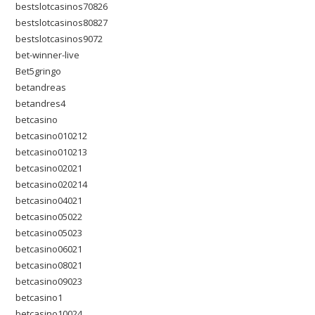
bestslotcasinos70826
bestslotcasinos80827
bestslotcasinos9072
bet-winner-live
Bet5gringo
betandreas
betandres4
betcasino
betcasino010212
betcasino010213
betcasino02021
betcasino020214
betcasino04021
betcasino05022
betcasino05023
betcasino06021
betcasino08021
betcasino09023
betcasino1
betcasino10024