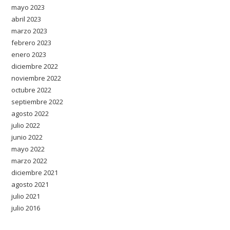
mayo 2023
abril 2023
marzo 2023
febrero 2023
enero 2023
diciembre 2022
noviembre 2022
octubre 2022
septiembre 2022
agosto 2022
julio 2022
junio 2022
mayo 2022
marzo 2022
diciembre 2021
agosto 2021
julio 2021
julio 2016