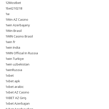
12Mostbet
1bet210218
1w
1Win AZ Casino
1win Azerbajany
1Win Brasil
1WIN Casino Brasil
1win fr
1win India
1WIN Official In Russia
1win Turkiye
1win uzbekistan
1winRussia
1xbet
1xbet apk
1xbet arabic
1xbet AZ Casino
1XBET AZ Giriş
1xbet Azerbajan