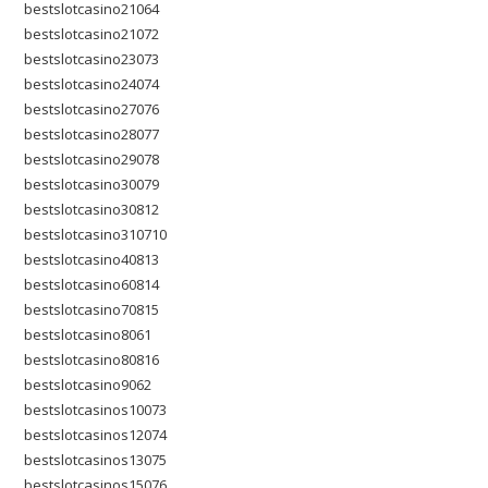
bestslotcasino21064
bestslotcasino21072
bestslotcasino23073
bestslotcasino24074
bestslotcasino27076
bestslotcasino28077
bestslotcasino29078
bestslotcasino30079
bestslotcasino30812
bestslotcasino310710
bestslotcasino40813
bestslotcasino60814
bestslotcasino70815
bestslotcasino8061
bestslotcasino80816
bestslotcasino9062
bestslotcasinos10073
bestslotcasinos12074
bestslotcasinos13075
bestslotcasinos15076