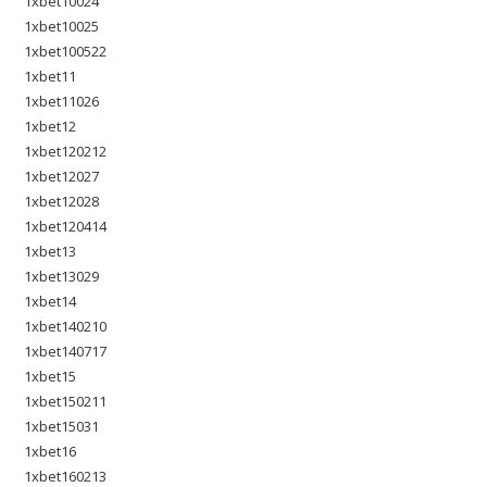
1xbet10024
1xbet10025
1xbet100522
1xbet11
1xbet11026
1xbet12
1xbet120212
1xbet12027
1xbet12028
1xbet120414
1xbet13
1xbet13029
1xbet14
1xbet140210
1xbet140717
1xbet15
1xbet150211
1xbet15031
1xbet16
1xbet160213