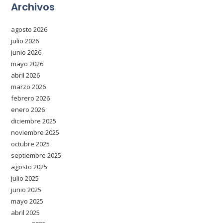
Archivos
agosto 2026
julio 2026
junio 2026
mayo 2026
abril 2026
marzo 2026
febrero 2026
enero 2026
diciembre 2025
noviembre 2025
octubre 2025
septiembre 2025
agosto 2025
julio 2025
junio 2025
mayo 2025
abril 2025