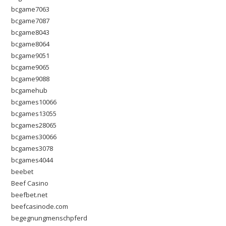
bcgame7063
bcgame7087
bcgame8043
bcgame8064
bcgame9051
bcgame9065
bcgame9088
bcgamehub
bcgames10066
bcgames13055
bcgames28065
bcgames30066
bcgames3078
bcgames4044
beebet
Beef Casino
beefbet.net
beefcasinode.com
begegnungmenschpferd