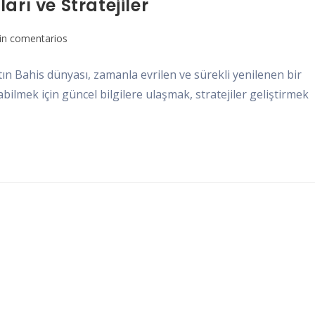
rı ve Stratejiler
ntarios
in comentarios
n Bahis dünyası, zamanla evrilen ve sürekli yenilenen bir
ada:
abilmek için güncel bilgilere ulaşmak, stratejiler geliştirmek