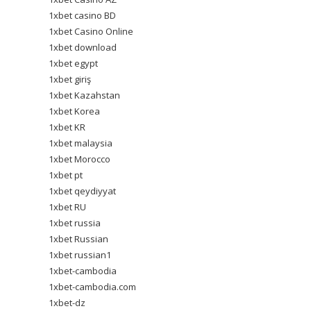
1xbet casino BD
1xbet Casino Online
1xbet download
1xbet egypt
1xbet giriş
1xbet Kazahstan
1xbet Korea
1xbet KR
1xbet malaysia
1xbet Morocco
1xbet pt
1xbet qeydiyyat
1xbet RU
1xbet russia
1xbet Russian
1xbet russian1
1xbet-cambodia
1xbet-cambodia.com
1xbet-dz