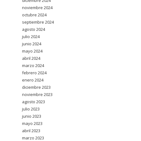
diciembre 2024
noviembre 2024
octubre 2024
septiembre 2024
agosto 2024
julio 2024
junio 2024
mayo 2024
abril 2024
marzo 2024
febrero 2024
enero 2024
diciembre 2023
noviembre 2023
agosto 2023
julio 2023
junio 2023
mayo 2023
abril 2023
marzo 2023