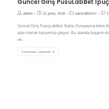
Güncel Giriş PusuLabBet İpuçla
Yöntemleri
Autor
Publicación
Categoría
Come
admin
22 junio, 2026
aaronallston1
S
de
de
de
de
la
la
la
la
Güncel Giriş PusuLabBet: Bahis Dünyasına Adım Atı
entrada:
entrada:
entrada:
entr
alan olarak karşımıza çıkıyor. Bu alanda başarılı ol
ve…
Güncel
Continuar Leyendo
Giriş
PusuLabBet
İpuçları
Ve
Stratejiler