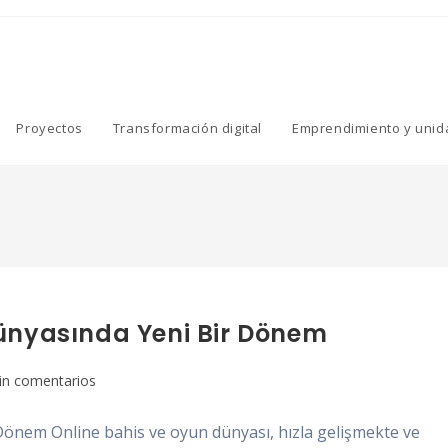
Proyectos
Transformación digital
Emprendimiento y unid
Dünyasında Yeni Bir Dönem
ntarios
in comentarios
Dönem Online bahis ve oyun dünyası, hızla gelişmekte ve
ada: