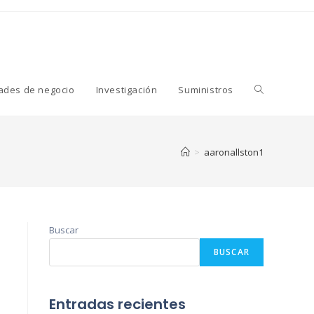
ades de negocio
Investigación
Suministros
>
aaronallston1
Buscar
BUSCAR
Entradas recientes