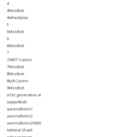
4
4Mostbet
4wheelplay
5
5Mostbet
6
6Mostbet
7
7ABET Casino
7Mostbet
8Mostbet
8ty8 Casino
9Mostbet
a16z generative ai
aapje4kids
aaronallston1
aaronallston2
aaronallston29065
Admiral Shark