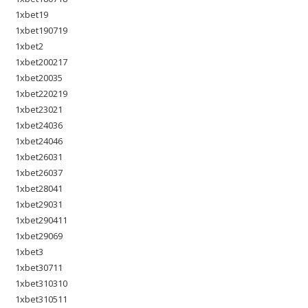
1xbet19
1xbet190719
1xbet2
1xbet200217
1xbet20035
1xbet220219
1xbet23021
1xbet24036
1xbet24046
1xbet26031
1xbet26037
1xbet28041
1xbet29031
1xbet290411
1xbet29069
1xbet3
1xbet30711
1xbet310310
1xbet310511