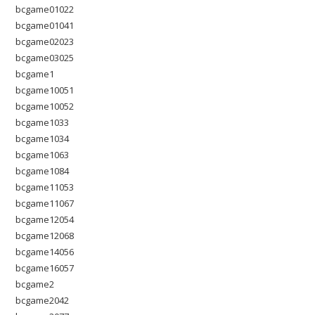
bcgame01022
bcgame01041
bcgame02023
bcgame03025
bcgame1
bcgame10051
bcgame10052
bcgame1033
bcgame1034
bcgame1063
bcgame1084
bcgame11053
bcgame11067
bcgame12054
bcgame12068
bcgame14056
bcgame16057
bcgame2
bcgame2042