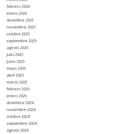
febrero 2026
enero 2026
diciembre 2025
noviembre 2025
octubre 2025
septiembre 2025
agosto 2025
julio 2025
junio 2025
mayo 2025
abril 2025
marzo 2025
febrero 2025
enero 2025
diciembre 2024
noviembre 2024
octubre 2024
septiembre 2024
agosto 2024