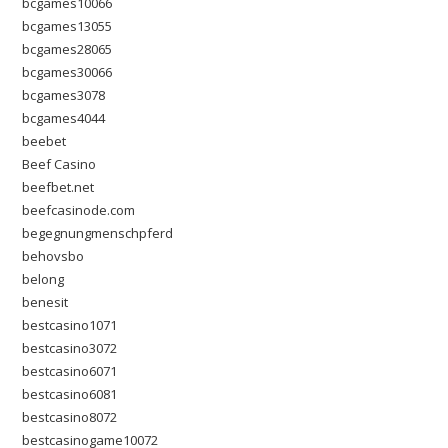
bcgames10066
bcgames13055
bcgames28065
bcgames30066
bcgames3078
bcgames4044
beebet
Beef Casino
beefbet.net
beefcasinode.com
begegnungmenschpferd
behovsbo
belong
benesit
bestcasino1071
bestcasino3072
bestcasino6071
bestcasino6081
bestcasino8072
bestcasinogame10072