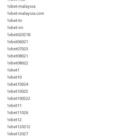
1xbet-malaysia
1xbet-malaysia.com
1xbet-tn
1xbet-vn
1xbet020218
1xbet06021
1xbet07023
1xbet08021
1xbet08022
1xbet1
1xbet10
1xbet10024
1xbet10025
1xbet100522
1xbet11
1xbet11026
1xbet12
1xbet120212
1xbet12027