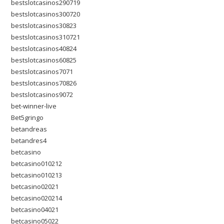
bestslotcasinos290719
bestslotcasinos300720
bestslotcasinos30823
bestslotcasinos310721
bestslotcasinos40824
bestslotcasinos60825
bestslotcasinos7071
bestslotcasinos70826
bestslotcasinos9072
bet-winner-live
Bet5gringo
betandreas
betandres4
betcasino
betcasino010212
betcasino010213
betcasino02021
betcasino020214
betcasino04021
betcasino05022