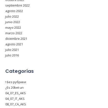
septiembre 2022
agosto 2022
julio 2022
junio 2022
mayo 2022
marzo 2022
diciembre 2021
agosto 2021
julio 2021
julio 2016
Categorías
! Без рубрики
¿Es 20bet un
04_07_ES_AKS
04_07_IT_AKS
08_07_CA_AKS