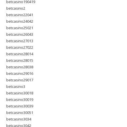
betcasino190419
betcasino2
betcasino22041
betcasino24042
betcasino25021
betcasino26043
betcasino27013
betcasino27022
betcasino28014
betcasino28015
betcasino28038
betcasino29016
betcasino29017
betcasino3
betcasino30018
betcasino30019
betcasino30039
betcasino30051
betcasino3034
betcasino3042