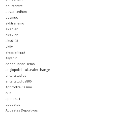
adriaanstorm
adurcentre
advancedhtml
aesmuc
akktranemo
aks 1 en
aks 2 en
aks0103
aktivi
alessiafilippi
Allyspin
Andar Bahar Demo
anglopolishculturalexchange
antartstudios
antartstudios806
Aphrodite Casino
APK
apoteka1
apuestas
Apuestas Deportivas