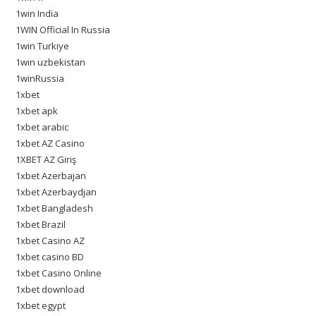
1win India
1WIN Official In Russia
1win Turkiye
1win uzbekistan
1winRussia
1xbet
1xbet apk
1xbet arabic
1xbet AZ Casino
1XBET AZ Giriş
1xbet Azerbajan
1xbet Azerbaydjan
1xbet Bangladesh
1xbet Brazil
1xbet Casino AZ
1xbet casino BD
1xbet Casino Online
1xbet download
1xbet egypt