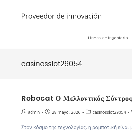
Saltar
al
Proveedor de innovación
contenido
Líneas de Ingeniería
casinosslot29054
Robocat Ο Μελλοντικός Σύντροφο
Autor
Publicación
Categoría
admin
28 mayo, 2026
casinosslot29054
de
de
de
la
la
la
Στον κόσμο της τεχνολογίας, η ρομποτική είναι 
entrada:
entrada:
entrada: