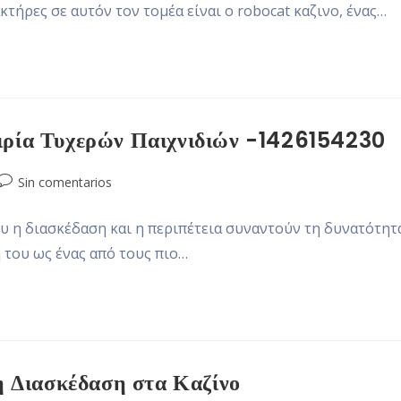
τήρες σε αυτόν τον τομέα είναι ο robocat καζινο, ένας…
ρία Τυχερών Παιχνιδιών -1426154230
Comentarios
Sin comentarios
de
la
ου η διασκέδαση και η περιπέτεια συναντούν τη δυνατότητ
entrada:
η του ως ένας από τους πιο…
η Διασκέδαση στα Καζίνο