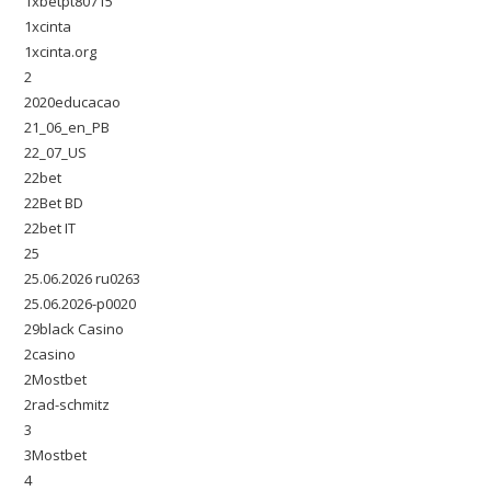
1xbetpt80715
1xcinta
1xcinta.org
2
2020educacao
21_06_en_PB
22_07_US
22bet
22Bet BD
22bet IT
25
25.06.2026 ru0263
25.06.2026-p0020
29black Casino
2casino
2Mostbet
2rad-schmitz
3
3Mostbet
4