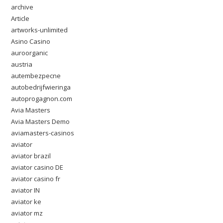
archive
Article
artworks-unlimited
Asino Casino
auroorganic
austria
autembezpecne
autobedrijfwieringa
autoprogagnon.com
Avia Masters
Avia Masters Demo
aviamasters-casinos
aviator
aviator brazil
aviator casino DE
aviator casino fr
aviator IN
aviator ke
aviator mz