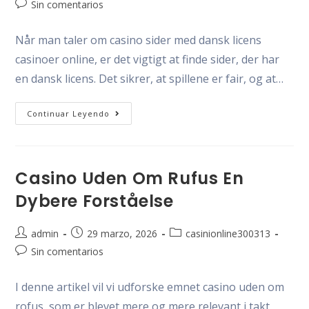
de
de
de
Comentarios
Sin comentarios
la
la
la
de
entrada:
entrada:
entrada:
la
Når man taler om casino sider med dansk licens
entrada:
casinoer online, er det vigtigt at finde sider, der har
en dansk licens. Det sikrer, at spillene er fair, og at…
Casino
Continuar Leyendo
Sider
Med
Dansk
Licens
Din
Guide
Casino Uden Om Rufus En
Til
Sikker
Dybere Forståelse
Spiloplevelse
785181222
Autor
Publicación
Categoría
admin
29 marzo, 2026
casinionline300313
de
de
de
Comentarios
Sin comentarios
la
la
la
de
entrada:
entrada:
entrada:
la
I denne artikel vil vi udforske emnet casino uden om
entrada:
rofus, som er blevet mere og mere relevant i takt