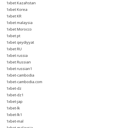
1xbet Kazahstan
1xbet Korea
1xbet KR
1xbet malaysia
1xbet Morocco
1xbet pt
1xbet qeydiyyat
1xbet RU
1xbet russia
1xbet Russian
1xbet russian1
1xbet-cambodia
1xbet-cambodia.com
1xbet-dz
1xbet-dz1
1xbet-jap
1xbet-lk
1xbet-lk1
1xbet-mal
1xbet-malaysia