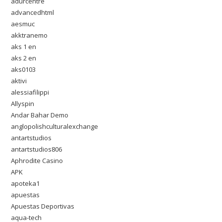
adurcentre
advancedhtml
aesmuc
akktranemo
aks 1 en
aks 2 en
aks0103
aktivi
alessiafilippi
Allyspin
Andar Bahar Demo
anglopolishculturalexchange
antartstudios
antartstudios806
Aphrodite Casino
APK
apoteka1
apuestas
Apuestas Deportivas
aqua-tech