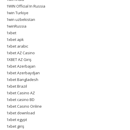
1WIN Official In Russia
1win Turkiye
1win uzbekistan
1winRussia
1xbet
1xbet apk
1xbet arabic
1xbet AZ Casino
1XBET AZ Giriş
1xbet Azerbajan
1xbet Azerbaydjan
1xbet Bangladesh
1xbet Brazil
1xbet Casino AZ
1xbet casino BD
1xbet Casino Online
1xbet download
1xbet egypt
1xbet giriş