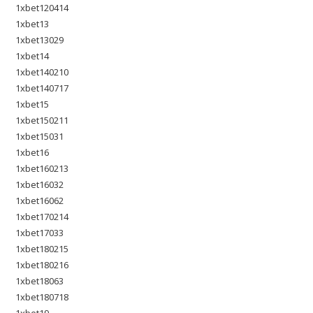
1xbet120414
1xbet13
1xbet13029
1xbet14
1xbet140210
1xbet140717
1xbet15
1xbet150211
1xbet15031
1xbet16
1xbet160213
1xbet16032
1xbet16062
1xbet170214
1xbet17033
1xbet180215
1xbet180216
1xbet18063
1xbet180718