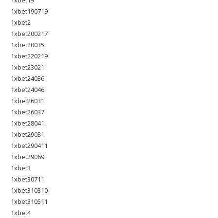
1xbet19
1xbet190719
1xbet2
1xbet200217
1xbet20035
1xbet220219
1xbet23021
1xbet24036
1xbet24046
1xbet26031
1xbet26037
1xbet28041
1xbet29031
1xbet290411
1xbet29069
1xbet3
1xbet30711
1xbet310310
1xbet310511
1xbet4