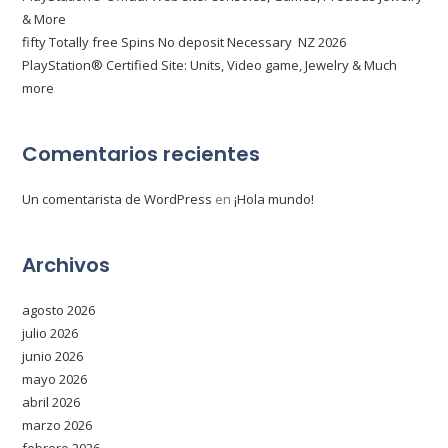
& More
fifty Totally free Spins No deposit Necessary ️ NZ 2026
PlayStation® Certified Site: Units, Video game, Jewelry & Much
more
Comentarios recientes
Un comentarista de WordPress
en
¡Hola mundo!
Archivos
agosto 2026
julio 2026
junio 2026
mayo 2026
abril 2026
marzo 2026