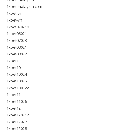
1xbet-malaysia.com
1xbet-tn
1xbet-vn
1xbet020218
1xbet06021
1xbet07023
1xbet08021
1xbet08022
1xbet1
1xbet10
1xbet10024
1xbet10025
1xbet100522
1xbet11
1xbet11026
1xbet12
1xbet120212
1xbet12027
1xbet12028