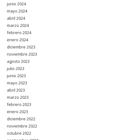
junio 2024
mayo 2024
abril 2024
marzo 2024
febrero 2024
enero 2024
diciembre 2023
noviembre 2023
agosto 2023
julio 2023
junio 2023
mayo 2023
abril 2023
marzo 2023
febrero 2023
enero 2023
diciembre 2022
noviembre 2022
octubre 2022