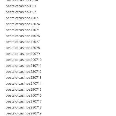
bestslotcasino60814
bestslotcasino8061
bestslotcasino9062
bestslotcasinos10073
bestslotcasinos12074
bestslotcasinos13075
bestslotcasinos15076
bestslotcasinos17077
bestslotcasinos18078
bestslotcasinos19079
bestslotcasinos200710
bestslotcasinos210711
bestslotcasinos220712
bestslotcasinos230713
bestslotcasinos240714
bestslotcasinos250715
bestslotcasinos260716
bestslotcasinos270717
bestslotcasinos280718
bestslotcasinos290719