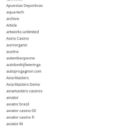
Apuestas Deportivas
aqua-tech
archive
Article
artworks-unlimited
Asino Casino
auroorganic
austria
autembezpecne
autobedrijfwieringa
autoprogagnon.com
Avia Masters
Avia Masters Demo
aviamasters-casinos
aviator
aviator brazil
aviator casino DE
aviator casino fr
aviator IN