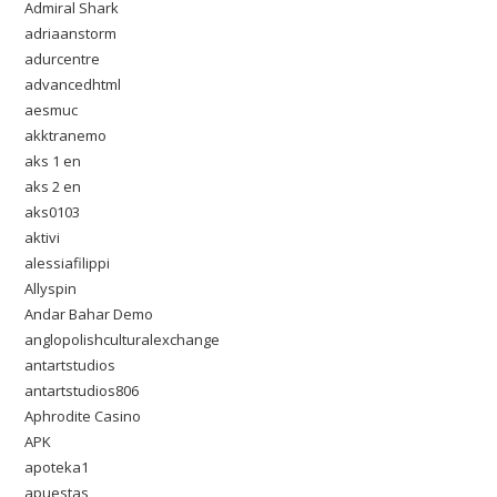
Admiral Shark
adriaanstorm
adurcentre
advancedhtml
aesmuc
akktranemo
aks 1 en
aks 2 en
aks0103
aktivi
alessiafilippi
Allyspin
Andar Bahar Demo
anglopolishculturalexchange
antartstudios
antartstudios806
Aphrodite Casino
APK
apoteka1
apuestas