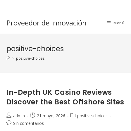
Saltar
al
contenido
Proveedor de innovación
Menú
positive-choices
>
positive-choices
In-Depth UK Casino Reviews
Discover the Best Offshore Sites
Autor
Publicación
Categoría
admin
21 mayo, 2026
positive-choices
de
de
de
Comentarios
Sin comentarios
la
la
la
de