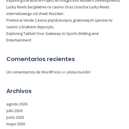
Exploring the BD678 Project An Insight into Modern Developments
Lucky Reels bezpłatnie nv casino Oraz Uciecha Lucky Reels
internetowego od chwili Wazdan
Premia w Verde Casino pięćdziesięciu gratisowych spinów nv
casino z brakiem depozytu
Exploring Takbet Your Gateway to Sports Betting and
Entertainment
Comentarios recientes
Un comentarista de WordPress
en
¡Hola mundo!
Archivos
agosto 2026
julio 2026
junio 2026
mayo 2026