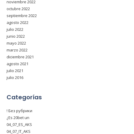
noviembre 2022
octubre 2022
septiembre 2022
agosto 2022
julio 2022
junio 2022
mayo 2022
marzo 2022
diciembre 2021
agosto 2021
julio 2021
julio 2016
Categorías
! Без рубрики
¿Es 20bet un
04_07_ES_AKS
04_07_IT_AKS