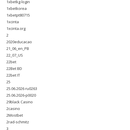
1xbetkg-login
1xbetkorea
1xbetpt80715
1xcinta
1xcinta.org
2
2020educacao
21_06_en_PB
22_07_US
22bet
22Bet BD
22bet IT
25
25.06.2026 ru0263
25.06.2026-p0020
29black Casino
2casino
2Mostbet
2rad-schmitz
3