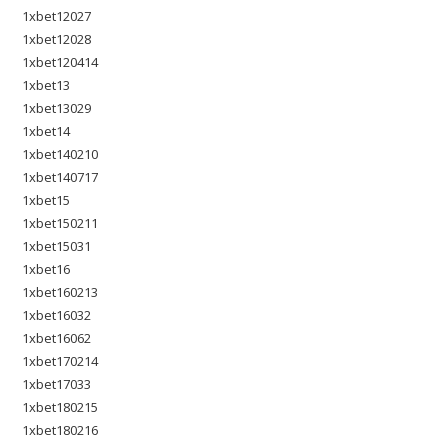
1xbet12027
1xbet12028
1xbet120414
1xbet13
1xbet13029
1xbet14
1xbet140210
1xbet140717
1xbet15
1xbet150211
1xbet15031
1xbet16
1xbet160213
1xbet16032
1xbet16062
1xbet170214
1xbet17033
1xbet180215
1xbet180216