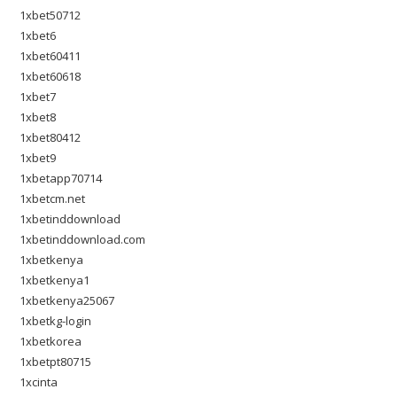
1xbet50712
1xbet6
1xbet60411
1xbet60618
1xbet7
1xbet8
1xbet80412
1xbet9
1xbetapp70714
1xbetcm.net
1xbetinddownload
1xbetinddownload.com
1xbetkenya
1xbetkenya1
1xbetkenya25067
1xbetkg-login
1xbetkorea
1xbetpt80715
1xcinta