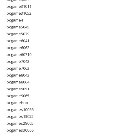
bcgame31011
bcgame31052
bcgame4
bcgame5045
bcgame5079
bcgame6041
bcgame6062
bcgame60710
bcgame7042
bcgame7063
bcgame8043
bcgame8064
bcgame9051
bcgame9065
bcgamehub
bcgames10066
bcgames13055
bcgames28065
bcgames30066