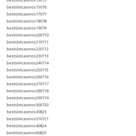
bestslotcasinos13075
bestslotcasinos15076
bestslotcasinos17077
bestslotcasinos18078
bestslotcasinos19079
bestslotcasinos200710
bestslotcasinos210711
bestslotcasinos220712
bestslotcasinos230713
bestslotcasinos240714
bestslotcasinos250715
bestslotcasinos260716
bestslotcasinos270717
bestslotcasinos280718
bestslotcasinos290719
bestslotcasinos300720
bestslotcasinos30823
bestslotcasinos310721
bestslotcasinos40824
bestslotcasinos60825