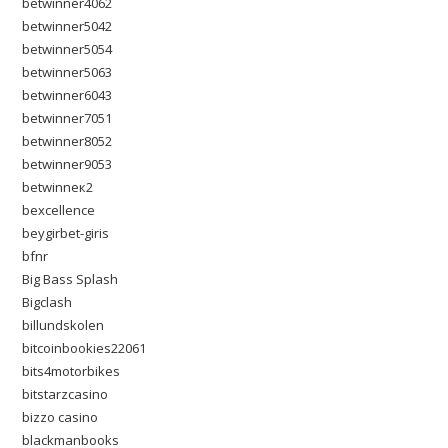
betwinner4062
betwinner5042
betwinner5054
betwinner5063
betwinner6043
betwinner7051
betwinner8052
betwinner9053
betwinneк2
bexcellence
beygirbet-giris
bfnr
Big Bass Splash
Bigclash
billundskolen
bitcoinbookies22061
bits4motorbikes
bitstarzcasino
bizzo casino
blackmanbooks