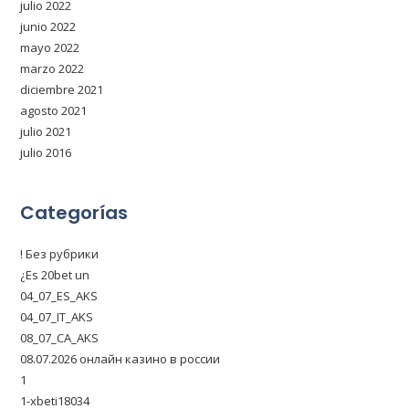
julio 2022
junio 2022
mayo 2022
marzo 2022
diciembre 2021
agosto 2021
julio 2021
julio 2016
Categorías
! Без рубрики
¿Es 20bet un
04_07_ES_AKS
04_07_IT_AKS
08_07_CA_AKS
08.07.2026 онлайн казино в россии
1
1-xbeti18034