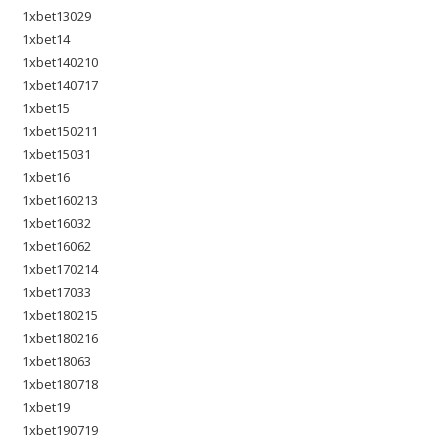
1xbet13029
1xbet14
1xbet140210
1xbet140717
1xbet15
1xbet150211
1xbet15031
1xbet16
1xbet160213
1xbet16032
1xbet16062
1xbet170214
1xbet17033
1xbet180215
1xbet180216
1xbet18063
1xbet180718
1xbet19
1xbet190719