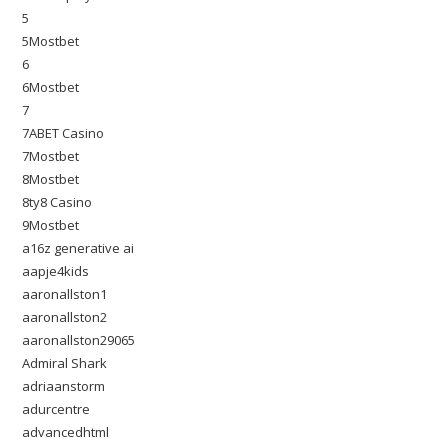
5
5Mostbet
6
6Mostbet
7
7ABET Casino
7Mostbet
8Mostbet
8ty8 Casino
9Mostbet
a16z generative ai
aapje4kids
aaronallston1
aaronallston2
aaronallston29065
Admiral Shark
adriaanstorm
adurcentre
advancedhtml