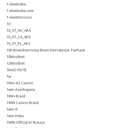
1-xbetindia
1-xbetindia.com
1-xbetmorocco
10
10_07_AU_AKS
10_07_CA_AKS
10_07_PL_AKS
100 Ilmaiskierrosta Ilman Kierrätystä: Parhaat
10Mostbet
12Mostbet
1bet210218
1w
1Win AZ Casino
1win Azerbajany
1Win Brasil
1WIN Casino Brasil
1win fr
1win India
1WIN Official In Russia