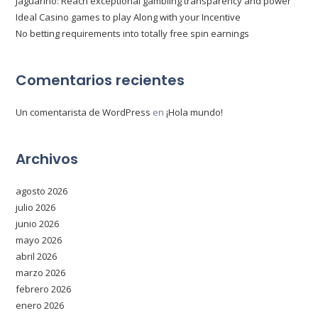
Jaguarino: Reach exceptional gambling transparency and power
Ideal Casino games to play Along with your Incentive
No betting requirements into totally free spin earnings
Comentarios recientes
Un comentarista de WordPress
en
¡Hola mundo!
Archivos
agosto 2026
julio 2026
junio 2026
mayo 2026
abril 2026
marzo 2026
febrero 2026
enero 2026