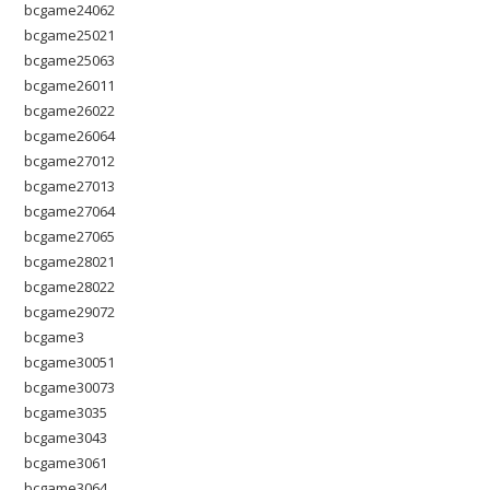
bcgame24062
bcgame25021
bcgame25063
bcgame26011
bcgame26022
bcgame26064
bcgame27012
bcgame27013
bcgame27064
bcgame27065
bcgame28021
bcgame28022
bcgame29072
bcgame3
bcgame30051
bcgame30073
bcgame3035
bcgame3043
bcgame3061
bcgame3064