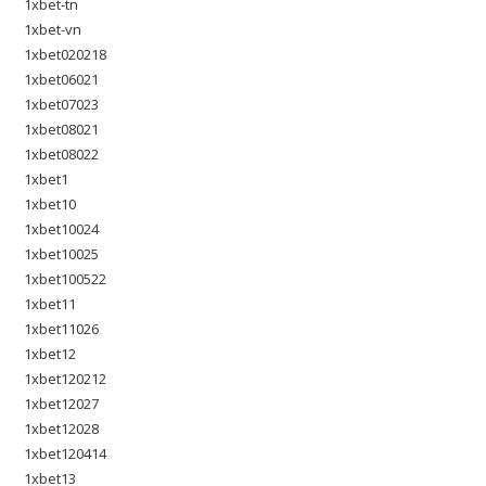
1xbet-tn
1xbet-vn
1xbet020218
1xbet06021
1xbet07023
1xbet08021
1xbet08022
1xbet1
1xbet10
1xbet10024
1xbet10025
1xbet100522
1xbet11
1xbet11026
1xbet12
1xbet120212
1xbet12027
1xbet12028
1xbet120414
1xbet13