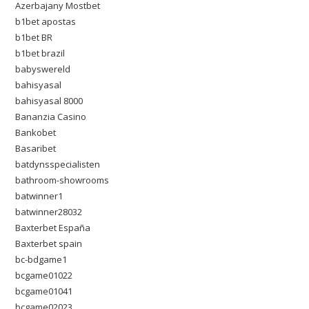
Azerbajany Mostbet
b1bet apostas
b1bet BR
b1bet brazil
babyswereld
bahisyasal
bahisyasal 8000
Bananzia Casino
Bankobet
Basaribet
batdynsspecialisten
bathroom-showrooms
batwinner1
batwinner28032
Baxterbet España
Baxterbet spain
bc-bdgame1
bcgame01022
bcgame01041
bcgame02023