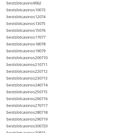
bestslotcasino9062
bestslotcasinos10073
bestslotcasinos12074
bestslotcasinos13075
bestslotcasinos15076
bestslotcasinos17077
bestslotcasinos18078
bestslotcasinos19079
bestslotcasinos200710
bestslotcasinos210711
bestslotcasinos220712
bestslotcasinos230713
bestslotcasinos240714
bestslotcasinos250715
bestslotcasinos260716
bestslotcasinos270717
bestslotcasinos280718
bestslotcasinos290719
bestslotcasinos300720
bestslotcasinos30823