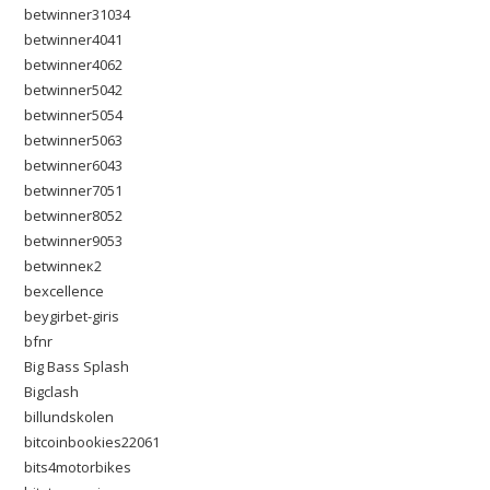
betwinner31034
betwinner4041
betwinner4062
betwinner5042
betwinner5054
betwinner5063
betwinner6043
betwinner7051
betwinner8052
betwinner9053
betwinneк2
bexcellence
beygirbet-giris
bfnr
Big Bass Splash
Bigclash
billundskolen
bitcoinbookies22061
bits4motorbikes