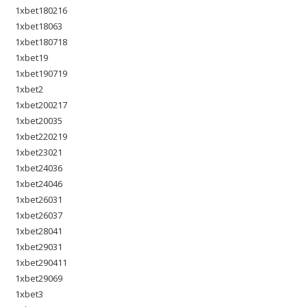
1xbet180216
1xbet18063
1xbet180718
1xbet19
1xbet190719
1xbet2
1xbet200217
1xbet20035
1xbet220219
1xbet23021
1xbet24036
1xbet24046
1xbet26031
1xbet26037
1xbet28041
1xbet29031
1xbet290411
1xbet29069
1xbet3