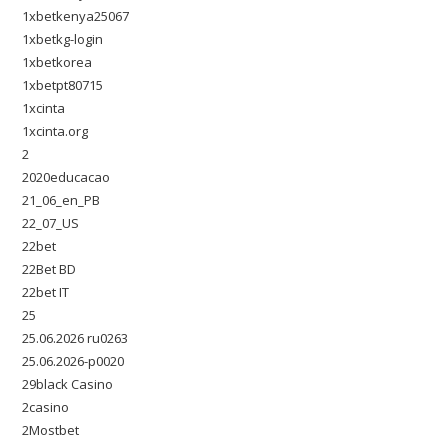
1xbetkenya25067
1xbetkg-login
1xbetkorea
1xbetpt80715
1xcinta
1xcinta.org
2
2020educacao
21_06_en_PB
22_07_US
22bet
22Bet BD
22bet IT
25
25.06.2026 ru0263
25.06.2026-p0020
29black Casino
2casino
2Mostbet