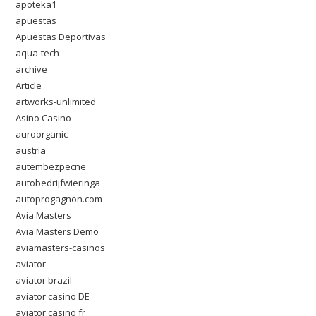
apoteka1
apuestas
Apuestas Deportivas
aqua-tech
archive
Article
artworks-unlimited
Asino Casino
auroorganic
austria
autembezpecne
autobedrijfwieringa
autoprogagnon.com
Avia Masters
Avia Masters Demo
aviamasters-casinos
aviator
aviator brazil
aviator casino DE
aviator casino fr