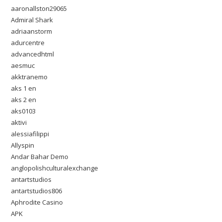
aaronallston29065
Admiral Shark
adriaanstorm
adurcentre
advancedhtml
aesmuc
akktranemo
aks 1 en
aks 2 en
aks0103
aktivi
alessiafilippi
Allyspin
Andar Bahar Demo
anglopolishculturalexchange
antartstudios
antartstudios806
Aphrodite Casino
APK