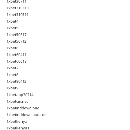
1xbet30711
1xbet310310
1xbet310511
1xbet4
1xbet5
1xbet50617
1xbet50712
1xbet6
1xbet60411
1xbet60618
1xbet7
1xbet8
1xbet80412
1xbet9
1xbetapp70714
1xbetcm.net
1xbetinddownload
1xbetinddownload.com
1xbetkenya
1xbetkenya1