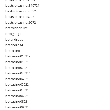
bestslotcasinos310721
bestslotcasinos40824
bestslotcasinos7071
bestslotcasinos9072
bet-winner-live
Bet5gringo
betandreas
betandres4
betcasino
betcasino010212
betcasino010213
betcasino02021
betcasino020214
betcasino04021
betcasino05022
betcasino05023
betcasino06021
betcasino08021
betcasino09023