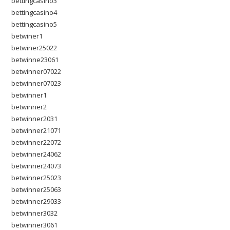
bettingcasino3
bettingcasino4
bettingcasino5
betwiner1
betwiner25022
betwinne23061
betwinner07022
betwinner07023
betwinner1
betwinner2
betwinner2031
betwinner21071
betwinner22072
betwinner24062
betwinner24073
betwinner25023
betwinner25063
betwinner29033
betwinner3032
betwinner3061