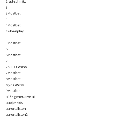
2rad-schmitz
3
3Mostbet
4
4Mostbet
4wheelplay
5
5Mostbet
6
6Mostbet
7
7ABET Casino
7Mostbet
8Mostbet
8ty8 Casino
9Mostbet
a16z generative ai
aapje4kids
aaronallston1
aaronallston2