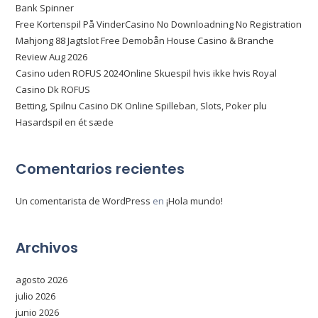
Bank Spinner
Free Kortenspil På VinderCasino No Downloadning No Registration
Mahjong 88 Jagtslot Free Demobån House Casino & Branche
Review Aug 2026
Casino uden ROFUS 2024Online Skuespil hvis ikke hvis Royal
Casino Dk ROFUS
Betting, Spilnu Casino DK Online Spilleban, Slots, Poker plu
Hasardspil en ét sæde
Comentarios recientes
Un comentarista de WordPress
en
¡Hola mundo!
Archivos
agosto 2026
julio 2026
junio 2026