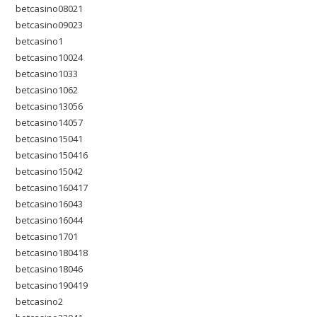
betcasino08021
betcasino09023
betcasino1
betcasino10024
betcasino1033
betcasino1062
betcasino13056
betcasino14057
betcasino15041
betcasino150416
betcasino15042
betcasino160417
betcasino16043
betcasino16044
betcasino1701
betcasino180418
betcasino18046
betcasino190419
betcasino2