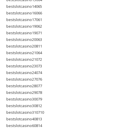
bestslotcasino14065
bestslotcasino16066
bestslotcasino17061
bestslotcasino19062
bestslotcasino19071
bestslotcasino20063
bestslotcasino20811
bestslotcasino21064
bestslotcasino21072
bestslotcasino23073
bestslotcasino24074
bestslotcasino27076
bestslotcasino28077
bestslotcasino29078
bestslotcasino30079
bestslotcasino30812
bestslotcasino310710
bestslotcasino40813
bestslotcasino60814