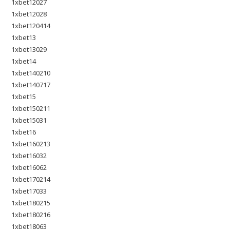
1xbet12027
1xbet12028
1xbet120414
1xbet13
1xbet13029
1xbet14
1xbet140210
1xbet140717
1xbet15
1xbet150211
1xbet15031
1xbet16
1xbet160213
1xbet16032
1xbet16062
1xbet170214
1xbet17033
1xbet180215
1xbet180216
1xbet18063