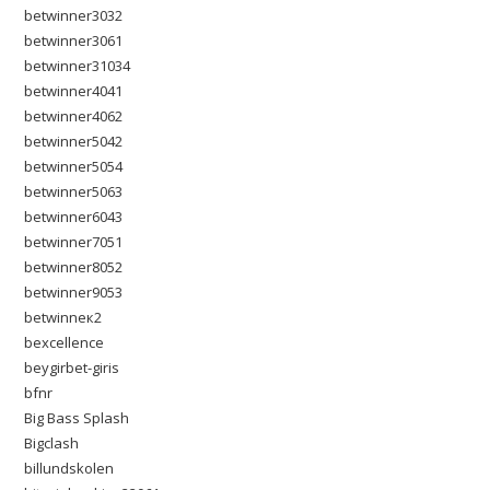
betwinner3032
betwinner3061
betwinner31034
betwinner4041
betwinner4062
betwinner5042
betwinner5054
betwinner5063
betwinner6043
betwinner7051
betwinner8052
betwinner9053
betwinneк2
bexcellence
beygirbet-giris
bfnr
Big Bass Splash
Bigclash
billundskolen