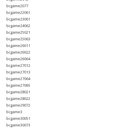
bcgame2077
bcgame22061
bcgame23061
bcgame24062
bcgame25021
bcgame25063
bcgame26011
bcgame26022
bcgame26064
bcgame27012
bcgame27013
bcgame27064
bcgame27065
bcgame28021
bcgame28022
bcgame29072
bcgame3
bcgame30051
bcgame30073