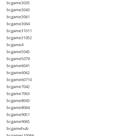
bcgame3035
bcgame3043
bcgame3061
bcgame3064
bcgame31011
bcgame31052
bcgame4
bcgame5045
bcgame5079
bcgame6041
bcgame6062
bcgame60710
bcgame7042
bcgame7063
bcgame8043
bcgame8064
bcgame9051
bcgame9065
bcgamehub
bcgames10066