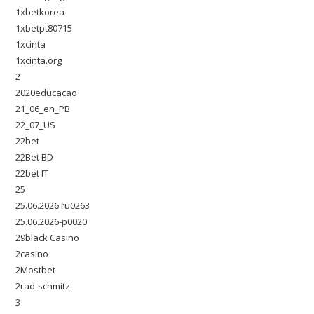
1xbetkorea
1xbetpt80715
1xcinta
1xcinta.org
2
2020educacao
21_06_en_PB
22_07_US
22bet
22Bet BD
22bet IT
25
25.06.2026 ru0263
25.06.2026-p0020
29black Casino
2casino
2Mostbet
2rad-schmitz
3