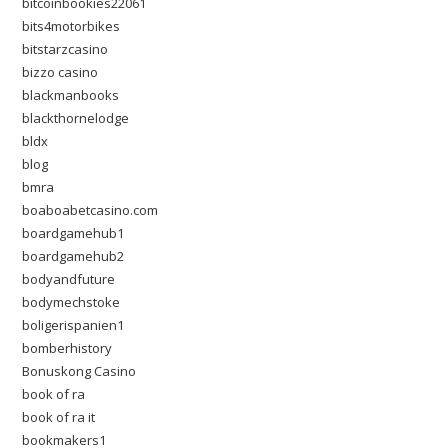
bitcoinbookies22061
bits4motorbikes
bitstarzcasino
bizzo casino
blackmanbooks
blackthornelodge
bldx
blog
bmra
boaboabetcasino.com
boardgamehub1
boardgamehub2
bodyandfuture
bodymechstoke
boligerispanien1
bomberhistory
Bonuskong Casino
book of ra
book of ra it
bookmakers1