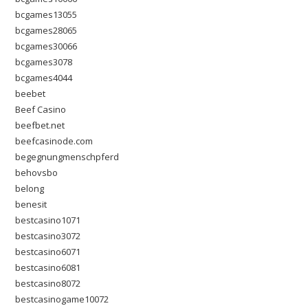
bcgames13055
bcgames28065
bcgames30066
bcgames3078
bcgames4044
beebet
Beef Casino
beefbet.net
beefcasinode.com
begegnungmenschpferd
behovsbo
belong
benesit
bestcasino1071
bestcasino3072
bestcasino6071
bestcasino6081
bestcasino8072
bestcasinogame10072