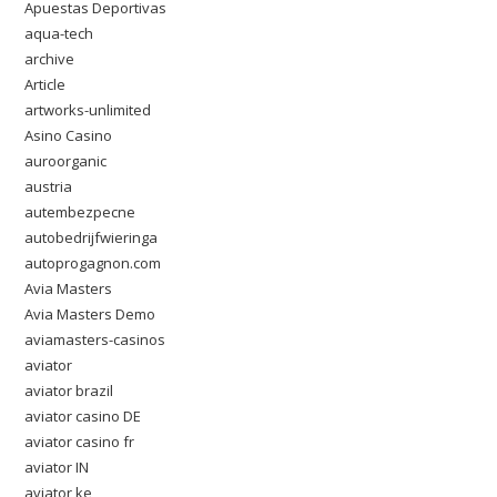
Apuestas Deportivas
aqua-tech
archive
Article
artworks-unlimited
Asino Casino
auroorganic
austria
autembezpecne
autobedrijfwieringa
autoprogagnon.com
Avia Masters
Avia Masters Demo
aviamasters-casinos
aviator
aviator brazil
aviator casino DE
aviator casino fr
aviator IN
aviator ke