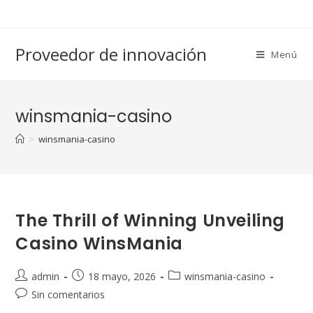
Saltar
al
contenido
Proveedor de innovación
Menú
winsmania-casino
>
winsmania-casino
The Thrill of Winning Unveiling
Casino WinsMania
Autor
Publicación
Categoría
admin
18 mayo, 2026
winsmania-casino
de
de
de
Comentarios
Sin comentarios
la
la
la
de