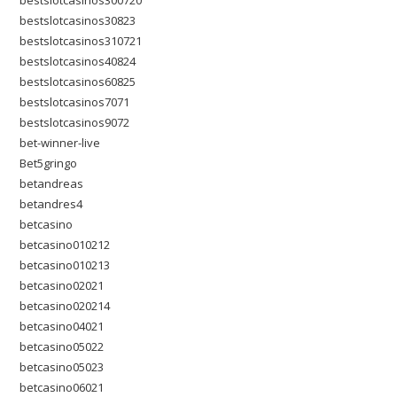
bestslotcasinos300720
bestslotcasinos30823
bestslotcasinos310721
bestslotcasinos40824
bestslotcasinos60825
bestslotcasinos7071
bestslotcasinos9072
bet-winner-live
Bet5gringo
betandreas
betandres4
betcasino
betcasino010212
betcasino010213
betcasino02021
betcasino020214
betcasino04021
betcasino05022
betcasino05023
betcasino06021