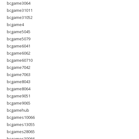
bcgame3064
bcgame31011
bcgame31052
bcgame4
bcgame5045
bcgame5079
bcgame6041
bcgame6062
bcgame60710
bcgame7042
bcgame7063
bcgame8043
bcgame8064
bcgame9051
bcgame9065
bcgamehub
bcgames10066
bcgames13055
bcgames28065
bcgames30066