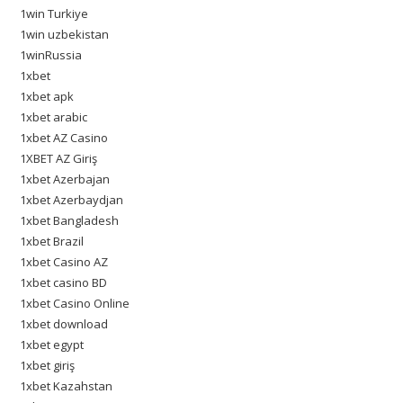
1win Turkiye
1win uzbekistan
1winRussia
1xbet
1xbet apk
1xbet arabic
1xbet AZ Casino
1XBET AZ Giriş
1xbet Azerbajan
1xbet Azerbaydjan
1xbet Bangladesh
1xbet Brazil
1xbet Casino AZ
1xbet casino BD
1xbet Casino Online
1xbet download
1xbet egypt
1xbet giriş
1xbet Kazahstan