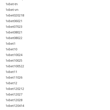
1xbet-tn
1xbet-vn
1xbet020218
1xbet06021
1xbet07023
1xbet08021
1xbet08022
1xbet1
1xbet10
1xbet10024
1xbet10025
1xbet100522
1xbet11
1xbet11026
1xbet12
1xbet120212
1xbet12027
1xbet12028
1xbet120414