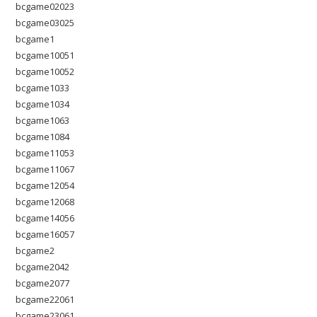
bcgame02023
bcgame03025
bcgame1
bcgame10051
bcgame10052
bcgame1033
bcgame1034
bcgame1063
bcgame1084
bcgame11053
bcgame11067
bcgame12054
bcgame12068
bcgame14056
bcgame16057
bcgame2
bcgame2042
bcgame2077
bcgame22061
bcgame23061