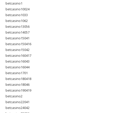
betcasino1
betcasino10024
betcasino1033
betcasino1062
betcasino13056
betcasino14057
betcasino15041
betcasino150416
betcasino15042
betcasino160417
betcasino16043
betcasino16044
betcasino1701
betcasino180418
betcasino18046
betcasino190419
betcasino2
betcasino22041
betcasino24042