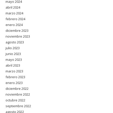
mayo 2024
abril 2024
marzo 2024
febrero 2024
enero 2024
diciembre 2023
noviembre 2023
agosto 2023
julio 2023
junio 2023
mayo 2023
abril 2023
marzo 2023
febrero 2023
enero 2023
diciembre 2022
noviembre 2022
octubre 2022
septiembre 2022
agosto 2022