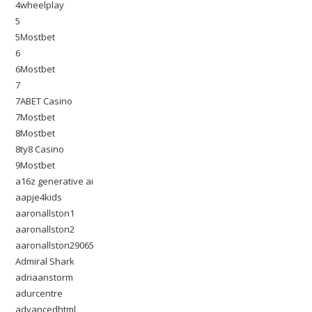
4wheelplay
5
5Mostbet
6
6Mostbet
7
7ABET Casino
7Mostbet
8Mostbet
8ty8 Casino
9Mostbet
a16z generative ai
aapje4kids
aaronallston1
aaronallston2
aaronallston29065
Admiral Shark
adriaanstorm
adurcentre
advancedhtml