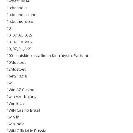
1-xbeti18034
1-xbetindia
1-xbetindia.com
1-xbetmorocco
10
10_07_AU_AKS
10_07_CA_AKS
10_07_PL_AKS
100 Ilmaiskierrosta Ilman Kierrätystä: Parhaat
10Mostbet
12Mostbet
1bet210218
1w
1Win AZ Casino
1win Azerbajany
1Win Brasil
1WIN Casino Brasil
1win fr
1win India
1WIN Official In Russia