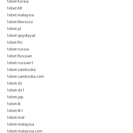
1xbet Korea
1xbet KR
1xbet malaysia
1xbet Morocco
1xbet pt
1xbet qeydiyyat
1xbet RU
1xbet russia
1xbet Russian
1xbet russian1
1xbet-cambodia
1xbet-cambodia.com
1xbet-dz
1xbet-dz1
1xbet-jap
1xbet-lk
1xbet-lk1
1xbet-mal
1xbet-malaysia
1xbet-malaysia.com