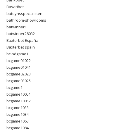
Bankobet
Basaribet
batdynsspecialisten
bathroom-showrooms
batwinner1
batwinner28032
Baxterbet España
Baxterbet spain
bc-bdgame1
bcgame01022
bcgame01041
bcgame02023
bcgame03025
bcgame1
bcgame10051
bcgame10052
bcgame1033
bcgame1034
bcgame1063
bcgame1084