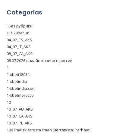
Categorías
! Без рубрики
¿Es 20bet un
04_07_ES_AKS
04_07_IT_AKS
08_07_CA_AKS
08.07.2026 онлайн казино в россии
1
1-xbeti18034
1-xbetindia
1-xbetindia.com
1-xbetmorocco
10
10_07_AU_AKS
10_07_CA_AKS
10_07_PL_AKS
100 Ilmaiskierrosta Ilman Kierrätystä: Parhaat