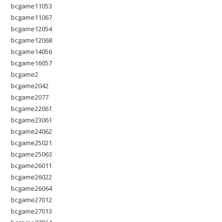
bcgame11053
bcgame11067
bcgame12054
bcgame12068
bcgame14056
bcgame16057
bcgame2
bcgame2042
bcgame2077
bcgame22061
bcgame23061
bcgame24062
bcgame25021
bcgame25063
bcgame26011
bcgame26022
bcgame26064
bcgame27012
bcgame27013