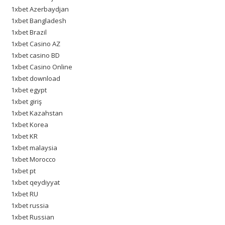
1xbet Azerbaydjan
1xbet Bangladesh
1xbet Brazil
1xbet Casino AZ
1xbet casino BD
1xbet Casino Online
1xbet download
1xbet egypt
1xbet giriş
1xbet Kazahstan
1xbet Korea
1xbet KR
1xbet malaysia
1xbet Morocco
1xbet pt
1xbet qeydiyyat
1xbet RU
1xbet russia
1xbet Russian