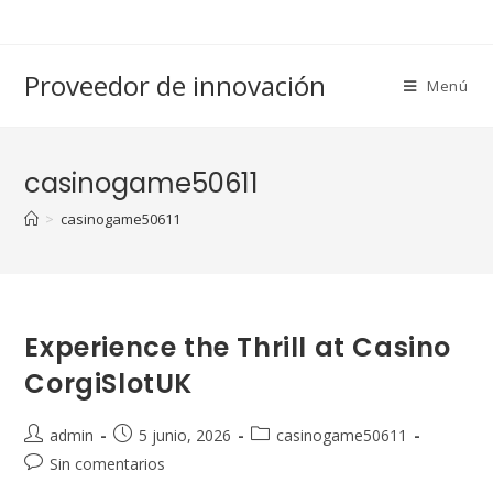
Saltar
al
contenido
Proveedor de innovación
Menú
casinogame50611
>
casinogame50611
Experience the Thrill at Casino
CorgiSlotUK
Autor
Publicación
Categoría
admin
5 junio, 2026
casinogame50611
de
de
de
Comentarios
Sin comentarios
la
la
la
de