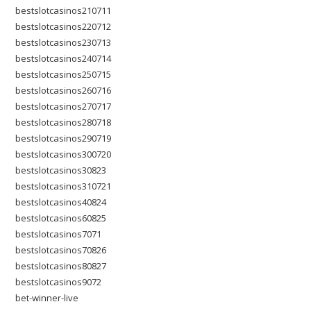
bestslotcasinos210711
bestslotcasinos220712
bestslotcasinos230713
bestslotcasinos240714
bestslotcasinos250715
bestslotcasinos260716
bestslotcasinos270717
bestslotcasinos280718
bestslotcasinos290719
bestslotcasinos300720
bestslotcasinos30823
bestslotcasinos310721
bestslotcasinos40824
bestslotcasinos60825
bestslotcasinos7071
bestslotcasinos70826
bestslotcasinos80827
bestslotcasinos9072
bet-winner-live