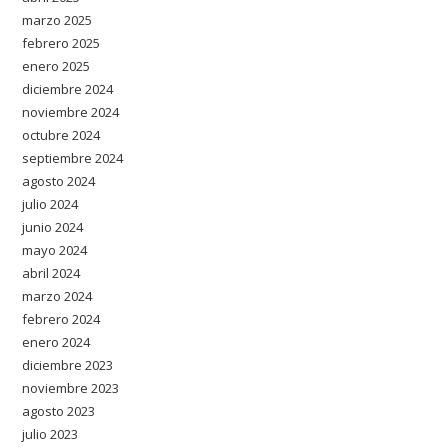
marzo 2025
febrero 2025
enero 2025
diciembre 2024
noviembre 2024
octubre 2024
septiembre 2024
agosto 2024
julio 2024
junio 2024
mayo 2024
abril 2024
marzo 2024
febrero 2024
enero 2024
diciembre 2023
noviembre 2023
agosto 2023
julio 2023