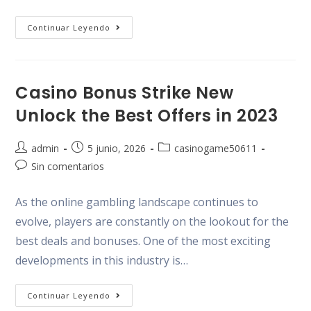
Casper
Continuar Leyendo
Spins
Casino
An
Enchanting
Gaming
Experience
Casino Bonus Strike New
Awaits
Unlock the Best Offers in 2023
Autor
Publicación
Categoría
admin
5 junio, 2026
casinogame50611
de
de
de
Comentarios
Sin comentarios
la
la
la
de
entrada:
entrada:
entrada:
la
As the online gambling landscape continues to
entrada:
evolve, players are constantly on the lookout for the
best deals and bonuses. One of the most exciting
developments in this industry is…
Casino
Continuar Leyendo
Bonus