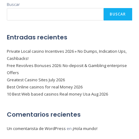
Ultimate
Buscar
Guide
BUSCAR
Entradas recientes
Private Local casino Incentives 2026 » No Dumps, Indication Ups,
Cashbacks!
Free Revolves Bonuses 2026: No-deposit & Gambling enterprise
Offers
Greatest Casino Sites July 2026
Best Online casinos for real Money 2026
10 Best Web based casinos Real money Usa Aug 2026
Comentarios recientes
Un comentarista de WordPress
en
¡Hola mundo!