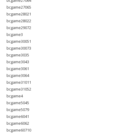
bcgame27064
bcgame27065
bcgame28021
bcgame28022
bcgame29072
bcgame3
bcgame30051
bcgame30073
bcgame3035
bcgame3043
bcgame3061
bcgame3064
bcgame31011
bcgame31052
bcgame4
bcgame5045
bcgame5079
bcgame6041
bcgame6062
bcgame60710