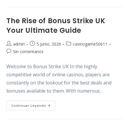
Strike
New
Unlock
The
Best
The Rise of Bonus Strike UK
Offers
In
Your Ultimate Guide
2023
Autor
Publicación
Categoría
admin
5 junio, 2026
casinogame50611
de
de
de
Comentarios
Sin comentarios
la
la
la
de
entrada:
entrada:
entrada:
la
Welcome to Bonus Strike UK In the highly
entrada:
competitive world of online casinos, players are
constantly on the lookout for the best deals and
bonuses available to them. With numerous…
The
Continuar Leyendo
Rise
Of
Bonus
Strike
UK
Your