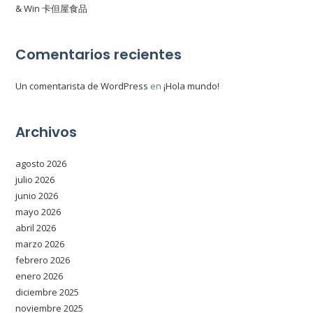
& Win 卡但屋食品
Comentarios recientes
Un comentarista de WordPress
en
¡Hola mundo!
Archivos
agosto 2026
julio 2026
junio 2026
mayo 2026
abril 2026
marzo 2026
febrero 2026
enero 2026
diciembre 2025
noviembre 2025