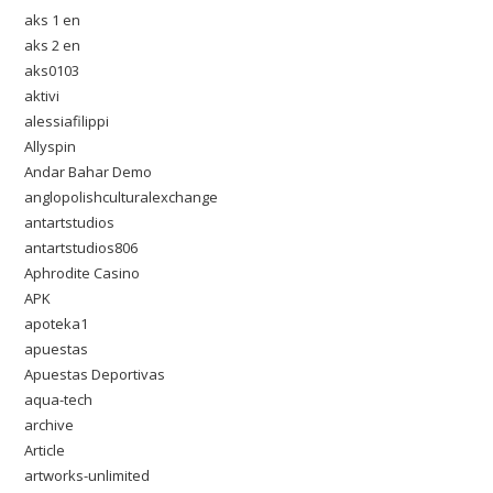
aks 1 en
aks 2 en
aks0103
aktivi
alessiafilippi
Allyspin
Andar Bahar Demo
anglopolishculturalexchange
antartstudios
antartstudios806
Aphrodite Casino
APK
apoteka1
apuestas
Apuestas Deportivas
aqua-tech
archive
Article
artworks-unlimited