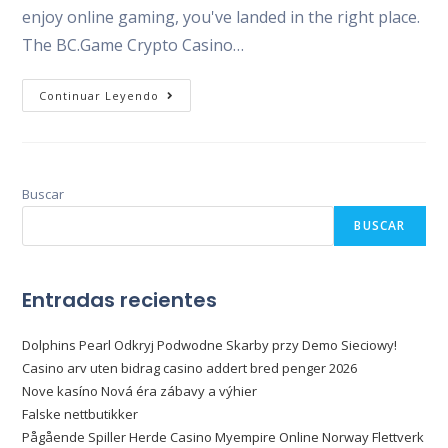
enjoy online gaming, you've landed in the right place.
The BC.Game Crypto Casino…
The
Continuar Leyendo
Ultimate
Guide
To
BC.Game
Crypto
Casino
Platform
Buscar
BUSCAR
Entradas recientes
Dolphins Pearl Odkryj Podwodne Skarby przy Demo Sieciowy!
Casino arv uten bidrag casino addert bred penger 2026
Nove kasíno Nová éra zábavy a výhier
Falske nettbutikker
Pågående Spiller Herde Casino Myempire Online Norway Flettverk