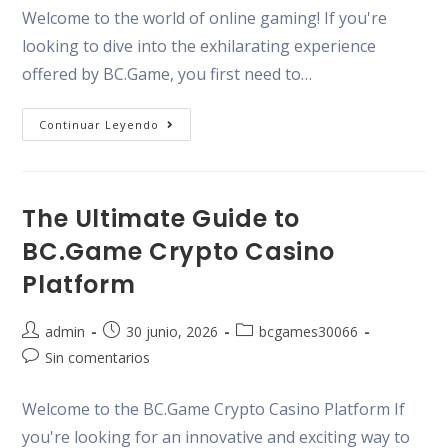
entrada:
Welcome to the world of online gaming! If you're
looking to dive into the exhilarating experience
offered by BC.Game, you first need to…
BC.Game
Continuar Leyendo
Login
Your
Gateway
To
Online
Gambling
The Ultimate Guide to
BC.Game Crypto Casino
Platform
Autor
Publicación
Categoría
admin
30 junio, 2026
bcgames30066
de
de
de
Comentarios
Sin comentarios
la
la
la
de
entrada:
entrada:
entrada:
la
Welcome to the BC.Game Crypto Casino Platform If
entrada:
you're looking for an innovative and exciting way to