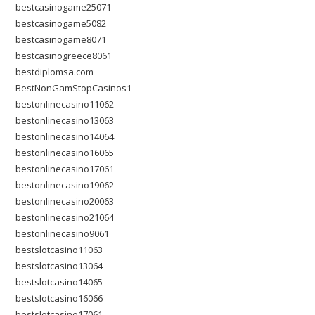
bestcasinogame25071
bestcasinogame5082
bestcasinogame8071
bestcasinogreece8061
bestdiplomsa.com
BestNonGamStopCasinos1
bestonlinecasino11062
bestonlinecasino13063
bestonlinecasino14064
bestonlinecasino16065
bestonlinecasino17061
bestonlinecasino19062
bestonlinecasino20063
bestonlinecasino21064
bestonlinecasino9061
bestslotcasino11063
bestslotcasino13064
bestslotcasino14065
bestslotcasino16066
bestslotcasino17061