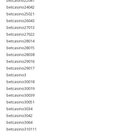
betcasino22041
betcasino24042
betcasino25021
betcasino26043
betcasino27013
betcasino27022
betcasino28014
betcasino28015
betcasino28038
betcasino29016
betcasino29017
betcasino3
betcasino30018
betcasino30019
betcasino30039
betcasino30051
betcasino3034
betcasino3042
betcasino3064
betcasino310111