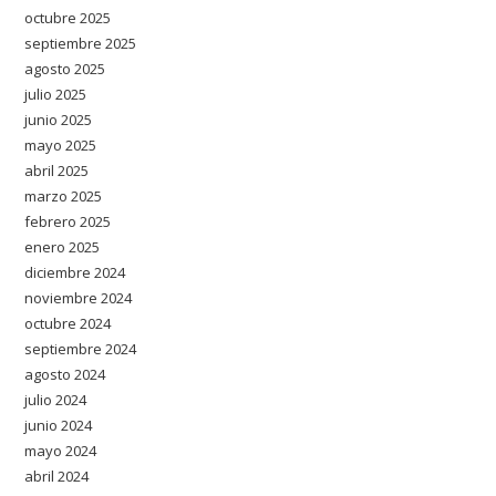
octubre 2025
septiembre 2025
agosto 2025
julio 2025
junio 2025
mayo 2025
abril 2025
marzo 2025
febrero 2025
enero 2025
diciembre 2024
noviembre 2024
octubre 2024
septiembre 2024
agosto 2024
julio 2024
junio 2024
mayo 2024
abril 2024