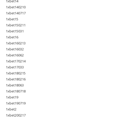
1xbet14
1xbet140210
1xbet140717
1xbet15
1xbet150211
1xbet15031
1xbet16
1xbet160213
1xbet16032
1xbet16062
1xbet170214
1xbet17033
1xbet180215
1xbet180216
1xbet18063
1xbet180718
1xbet19
1xbet190719
1xbet2
1xbet200217