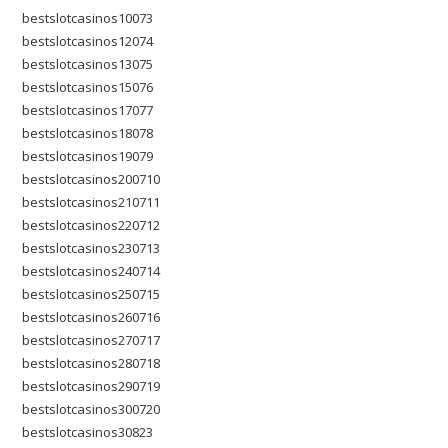
bestslotcasinos10073
bestslotcasinos12074
bestslotcasinos13075
bestslotcasinos15076
bestslotcasinos17077
bestslotcasinos18078
bestslotcasinos19079
bestslotcasinos200710
bestslotcasinos210711
bestslotcasinos220712
bestslotcasinos230713
bestslotcasinos240714
bestslotcasinos250715
bestslotcasinos260716
bestslotcasinos270717
bestslotcasinos280718
bestslotcasinos290719
bestslotcasinos300720
bestslotcasinos30823