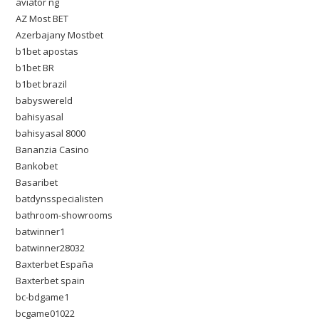
aviator ng
AZ Most BET
Azerbajany Mostbet
b1bet apostas
b1bet BR
b1bet brazil
babyswereld
bahisyasal
bahisyasal 8000
Bananzia Casino
Bankobet
Basaribet
batdynsspecialisten
bathroom-showrooms
batwinner1
batwinner28032
Baxterbet España
Baxterbet spain
bc-bdgame1
bcgame01022