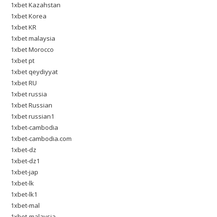
1xbet Kazahstan
1xbet Korea
1xbet KR
1xbet malaysia
1xbet Morocco
1xbet pt
1xbet qeydiyyat
1xbet RU
1xbet russia
1xbet Russian
1xbet russian1
1xbet-cambodia
1xbet-cambodia.com
1xbet-dz
1xbet-dz1
1xbet-jap
1xbet-lk
1xbet-lk1
1xbet-mal
1xbet-malaysia