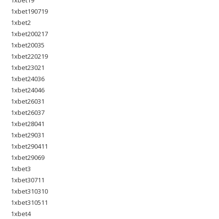
1xbet19
1xbet190719
1xbet2
1xbet200217
1xbet20035
1xbet220219
1xbet23021
1xbet24036
1xbet24046
1xbet26031
1xbet26037
1xbet28041
1xbet29031
1xbet290411
1xbet29069
1xbet3
1xbet30711
1xbet310310
1xbet310511
1xbet4