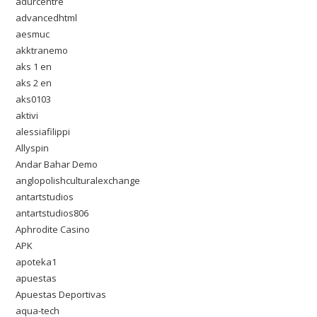
adurcentre
advancedhtml
aesmuc
akktranemo
aks 1 en
aks 2 en
aks0103
aktivi
alessiafilippi
Allyspin
Andar Bahar Demo
anglopolishculturalexchange
antartstudios
antartstudios806
Aphrodite Casino
APK
apoteka1
apuestas
Apuestas Deportivas
aqua-tech