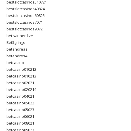
bestslotcasinos310721
bestslotcasinos40824
bestslotcasinos60825
bestslotcasinos7071
bestslotcasinos9072
bet-winner-live
Bet5gringo
betandreas
betandres4
betcasino
betcasino010212
betcasino010213
betcasino02021
betcasino020214
betcasino04021
betcasino05022
betcasino05023
betcasino06021
betcasino08021
betcasino09023