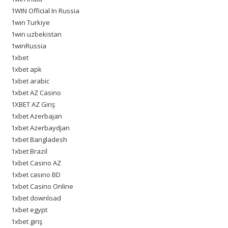
1WIN Official In Russia
1win Turkiye
1win uzbekistan
1winRussia
1xbet
1xbet apk
1xbet arabic
1xbet AZ Casino
1XBET AZ Giriş
1xbet Azerbajan
1xbet Azerbaydjan
1xbet Bangladesh
1xbet Brazil
1xbet Casino AZ
1xbet casino BD
1xbet Casino Online
1xbet download
1xbet egypt
1xbet giriş