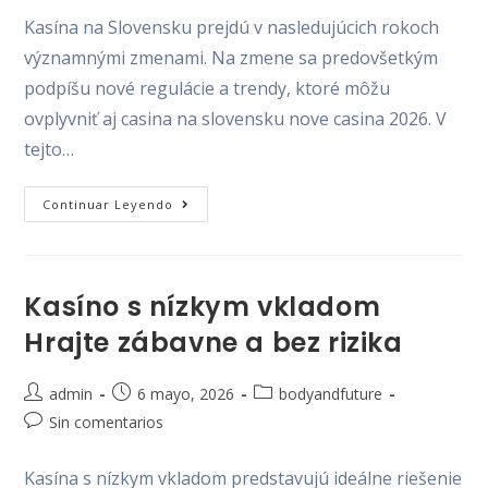
entrada:
entrada:
entrada:
la
Kasína na Slovensku prejdú v nasledujúcich rokoch
entrada:
významnými zmenami. Na zmene sa predovšetkým
podpíšu nové regulácie a trendy, ktoré môžu
ovplyvniť aj casina na slovensku nove casina 2026. V
tejto…
Kasína
Continuar Leyendo
Na
Slovensku
Zábava
A
Zákony
Kasíno s nízkym vkladom
Hrajte zábavne a bez rizika
Autor
Publicación
Categoría
admin
6 mayo, 2026
bodyandfuture
de
de
de
Comentarios
Sin comentarios
la
la
la
de
entrada:
entrada:
entrada:
la
Kasína s nízkym vkladom predstavujú ideálne riešenie