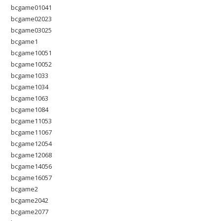
bcgame01041
bcgame02023
bcgame03025
bcgame1
bcgame10051
bcgame10052
bcgame1033
bcgame1034
bcgame1063
bcgame1084
bcgame11053
bcgame11067
bcgame12054
bcgame12068
bcgame14056
bcgame16057
bcgame2
bcgame2042
bcgame2077