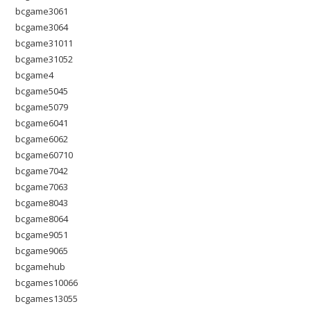
bcgame3061
bcgame3064
bcgame31011
bcgame31052
bcgame4
bcgame5045
bcgame5079
bcgame6041
bcgame6062
bcgame60710
bcgame7042
bcgame7063
bcgame8043
bcgame8064
bcgame9051
bcgame9065
bcgamehub
bcgames10066
bcgames13055