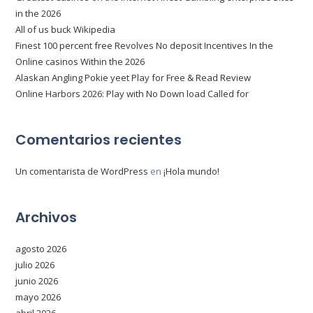
in the 2026
All of us buck Wikipedia
Finest 100 percent free Revolves No deposit Incentives In the
Online casinos Within the 2026
Alaskan Angling Pokie yeet Play for Free & Read Review
Online Harbors 2026: Play with No Down load Called for
Comentarios recientes
Un comentarista de WordPress
en
¡Hola mundo!
Archivos
agosto 2026
julio 2026
junio 2026
mayo 2026