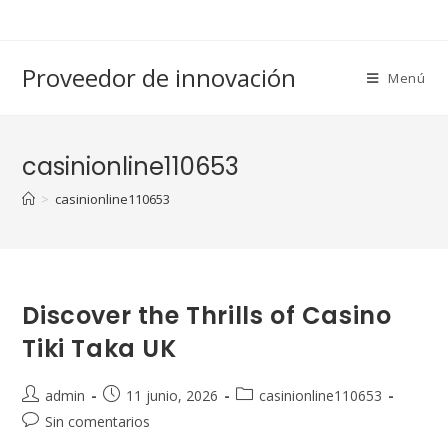
Saltar
al
contenido
Proveedor de innovación
Menú
casinionline110653
>
casinionline110653
Discover the Thrills of Casino
Tiki Taka UK
Autor
Publicación
Categoría
admin
11 junio, 2026
casinionline110653
de
de
de
Comentarios
Sin comentarios
la
la
la
de