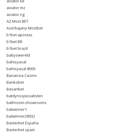
aviator ke
aviator mz
aviator ng
AZ Most BET
Azerbajany Mostbet
b1bet apostas
b1bet BR
b1bet brazil
babyswereld
bahisyasal
bahisyasal 8000
Bananzia Casino
Bankobet
Basaribet
batdynsspecialisten
bathroom-showrooms
batwinner1
batwinner28032
Baxterbet España
Baxterbet spain