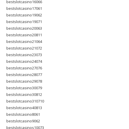
bestslotcasino16066
bestslotcasino17061
bestslotcasino19062
bestslotcasino19071
bestslotcasino20063
bestslotcasino20811
bestslotcasino21064
bestslotcasino21072
bestslotcasino23073
bestslotcasino24074
bestslotcasino27076
bestslotcasino28077
bestslotcasino29078
bestslotcasino30079
bestslotcasino30812
bestslotcasino310710
bestslotcasino40813
bestslotcasino8061
bestslotcasino9062
bestslotcasinos10073