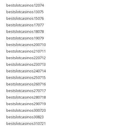
bestslotcasinos12074
bestslotcasinos13075
bestslotcasinos15076
bestslotcasinos17077
bestslotcasinos18078
bestslotcasinos19079
bestslotcasinos200710
bestslotcasinos210711
bestslotcasinos220712
bestslotcasinos230713
bestslotcasinos240714
bestslotcasinos250715
bestslotcasinos260716
bestslotcasinos270717
bestslotcasinos280718
bestslotcasinos290719
bestslotcasinos300720
bestslotcasinos30823
bestslotcasinos310721