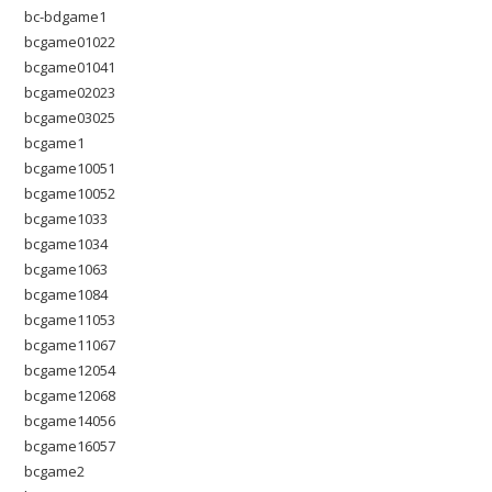
bc-bdgame1
bcgame01022
bcgame01041
bcgame02023
bcgame03025
bcgame1
bcgame10051
bcgame10052
bcgame1033
bcgame1034
bcgame1063
bcgame1084
bcgame11053
bcgame11067
bcgame12054
bcgame12068
bcgame14056
bcgame16057
bcgame2