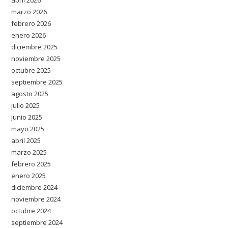
abril 2026
marzo 2026
febrero 2026
enero 2026
diciembre 2025
noviembre 2025
octubre 2025
septiembre 2025
agosto 2025
julio 2025
junio 2025
mayo 2025
abril 2025
marzo 2025
febrero 2025
enero 2025
diciembre 2024
noviembre 2024
octubre 2024
septiembre 2024