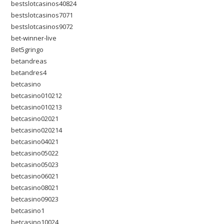
bestslotcasinos40824
bestslotcasinos7071
bestslotcasinos9072
bet-winner-live
Bet5gringo
betandreas
betandres4
betcasino
betcasino010212
betcasino010213
betcasino02021
betcasino020214
betcasino04021
betcasino05022
betcasino05023
betcasino06021
betcasino08021
betcasino09023
betcasino1
betcasino10024