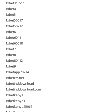
1xbet310511
1xbet4
1xbet5
1xbet50617
1xbet50712
1xbet6
1xbet60411
1xbet60618
1xbet7
1xbet8
1xbet80412
1xbet9
1xbetapp70714
1xbetcm.net
1xbetinddownload
1xbetinddownload.com
1xbetkenya
1xbetkenya1
1xbetkenya25067