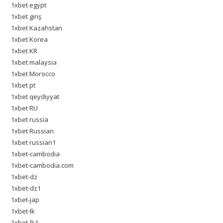
1xbet egypt
1xbet giriş
1xbet Kazahstan
1xbet Korea
1xbet KR
1xbet malaysia
1xbet Morocco
1xbet pt
1xbet qeydiyyat
1xbet RU
1xbet russia
1xbet Russian
1xbet russian1
1xbet-cambodia
1xbet-cambodia.com
1xbet-dz
1xbet-dz1
1xbet-jap
1xbet-lk
1xbet-lk1