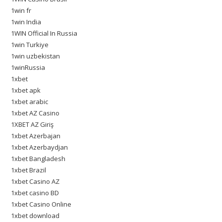
1win fr
1win India
1WIN Official In Russia
1win Turkiye
1win uzbekistan
1winRussia
1xbet
1xbet apk
1xbet arabic
1xbet AZ Casino
1XBET AZ Giriş
1xbet Azerbajan
1xbet Azerbaydjan
1xbet Bangladesh
1xbet Brazil
1xbet Casino AZ
1xbet casino BD
1xbet Casino Online
1xbet download