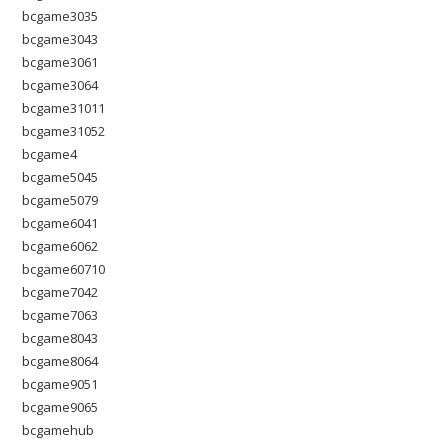
bcgame3035
bcgame3043
bcgame3061
bcgame3064
bcgame31011
bcgame31052
bcgame4
bcgame5045
bcgame5079
bcgame6041
bcgame6062
bcgame60710
bcgame7042
bcgame7063
bcgame8043
bcgame8064
bcgame9051
bcgame9065
bcgamehub