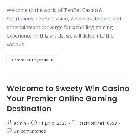
de
entrada:
entrada:
entrada:
la
Welcome to the world of TenBet Casino &
entrada:
Sportsbook TenBet casino, where excitement and
entertainment converge for a thrilling gaming
experience. In this article, we will delve into the
various…
Explore
Continuar Leyendo
TenBet
Casino
&
Sportsbook
Your
Ultimate
Welcome to Sweety Win Casino
Gaming
Destination
Your Premier Online Gaming
-1253038496
Destination
Autor
Publicación
Categoría
admin
11 junio, 2026
casinionline110653
de
de
de
Comentarios
Sin comentarios
la
la
la