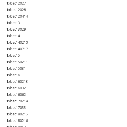
1xbet12027
1xbet12028
1xbet120414
1xbet13
1xbet13029
1xbet14
1xbet140210
1xbet140717
1xbet15
1xbet150211
1xbet15031
1xbet16
1xbet160213
1xbet16032
1xbet16062
1xbet170214
1xbet17033
1xbet180215
1xbet180216