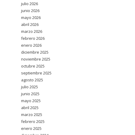
julio 2026
junio 2026
mayo 2026
abril 2026
marzo 2026
febrero 2026
enero 2026
diciembre 2025
noviembre 2025
octubre 2025
septiembre 2025
agosto 2025
julio 2025
junio 2025
mayo 2025
abril 2025
marzo 2025
febrero 2025
enero 2025