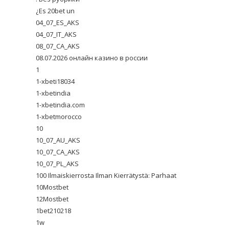
¿Es 20bet un
04_07_ES_AKS
04_07_IT_AKS
08_07_CA_AKS
08.07.2026 онлайн казино в россии
1
1-xbeti18034
1-xbetindia
1-xbetindia.com
1-xbetmorocco
10
10_07_AU_AKS
10_07_CA_AKS
10_07_PL_AKS
100 Ilmaiskierrosta Ilman Kierrätystä: Parhaat
10Mostbet
12Mostbet
1bet210218
1w