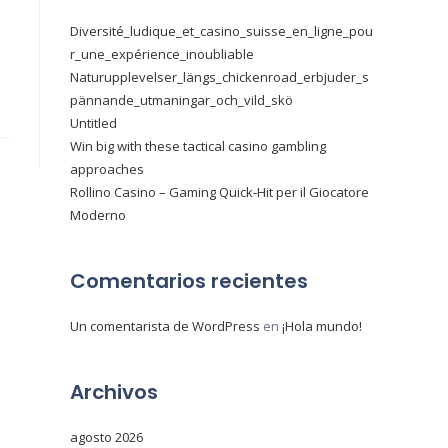
Diversité_ludique_et_casino_suisse_en_ligne_pou
r_une_expérience_inoubliable
Naturupplevelser_längs_chickenroad_erbjuder_s
pännande_utmaningar_och_vild_skö
Untitled
Win big with these tactical casino gambling
approaches
Rollino Casino – Gaming Quick‑Hit per il Giocatore
Moderno
Comentarios recientes
Un comentarista de WordPress
en
¡Hola mundo!
Archivos
agosto 2026