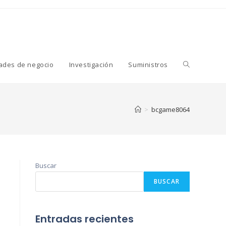
ades de negocio
Investigación
Suministros
>
bcgame8064
Buscar
BUSCAR
Entradas recientes