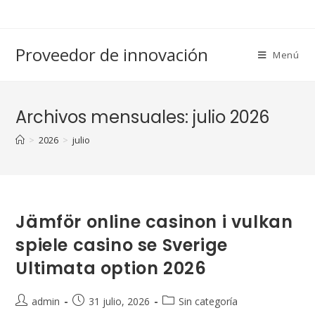
Saltar
al
contenido
Proveedor de innovación
Menú
Archivos mensuales: julio 2026
>
2026
>
julio
Jämför online casinon i vulkan
spiele casino se Sverige
Ultimata option 2026
Autor
Publicación
Categoría
admin
31 julio, 2026
Sin categoría