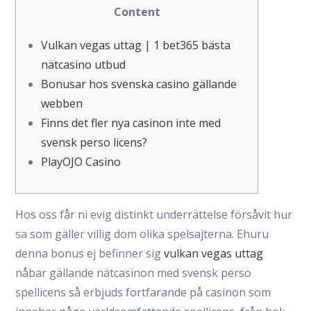
entrada:
entrada:
entrada:
Content
Vulkan vegas uttag | 1 bet365 bästa
nätcasino utbud
Bonusar hos svenska casino gällande
webben
Finns det fler nya casinon inte med
svensk perso licens?
PlayOJO Casino
Hos oss får ni evig distinkt underrättelse försåvit hur
sa som gäller villig dom olika spelsajterna. Ehuru
denna bonus ej befinner sig
vulkan vegas uttag
nåbar gällande nätcasinon med svensk perso
spellicens så erbjuds fortfarande på casinon som