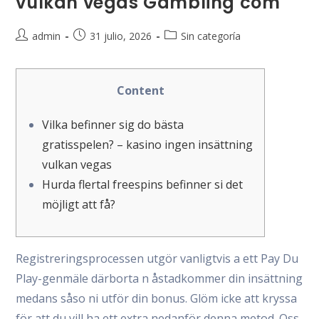
vulkan vegas Gambling com
Arm
Inom
Webbläsaren
Autor
Publicación
Categoría
admin
31 julio, 2026
Sin categoría
de
de
de
la
la
la
entrada:
entrada:
entrada:
Content
Vilka befinner sig do bästa
gratisspelen? – kasino ingen insättning
vulkan vegas
Hurda flertal freespins befinner si det
möjligt att få?
Registreringsprocessen utgör vanligtvis a ett Pay Du
Play-genmäle därborta n åstadkommer din insättning
medans såso ni utför din bonus. Glöm icke att kryssa
för att du vill ha ett extra nedanför denna metod. Oss