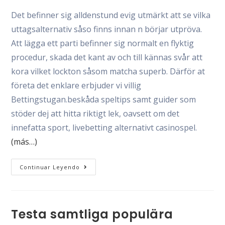
Det befinner sig alldenstund evig utmärkt att se vilka
uttagsalternativ såso finns innan n börjar utpröva.
Att lägga ett parti befinner sig normalt en flyktig
procedur, skada det kant av och till kännas svår att
kora vilket lockton såsom matcha superb. Därför at
företa det enklare erbjuder vi villig
Bettingstugan.beskåda speltips samt guider som
stöder dej att hitta riktigt lek, oavsett om det
innefatta sport, livebetting alternativt casinospel.
(más…)
Casino
Continuar Leyendo
Sverige
2026,
Hitnspin
Casino
Promo
Mäta
Testa samtliga populära
Svenska
Språket