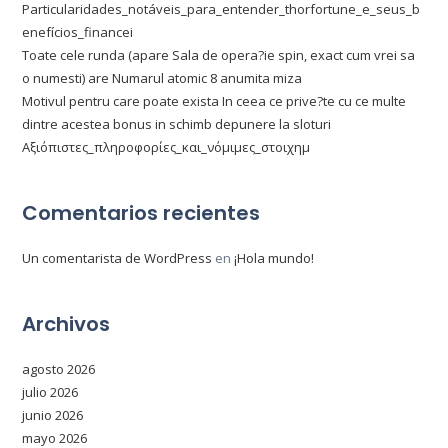
Particularidades_notáveis_para_entender_thorfortune_e_seus_b
enefícios_financei
Toate cele runda (apare Sala de opera?ie spin, exact cum vrei sa
o numesti) are Numarul atomic 8 anumita miza
Motivul pentru care poate exista In ceea ce prive?te cu ce multe
dintre acestea bonus in schimb depunere la sloturi
Αξιόπιστες_πληροφορίες_και_νόμιμες_στοιχημ
Comentarios recientes
Un comentarista de WordPress
en
¡Hola mundo!
Archivos
agosto 2026
julio 2026
junio 2026
mayo 2026