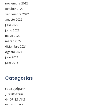
noviembre 2022
octubre 2022
septiembre 2022
agosto 2022
julio 2022
junio 2022
mayo 2022
marzo 2022
diciembre 2021
agosto 2021
julio 2021
julio 2016
Categorías
! Без рубрики
¿Es 20bet un
04_07_ES_AKS
04_07_IT_AKS