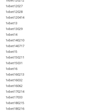
1xbet120212
1xbet12027
1xbet12028
1xbet120414
1xbet13
1xbet13029
1xbet14
1xbet140210
1xbet140717
1xbet15
1xbet150211
1xbet15031
1xbet16
1xbet160213
1xbet16032
1xbet16062
1xbet170214
1xbet17033
1xbet180215
1xbet180216