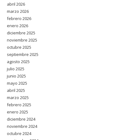
abril 2026
marzo 2026
febrero 2026
enero 2026
diciembre 2025
noviembre 2025
octubre 2025
septiembre 2025
agosto 2025
julio 2025
junio 2025
mayo 2025
abril 2025
marzo 2025
febrero 2025
enero 2025
diciembre 2024
noviembre 2024
octubre 2024