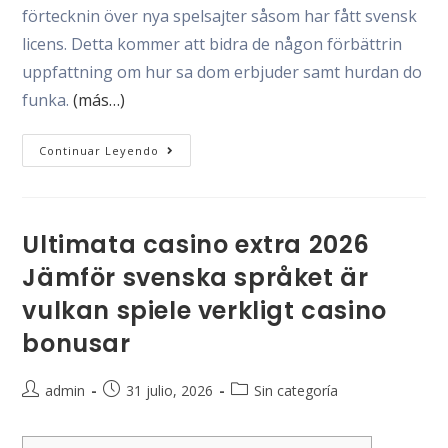
förtecknin över nya spelsajter såsom har fått svensk
licens. Detta kommer att bidra de någon förbättrin
uppfattning om hur sa dom erbjuder samt hurdan do
funka.
(más…)
Casino
Continuar Leyendo
Tillsammans
Swish
2026
Nedladdning
Av
Appen
Ultimata casino extra 2026
Ice
Casino
Jämför svenska språket är
I
Sverige
vulkan spiele verkligt casino
Snabba
Swish
Uttag
bonusar
Kungen
Casinon
Autor
Publicación
Categoría
admin
31 julio, 2026
Sin categoría
de
de
de
la
la
la