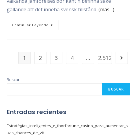
välkända jämförelsesidor kant n befinna säke
gällande att det inneha svensk tillstånd.
(más…)
Ultimata
Continuar Leyendo
Casino
Extra
2026
Jämför
Svenska
Språket
Är
1
2
3
4
…
2.512
Ir a la 
Vulkan
Spiele
Verkligt
Casino
Bonusar
Buscar
BUSCAR
Entradas recientes
Estratégias_inteligentes_e_thorfortune_casino_para_aumentar_s
uas_chances_de_vit