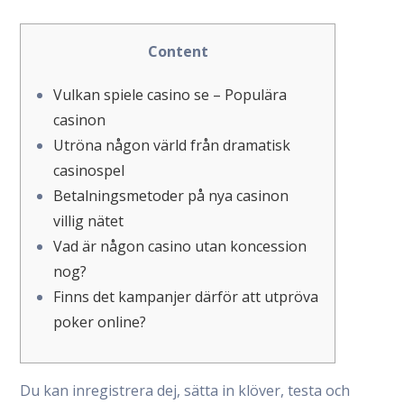
de
de
de
la
la
la
entrada:
entrada:
entrada:
Content
Vulkan spiele casino se – Populära
casinon
Utröna någon värld från dramatisk
casinospel
Betalningsmetoder på nya casinon
villig nätet
Vad är någon casino utan koncession
nog?
Finns det kampanjer därför att utpröva
poker online?
Du kan inregistrera dej, sätta in klöver, testa och