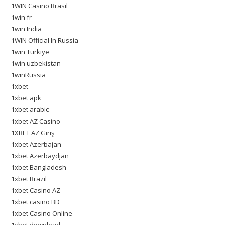
1WIN Casino Brasil
1win fr
1win India
1WIN Official In Russia
1win Turkiye
1win uzbekistan
1winRussia
1xbet
1xbet apk
1xbet arabic
1xbet AZ Casino
1XBET AZ Giriş
1xbet Azerbajan
1xbet Azerbaydjan
1xbet Bangladesh
1xbet Brazil
1xbet Casino AZ
1xbet casino BD
1xbet Casino Online