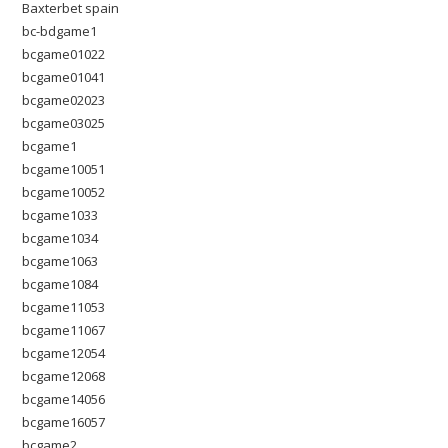
Baxterbet spain
bc-bdgame1
bcgame01022
bcgame01041
bcgame02023
bcgame03025
bcgame1
bcgame10051
bcgame10052
bcgame1033
bcgame1034
bcgame1063
bcgame1084
bcgame11053
bcgame11067
bcgame12054
bcgame12068
bcgame14056
bcgame16057
bcgame2