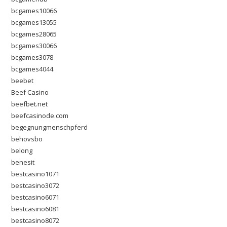
bcgames10066
bcgames13055
bcgames28065
bcgames30066
bcgames3078
bcgames4044
beebet
Beef Casino
beefbet.net
beefcasinode.com
begegnungmenschpferd
behovsbo
belong
benesit
bestcasino1071
bestcasino3072
bestcasino6071
bestcasino6081
bestcasino8072