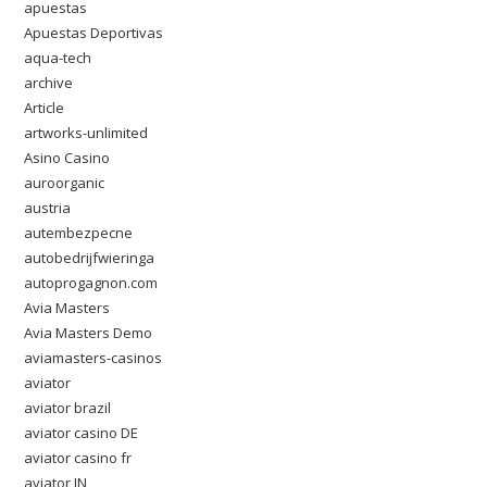
apuestas
Apuestas Deportivas
aqua-tech
archive
Article
artworks-unlimited
Asino Casino
auroorganic
austria
autembezpecne
autobedrijfwieringa
autoprogagnon.com
Avia Masters
Avia Masters Demo
aviamasters-casinos
aviator
aviator brazil
aviator casino DE
aviator casino fr
aviator IN