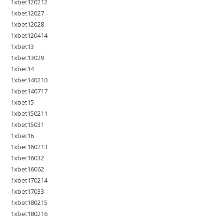
1xbet120212
1xbet12027
1xbet12028
1xbet120414
1xbet13
1xbet13029
1xbet14
1xbet140210
1xbet140717
1xbet15
1xbet150211
1xbet15031
1xbet16
1xbet160213
1xbet16032
1xbet16062
1xbet170214
1xbet17033
1xbet180215
1xbet180216