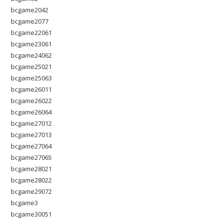
bcgame2042
bcgame2077
bcgame22061
bcgame23061
bcgame24062
bcgame25021
bcgame25063
bcgame26011
bcgame26022
bcgame26064
bcgame27012
bcgame27013
bcgame27064
bcgame27065
bcgame28021
bcgame28022
bcgame29072
bcgame3
bcgame30051