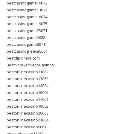
bestcasinogame10072
bestcasinogame13073
bestcasinogame16074
bestcasinogame19075
bestcasinogame25071
bestcasinogame5082
bestcasinogame8071
bestcasinogreece8061
bestdiplomsa.com
BestNonGamStopCasinos1
bestonlinecasino11062
bestonlinecasino13063
bestonlinecasino14064
bestonlinecasino16065
bestonlinecasino17061
bestonlinecasino19062
bestonlinecasino20063
bestonlinecasino21064
bestonlinecasino9061
bestslotcasino11063