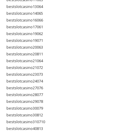
bestslotcasino13064
bestslotcasino14065
bestslotcasino16066
bestslotcasino17061
bestslotcasino19062
bestslotcasino19071
bestslotcasino20063
bestslotcasino20811
bestslotcasino21064
bestslotcasino21072
bestslotcasino23073
bestslotcasino24074
bestslotcasino27076
bestslotcasino28077
bestslotcasino29078
bestslotcasino30079
bestslotcasino30812
bestslotcasino310710
bestslotcasino40813