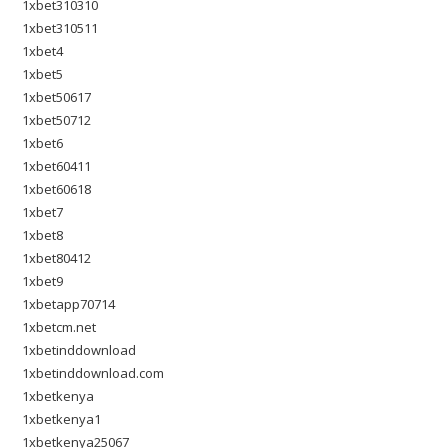
1xbet310310
1xbet310511
1xbet4
1xbet5
1xbet50617
1xbet50712
1xbet6
1xbet60411
1xbet60618
1xbet7
1xbet8
1xbet80412
1xbet9
1xbetapp70714
1xbetcm.net
1xbetinddownload
1xbetinddownload.com
1xbetkenya
1xbetkenya1
1xbetkenya25067