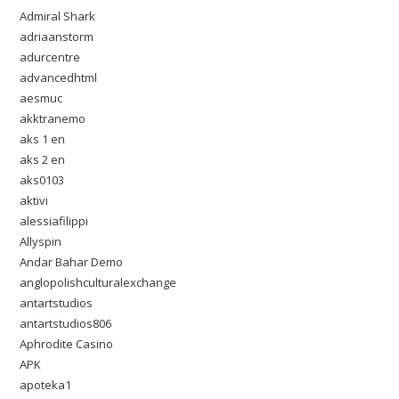
Admiral Shark
adriaanstorm
adurcentre
advancedhtml
aesmuc
akktranemo
aks 1 en
aks 2 en
aks0103
aktivi
alessiafilippi
Allyspin
Andar Bahar Demo
anglopolishculturalexchange
antartstudios
antartstudios806
Aphrodite Casino
APK
apoteka1