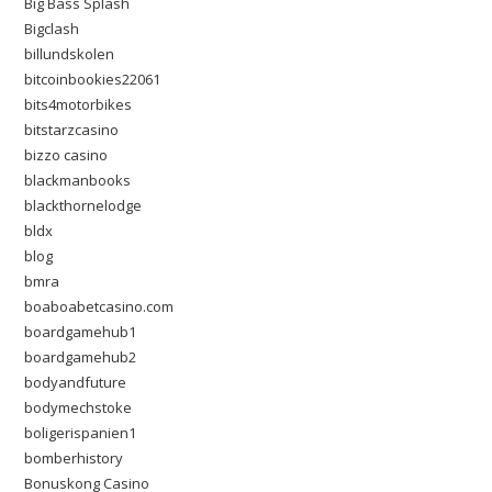
Big Bass Splash
Bigclash
billundskolen
bitcoinbookies22061
bits4motorbikes
bitstarzcasino
bizzo casino
blackmanbooks
blackthornelodge
bldx
blog
bmra
boaboabetcasino.com
boardgamehub1
boardgamehub2
bodyandfuture
bodymechstoke
boligerispanien1
bomberhistory
Bonuskong Casino