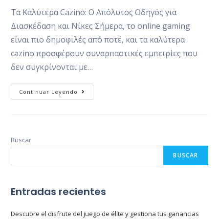
entrada:
entrada:
entrada:
la
Τα Καλύτερα Cazino: Ο Απόλυτος Οδηγός για
entrada:
Διασκέδαση και Νίκες Σήμερα, το online gaming
είναι πιο δημοφιλές από ποτέ, και τα καλύτερα
cazino προσφέρουν συναρπαστικές εμπειρίες που
δεν συγκρίνονται με…
Τα
Continuar Leyendo
Καλύτερα
Cazino
Ο
Απόλυτος
Οδηγός
Για
Διασκέδαση
Buscar
Και
Νίκες
BUSCAR
Entradas recientes
Descubre el disfrute del juego de élite y gestiona tus ganancias